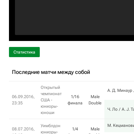
Статистика
Последние матчи между собой
Открытый
А. Д. Минаур
чемпионат
06.09.2016,
1/16
Male
США -
23:35
финала
Double
юниоры-
Ч. Ло
A. J. 
юноши
М. Кецманов
Уимблдон
08.07.2016,
1/4
Male
юниоры-