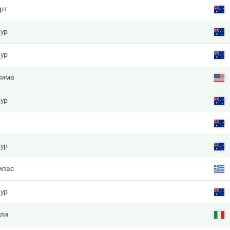
рт
аур
аур
cима
аур
аур
ипас
аур
ли