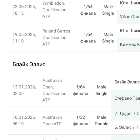
Юта Шим
Wimbledon,
23.06.2025,
1/64
Male
Qualification
18:15
финала
Single
ATP
Vilius Ga
Юта Шим
Roland Garros,
19.05.2025,
1/64
Male
Qualification
11:10
финала
Single
ATP
Киммер К
Блэйк Эллис
Australian
Блэйк Эллис
13.01.2026,
Open,
1/64
Male
02:05
Qualification
финала
Single
Стефано Тр
ATP
И. Додиг
С
16.01.2025,
Australian
1/32
Male
05:10
Open ATP
финала
Double
Б. Эллис
Т