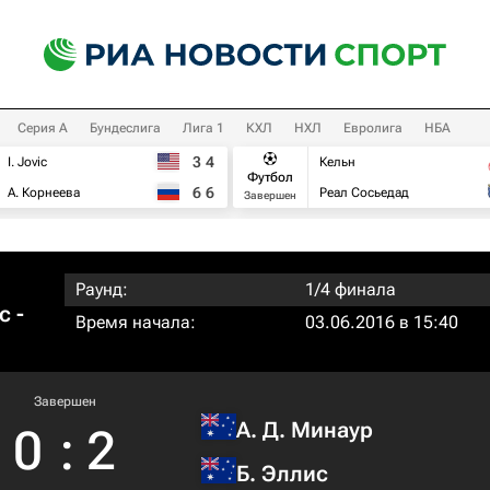
Серия А
Бундеслига
Лига 1
КХЛ
НХЛ
Евролига
НБА
3
4
I. Jovic
Кельн
Футбол
6
6
А. Корнеева
Реал Сосьедад
Завершен
Раунд:
1/4 финала
с -
Время начала:
03.06.2016 в 15:40
Завершен
А. Д. Минаур
0
:
2
Б. Эллис