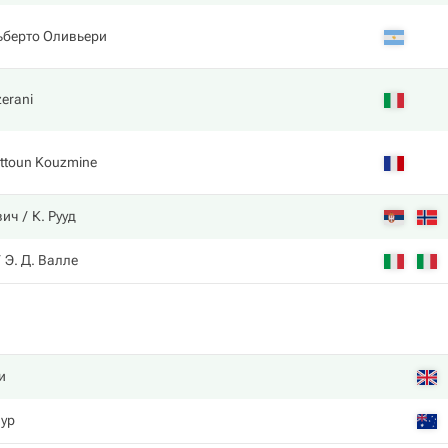
ьберто Оливьери
zerani
ittoun Kouzmine
вич
К. Рууд
Э. Д. Валле
и
аур