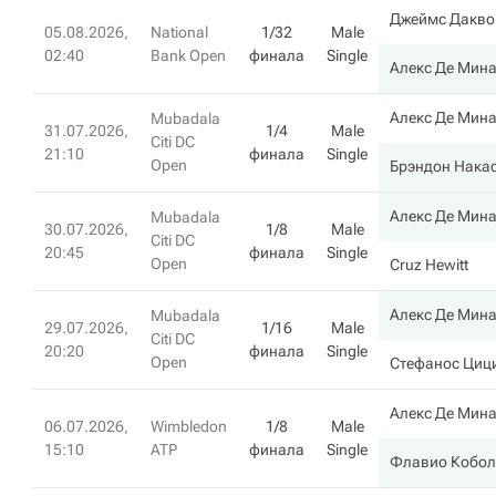
Джеймс Дакво
05.08.2026,
National
1/32
Male
02:40
Bank Open
финала
Single
Алекс Де Мин
Алекс Де Мин
Mubadala
31.07.2026,
1/4
Male
Citi DC
21:10
финала
Single
Open
Брэндон Нака
Алекс Де Мин
Mubadala
30.07.2026,
1/8
Male
Citi DC
20:45
финала
Single
Open
Cruz Hewitt
Алекс Де Мин
Mubadala
29.07.2026,
1/16
Male
Citi DC
20:20
финала
Single
Open
Стефанос Циц
Алекс Де Мин
06.07.2026,
Wimbledon
1/8
Male
15:10
ATP
финала
Single
Флавио Кобол