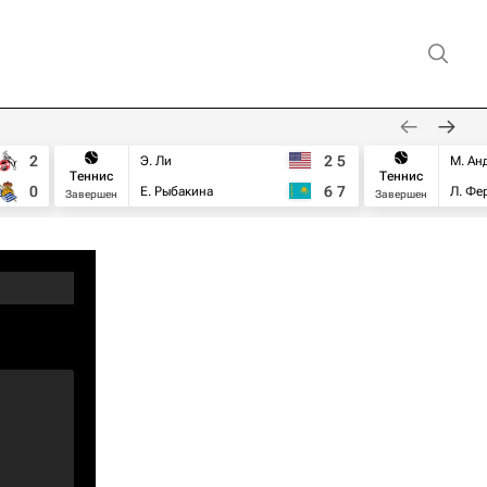
2
2
5
Э. Ли
М. Ан
Теннис
Теннис
0
6
7
Е. Рыбакина
Л. Фе
Завершен
Завершен