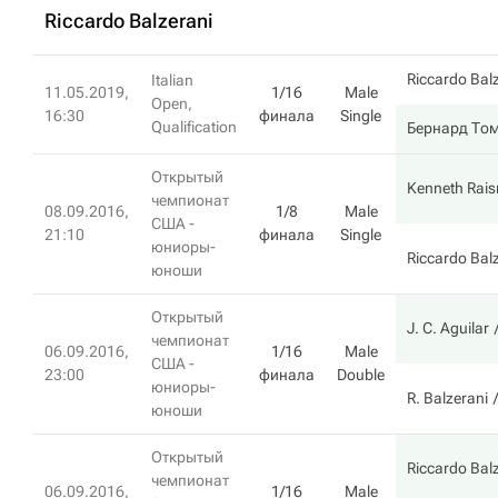
Riccardo Balzerani
Riccardo Bal
Italian
11.05.2019,
1/16
Male
Open,
16:30
финала
Single
Qualification
Бернард То
Открытый
Kenneth Rai
чемпионат
08.09.2016,
1/8
Male
США -
21:10
финала
Single
юниоры-
Riccardo Bal
юноши
Открытый
J. C. Aguilar
чемпионат
06.09.2016,
1/16
Male
США -
23:00
финала
Double
юниоры-
R. Balzerani
юноши
Открытый
Riccardo Bal
чемпионат
06.09.2016,
1/16
Male