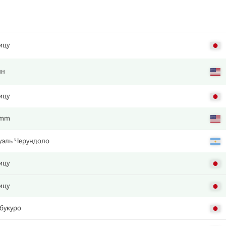
ицу
нн
ицу
amm
уэль Черундоло
ицу
ицу
букуро