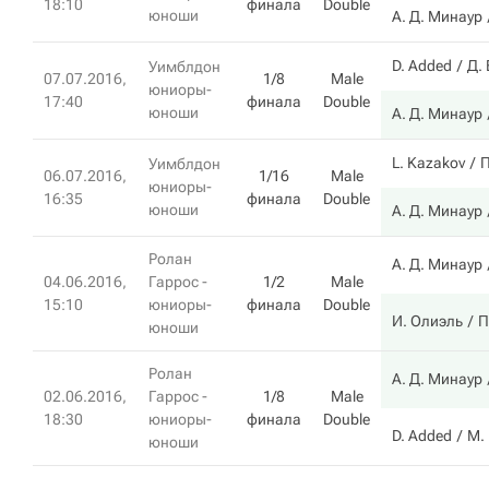
18:10
финала
Double
юноши
А. Д. Минаур
D. Added
Д.
Уимблдон
07.07.2016,
1/8
Male
юниоры-
17:40
финала
Double
юноши
А. Д. Минаур
L. Kazakov
П
Уимблдон
06.07.2016,
1/16
Male
юниоры-
16:35
финала
Double
юноши
А. Д. Минаур
Ролан
А. Д. Минаур
04.06.2016,
Гаррос -
1/2
Male
15:10
юниоры-
финала
Double
И. Олиэль
П
юноши
Ролан
А. Д. Минаур
02.06.2016,
Гаррос -
1/8
Male
18:30
юниоры-
финала
Double
D. Added
M.
юноши