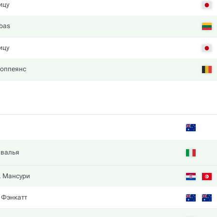
ицу
ubas
ицу
оппеянс
авалья
. Мансури
. Фэнкатт