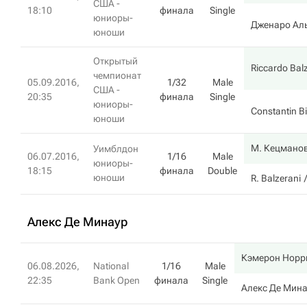
США -
18:10
финала
Single
юниоры-
Дженаро Ал
юноши
Открытый
Riccardo Bal
чемпионат
05.09.2016,
1/32
Male
США -
20:35
финала
Single
юниоры-
Constantin B
юноши
М. Кецмано
Уимблдон
06.07.2016,
1/16
Male
юниоры-
18:15
финала
Double
юноши
R. Balzerani
Алекс Де Минаур
Кэмерон Норр
06.08.2026,
National
1/16
Male
22:35
Bank Open
финала
Single
Алекс Де Мин