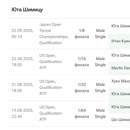
Юта Шимицу
Japan Open
Юта Шим
22.09.2025,
Tennis
1/8
Male
05:10
Championships,
финала
Single
Итан Куи
Qualification
Юта Шим
US Open,
22.08.2025,
1/16
Male
Qualification
18:05
финала
Single
ATP
Martin D
Хуан Ман
US Open,
21.08.2025,
1/32
Male
Qualification
18:05
финала
Single
ATP
Юта Шим
Юта Шим
US Open,
19.08.2025,
1/64
Male
Qualification
22:45
финала
Single
ATP
Шо Шима