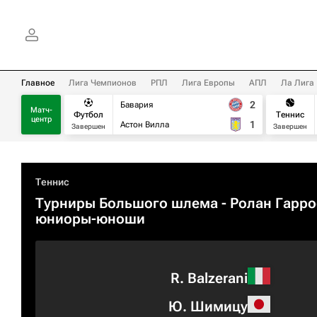
Главное
Лига Чемпионов
РПЛ
Лига Европы
АПЛ
Ла Лига
2
Бавария
Матч-
Футбол
Теннис
центр
1
Астон Вилла
Завершен
Завершен
Теннис
Турниры Большого шлема
- Ролан Гарро
юниоры-юноши
R. Balzerani
Ю. Шимицу