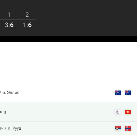
1
2
3
:
6
1
:
6
Б. Эллис
Tang
ич
К. Рууд