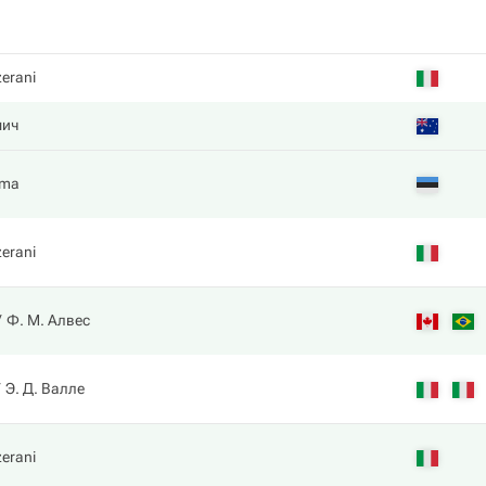
zerani
мич
sma
zerani
Ф. М. Алвес
Э. Д. Валле
zerani