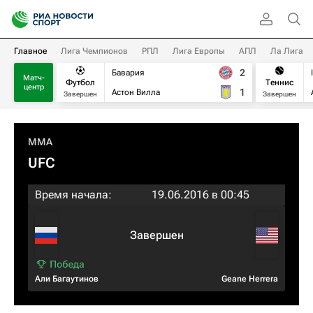
Главное
Лига Чемпионов
РПЛ
Лига Европы
АПЛ
Ла Лига
2
Бавария
Матч-
Футбол
Теннис
центр
1
Астон Вилла
Завершен
Завершен
MMA
UFC
Время начала:
19.06.2016 в 00:45
Завершен
Али Багаутинов
Geane Herrera