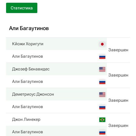
Статистика
Али Багаутинов
Кйожи Хоригути
Завершен
Али Багаутинов
Джозеф Бенавидес
Завершен
Али Багаутинов
Деметриоус Джонсон
Завершен
Али Багаутинов
Джон Линекер
Завершен
Али Багаутинов