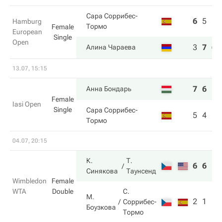
Сара Соррибес-
6
5
1
Hamburg
Тормо
Female
European
Single
Open
3
7
6
Алина Чараева
13.07, 15:15
7
6
Анна Бондарь
Female
Iasi Open
Single
Сара Соррибес-
5
4
Тормо
04.07, 20:15
К.
Т.
6
6
Синякова
Таунсенд
Wimbledon
Female
WTA
Double
С.
М.
2
1
Соррибес-
Боузкова
Тормо