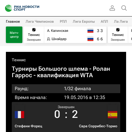
Главное
Лига Чемпионов
РПЛ
Лига Европы
АПЛ
Ла Лига
3
3
А. Калинская
Матч-
Теннис
Теннис
центр
6
6
Д. Шнайдер
Завершен
Завершен
Теннис
Турниры Большого шлема
- Ролан
Гаррос - квалификация WTA
Раунд:
1/32 финала
Время начала:
19.05.2016 в 12:35
Завершен
0
:
2
Стефани Форец
Сара Соррибес-Тормо