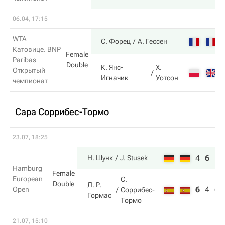
06.04, 17:15
WTA
С. Форец
А. Гессен
Катовице. BNP
Female
Paribas
Double
К. Янс-
Х.
Открытый
Игначик
Уотсон
чемпионат
Сара Соррибес-Тормо
23.07, 18:25
4
6
10
Н. Шунк
J. Stusek
Hamburg
Female
European
С.
Double
Л. Р.
6
4
6
Open
Соррибес-
Гормас
Тормо
21.07, 15:10