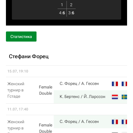
1
2
4
:
6
3
:
6
Статистика
Стефани Форец
15.07, 19:10
С. Форец
А. Гессен
Женский
Female
турнир в
Double
Гстаде
К. Бертенс
Й. Ларссон
11.07, 17:40
С. Форец
А. Гессен
Женский
Female
турнир в
Double