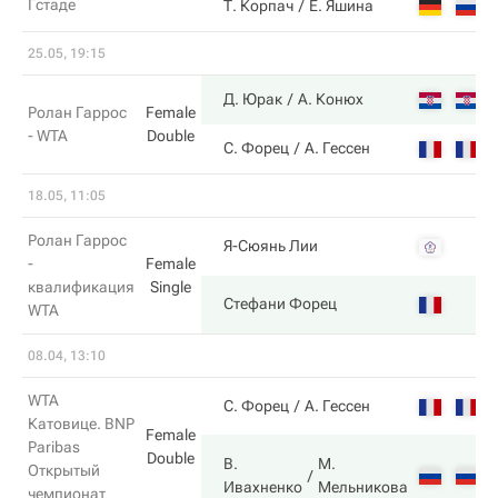
Гстаде
Т. Корпач
Е. Яшина
25.05, 19:15
Д. Юрак
А. Конюх
Ролан Гаррос
Female
- WTA
Double
С. Форец
А. Гессен
18.05, 11:05
Ролан Гаррос
Я-Сюянь Лии
-
Female
квалификация
Single
Стефани Форец
WTA
08.04, 13:10
WTA
С. Форец
А. Гессен
Катовице. BNP
Female
Paribas
Double
В.
М.
Открытый
Ивахненко
Мельникова
чемпионат