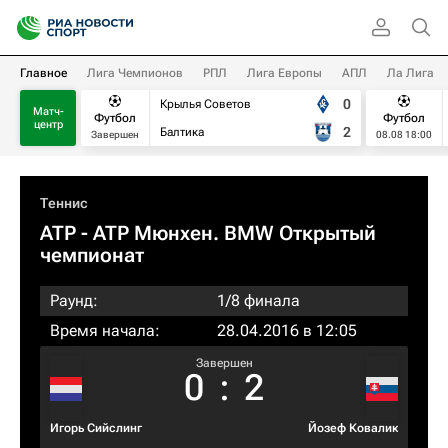
Главное
Лига Чемпионов
РПЛ
Лига Европы
АПЛ
Ла Лига
0
Крылья Советов
Матч-
Футбол
Футбол
центр
2
Балтика
Завершен
08.08 18:00
Теннис
ATP
- ATP Мюнхен. BMW Открытый
чемпионат
Раунд:
1/8 финала
Время начала:
28.04.2016 в 12:05
Завершен
0
:
2
Игорь Сийслинг
Йозеф Ковалик