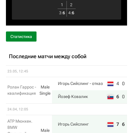
1
2
3
:
6
4
:
6
Статистика
Последние матчи между собой
23.05, 12:45
4
0
Игорь Сийслинг
- отказ
Ролан Гаррос -
Male
квалификация
Single
6
0
Йозеф Ковалик
24.04, 12:05
ATP Мюнхен.
7
6
Игорь Сийслинг
BMW
Male