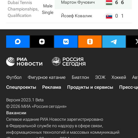
6
6
Мартон Фучович
Dubai Tennis
Male
Championships,
Single
Qualification
0
1
Йозеф Ковалик
Футбол
Фигурное катание
Биатлон
ЗОЖ
Хоккей
Ав
Спецпроекты
Реклама
Продукты и сервисы
Пресс-ц
Версия 2023.1 Beta
© 2026 МИА «Россия сегодня»
Вакансии
Сетевое издание РИА Новости зарегистрировано
в Федеральной службе по надзору в сфере связи,
информационных технологий и массовых коммуникаций