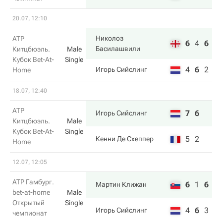
20.07, 12:10
Николоз
ATP
6
4
6
Басилашвили
Китцбюэль.
Male
Кубок Bet-At-
Single
4
6
2
Игорь Сийслинг
Home
18.07, 12:40
ATP
7
6
Игорь Сийслинг
Китцбюэль.
Male
Кубок Bet-At-
Single
5
2
Кенни Де Схеппер
Home
12.07, 12:05
ATP Гамбург.
6
1
6
Мартин Клижан
bet-at-home
Male
Открытый
Single
4
6
3
Игорь Сийслинг
чемпионат