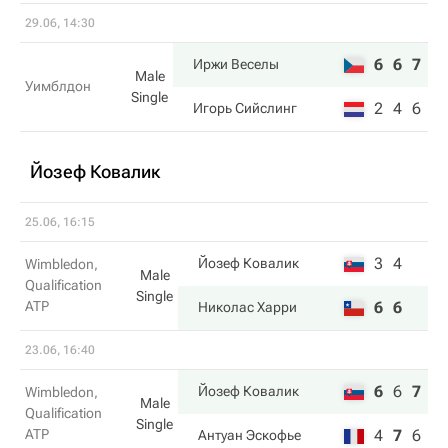
29.06, 14:30
6
6
7
Иржи Веселы
Male
Уимблдон
Single
2
4
6
Игорь Сийслинг
Йозеф Ковалик
25.06, 16:15
3
4
Йозеф Ковалик
Wimbledon,
Male
Qualification
Single
ATP
6
6
Николас Харри
23.06, 16:40
6
6
7
Йозеф Ковалик
Wimbledon,
Male
Qualification
Single
ATP
4
7
6
Антуан Эскофье