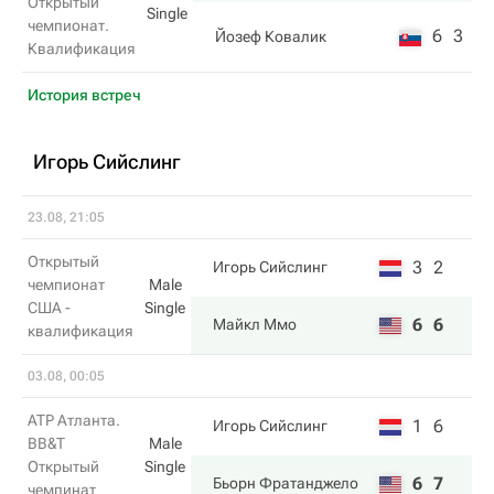
Открытый
Single
чемпионат.
6
3
Йозеф Ковалик
Квалификация
История встреч
Игорь Сийслинг
23.08, 21:05
Открытый
3
2
Игорь Сийслинг
чемпионат
Male
США -
Single
6
6
Майкл Ммо
квалификация
03.08, 00:05
ATP Атланта.
1
6
Игорь Сийслинг
BB&T
Male
Открытый
Single
6
7
Бьорн Фратанджело
чемпинат