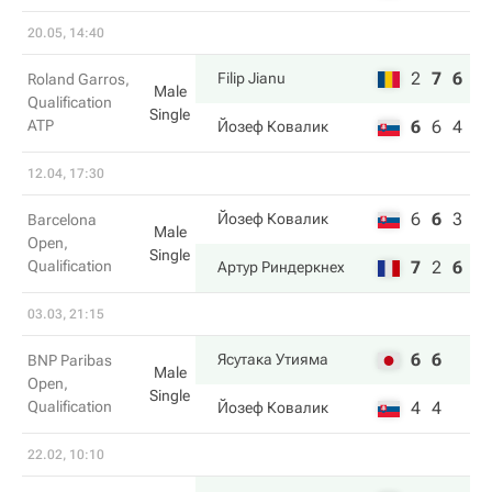
20.05, 14:40
2
7
6
Filip Jianu
Roland Garros,
Male
Qualification
Single
ATP
6
6
4
Йозеф Ковалик
12.04, 17:30
6
6
3
Йозеф Ковалик
Barcelona
Male
Open,
Single
Qualification
7
2
6
Артур Риндеркнех
03.03, 21:15
6
6
Ясутака Утияма
BNP Paribas
Male
Open,
Single
Qualification
4
4
Йозеф Ковалик
22.02, 10:10