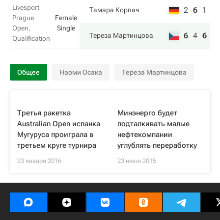
Livesport
2
6
1
Тамара Корпач
Prague
Female
Open,
Single
6
4
6
Тереза Мартинцова
Qualification
Общее
Наоми Осака
Тереза Мартинцова
Третья ракетка
Минэнерго будет
Australian Open испанка
подталкивать малые
Мугуруса проиграла в
нефтекомпании
третьем круге турнира
углублять переработку
23 января 2016
23 июня 2015