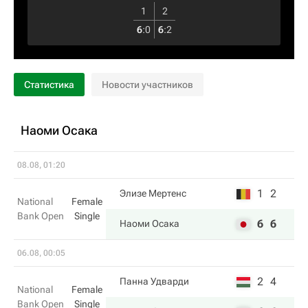
1
2
6
:
0
6
:
2
Статистика
Новости участников
Наоми Осака
08.08, 01:20
1
2
Элизе Мертенс
National
Female
Bank Open
Single
6
6
Наоми Осака
06.08, 00:05
2
4
Панна Удварди
National
Female
Bank Open
Single