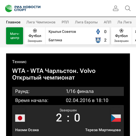
Главное
Лига Чемпионов
РПЛ
Лига Европы
АПЛ
Ла Лига
0
Крылья Советов
Матч-
Футбол
Футбол
центр
2
Балтика
Завершен
Завершен
Теннис
WTA
- WTA Чарльстон. Volvo
Открытый чемпионат
Раунд:
1/16 финала
Время начала:
02.04.2016 в 18:10
Завершен
2
:
0
Наоми Осака
Тереза Мартинцова