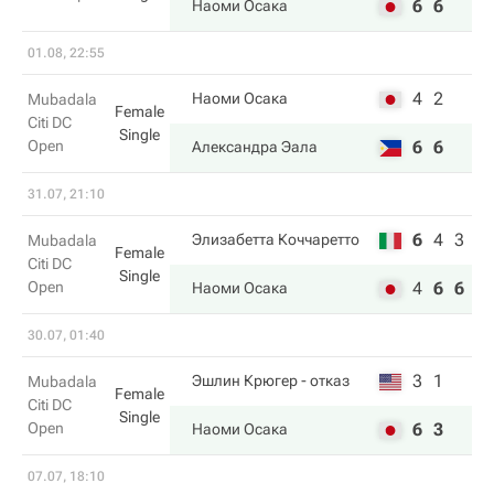
6
6
Наоми Осака
01.08, 22:55
4
2
Наоми Осака
Mubadala
Female
Citi DC
Single
Open
6
6
Александра Эала
31.07, 21:10
6
4
3
Элизабетта Коччаретто
Mubadala
Female
Citi DC
Single
Open
4
6
6
Наоми Осака
30.07, 01:40
3
1
Эшлин Крюгер
- отказ
Mubadala
Female
Citi DC
Single
Open
6
3
Наоми Осака
07.07, 18:10