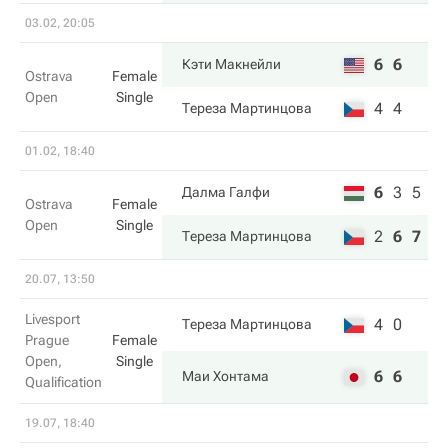
03.02, 20:05
6
6
Кэти Макнейли
Ostrava
Female
Open
Single
4
4
Тереза Мартинцова
01.02, 18:40
6
3
5
Далма Галфи
Ostrava
Female
Open
Single
2
6
7
Тереза Мартинцова
20.07, 13:50
Livesport
4
0
Тереза Мартинцова
Prague
Female
Open,
Single
6
6
Маи Хонтама
Qualification
19.07, 18:40