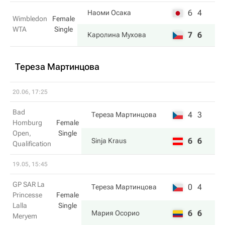
6
4
Наоми Осака
Wimbledon
Female
WTA
Single
7
6
Каролина Мухова
Тереза Мартинцова
20.06, 17:25
Bad
4
3
Тереза Мартинцова
Homburg
Female
Open,
Single
6
6
Sinja Kraus
Qualification
19.05, 15:45
GP SAR La
0
4
Тереза Мартинцова
Princesse
Female
Lalla
Single
6
6
Мария Осорио
Meryem