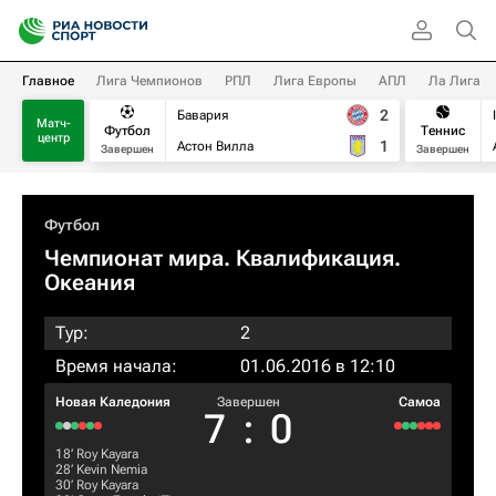
Главное
Лига Чемпионов
РПЛ
Лига Европы
АПЛ
Ла Лига
2
Бавария
Матч-
Футбол
Теннис
центр
1
Астон Вилла
Завершен
Завершен
Футбол
Чемпионат мира. Квалификация.
Океания
Тур:
2
Время начала:
01.06.2016 в 12:10
Новая Каледония
Завершен
Самоа
7
:
0
18‎’‎
Roy Kayara
28‎’‎
Kevin Nemia
30‎’‎
Roy Kayara