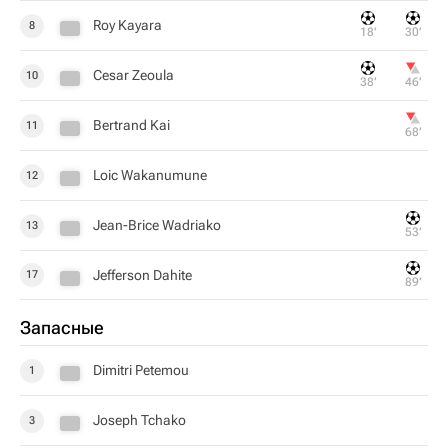
Roy Kayara
8
18‎’‎
30‎’‎
Cesar Zeoula
10
38‎’‎
46‎’‎
Bertrand Kai
11
68‎’‎
Loic Wakanumune
12
Jean-Brice Wadriako
13
53‎’‎
Jefferson Dahite
17
89‎’‎
Запасные
Dimitri Petemou
1
Joseph Tchako
3