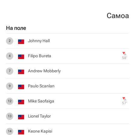
Самоа
На поле
Johnny Hall
2
Filipo Bureta
4
58‎’‎
Andrew Mobberly
7
Paulo Scanlan
9
Mike Saofaiga
12
57‎’‎
Lionel Taylor
13
Keone Kapisi
14