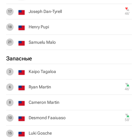
Joseph Dan-Tyrell
17
46‎’‎
Henry Pupi
18
Samuelu Malo
21
Запасные
Kaipo Tagaloa
3
Ryan Martin
6
46‎’‎
Cameron Martin
8
Desmond Faaiuaso
10
58‎’‎
Luki Gosche
15