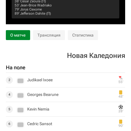
38‎’‎
Cesar Zeoula
(П)
53‎’‎
Jean-Brice Wadriako
79‎’‎
Jorys Cexome
89‎’‎
Jefferson Dahite
(П)
О матче
Трансляция
Статистика
Новая Каледония
На поле
Judikael Ixoee
2
55‎’‎
Georges Bearune
4
48‎’‎
Kevin Nemia
5
28‎’‎
Cedric Sansot
6
90‎’‎