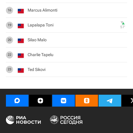
Marcus Alimonti
16
Lapalapa Toni
19
57‎’‎
Silao Malo
20
Charlie Tapelu
22
Ted Sikovi
23