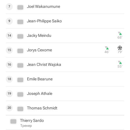
Joel Wakanumune
7
Jean-Philippe Saiko
9
Jacky Meindu
14
68‎’‎
Jorys Cexome
15
46‎’‎
79‎’‎
Jean Christ Wajoka
16
55‎’‎
Emile Bearune
18
Joseph Athale
19
Thomas Schmidt
20
Thierry Sardo
Тренер