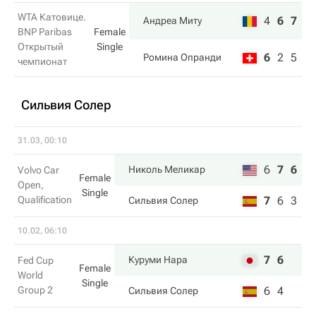
WTA Катовице.
4
6
7
Андреа Миту
BNP Paribas
Female
Открытый
Single
6
2
5
Ромина Опранди
чемпионат
Сильвия Солер
31.03, 00:10
6
7
6
Николь Меликар
Volvo Car
Female
Open,
Single
Qualification
7
6
3
Сильвия Солер
10.02, 06:10
7
6
Куруми Нара
Fed Cup
Female
World
Single
Group 2
6
4
Сильвия Солер