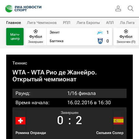
Главное
Лига Чемпионов
РПЛ
Лига Европы
АПЛ
Ла Лига
1
Зенит
Матч-
Футбол
Футбол
центр
0
Балтика
Завершен
Закончен (П)
Теннис
WTA
- WTA Рио де Жанейро.
Открытый чемпионат
Раунд:
1/16 финала
Время начала:
16.02.2016 в 16:30
Завершен
0
:
2
Ромина Опранди
Сильвия Солер