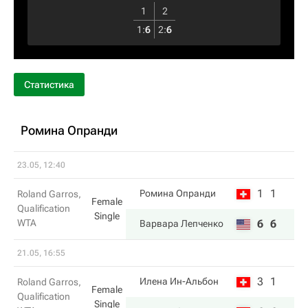
1
2
1
:
6
2
:
6
Статистика
Ромина Опранди
23.05, 12:40
1
1
Ромина Опранди
Roland Garros,
Female
Qualification
Single
WTA
6
6
Варвара Лепченко
21.05, 16:55
3
1
Илена Ин-Альбон
Roland Garros,
Female
Qualification
Single