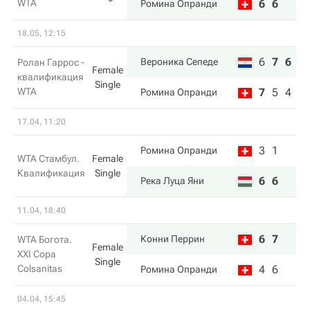
WTA
6
6
Ромина Опранди
18.05, 12:15
6
7
6
Вероника Сепеде
Ролан Гаррос -
Female
квалификация
Single
WTA
7
5
4
Ромина Опранди
17.04, 11:20
3
1
Ромина Опранди
WTA Стамбул.
Female
Квалификация
Single
6
6
Река Луца Яни
11.04, 18:40
6
7
Конни Перрин
WTA Богота.
Female
XXI Copa
Single
Colsanitas
4
6
Ромина Опранди
04.04, 15:45