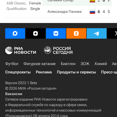
2
6
7
Сильвия Солер
ASB Classic,
Female
Qualification
Single
6
4
5
Александра Панова
Футбол
Фигурное катание
Биатлон
ЗОЖ
Хоккей
Ав
Спецпроекты
Реклама
Продукты и сервисы
Пресс-ц
Версия 2023.1 Beta
© 2026 МИА «Россия сегодня»
Вакансии
Сетевое издание РИА Новости зарегистрировано
в Федеральной службе по надзору в сфере связи,
информационных технологий и массовых коммуникаций
(Роскомнадзор) 08 апреля 2014 года.