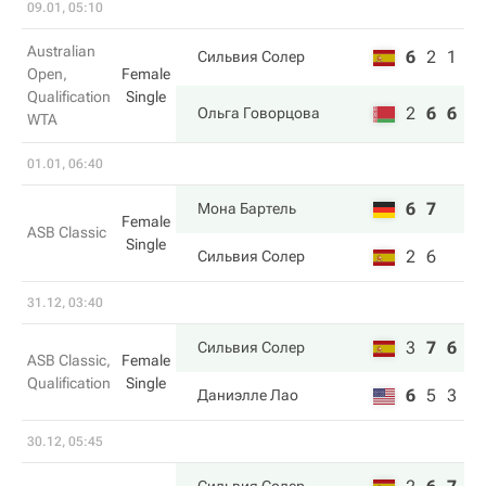
09.01, 05:10
Australian
6
2
1
Сильвия Солер
Open,
Female
Qualification
Single
2
6
6
Ольга Говорцова
WTA
01.01, 06:40
6
7
Мона Бартель
Female
ASB Classic
Single
2
6
Сильвия Солер
31.12, 03:40
3
7
6
Сильвия Солер
ASB Classic,
Female
Qualification
Single
6
5
3
Даниэлле Лао
30.12, 05:45