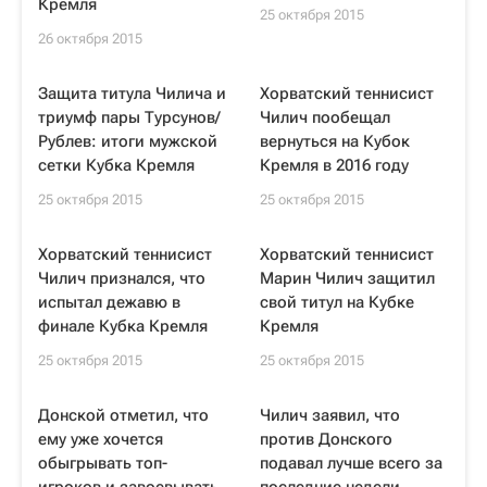
Кремля
25 октября 2015
26 октября 2015
Защита титула Чилича и
Хорватский теннисист
триумф пары Турсунов/
Чилич пообещал
Рублев: итоги мужской
вернуться на Кубок
сетки Кубка Кремля
Кремля в 2016 году
25 октября 2015
25 октября 2015
Хорватский теннисист
Хорватский теннисист
Чилич признался, что
Марин Чилич защитил
испытал дежавю в
свой титул на Кубке
финале Кубка Кремля
Кремля
25 октября 2015
25 октября 2015
Донской отметил, что
Чилич заявил, что
ему уже хочется
против Донского
обыгрывать топ-
подавал лучше всего за