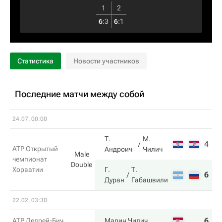
1
2
6
:
3
6
:
1
Статистика
Новости участников
Последние матчи между собой
24.07, 00:00
Т.
М.
4
6
ATP Открытый
Андроич
Чилич
Male
чемпионат
Double
Хорватии
Г.
Т.
6
4
Дуран
Габашвили
22.02, 03:30
6
6
ATP Делрей-Бич
Марин Чилич