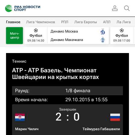
Главное
Лига Чемпионов
РПЛ
Лига Европы
АПЛ
Ла Лига
Динамо Москва
Матч-
Футбол
Футбол
центр
Динамо Махачкала
09.08 14:30
09.08 17:00
Теннис
ATP
- ATP Базель. Чемпионат
Швейцарии на крытых кортах
Раунд:
1/8 финала
Время начала:
29.10.2015 в 15:55
Завершен
2
:
0
Марин Чилич
Теймураз Габашвили