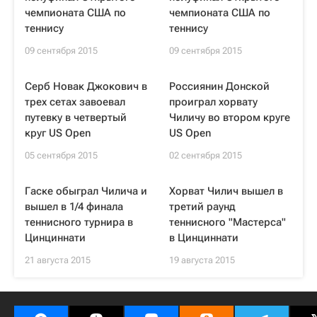
чемпионата США по
чемпионата США по
теннису
теннису
09 сентября 2015
09 сентября 2015
Серб Новак Джокович в
Россиянин Донской
трех сетах завоевал
проиграл хорвату
путевку в четвертый
Чиличу во втором круге
круг US Open
US Open
05 сентября 2015
02 сентября 2015
Гаске обыграл Чилича и
Хорват Чилич вышел в
вышел в 1/4 финала
третий раунд
теннисного турнира в
теннисного "Мастерса"
Цинциннати
в Цинциннати
21 августа 2015
19 августа 2015