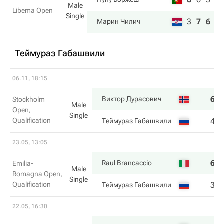
Male
Libema Open
Single
3
7
6
Марин Чилич
Теймураз Габашвили
06.11, 18:15
6
Виктор Дурасович
Stockholm
Male
Open,
Single
Qualification
4
Теймураз Габашвили
23.05, 13:05
6
Raul Brancaccio
Emilia-
Male
Romagna Open,
Single
Qualification
3
Теймураз Габашвили
22.05, 16:30