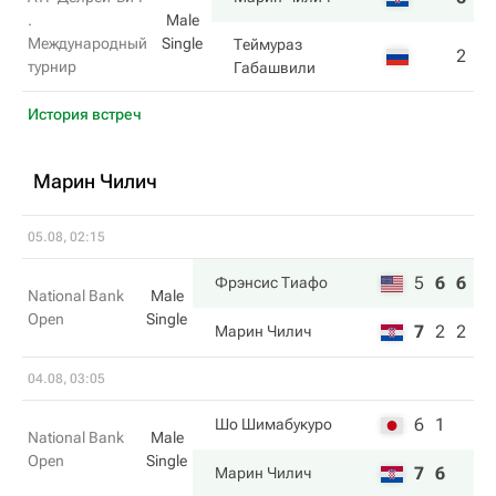
.
Male
Международный
Single
Теймураз
2
3
турнир
Габашвили
История встреч
Марин Чилич
05.08, 02:15
5
6
6
Фрэнсис Тиафо
National Bank
Male
Open
Single
7
2
2
Марин Чилич
04.08, 03:05
6
1
Шо Шимабукуро
National Bank
Male
Open
Single
7
6
Марин Чилич