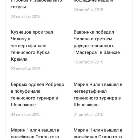
игроков и завоевывать
последние недели
титулы
24 октября 2015
24 октября 2015
Кузнецов проиграл
Вавринка победил
Чиличу в
Чилича в третьем
четвертьфинале
раунде теннисного
теннисного Кубка
"Мастерса" в Шанхае
Кремля
15 октября 2015
23 октября 2015
Бердых одолел Робредо
Марин Чилич вышел в
в полуфинале
четвертьфинал
теннисного турнира в
теннисного турнира в
Шэньчжэне
Шэньчжэне
04 октября 2015
01 октября 2015
Марин Чилич вышел в
Марин Чилич вышел в
полуфинал Открытого
полуфинал Открытого