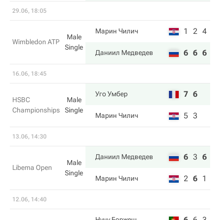
29.06, 18:05
1
2
4
Марин Чилич
Male
Wimbledon ATP
Single
6
6
6
Даниил Медведев
16.06, 18:45
7
6
Уго Умбер
HSBC
Male
Championships
Single
5
3
Марин Чилич
13.06, 14:30
6
3
6
Даниил Медведев
Male
Libema Open
Single
2
6
1
Марин Чилич
12.06, 14:40
6
6
3
Нуну Боржеш