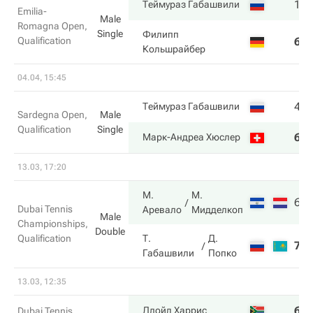
1
Теймураз Габашвили
Emilia-
Male
Romagna Open,
Single
Филипп
Qualification
6
Кольшрайбер
04.04, 15:45
4
Теймураз Габашвили
Sardegna Open,
Male
Qualification
Single
6
Марк-Андреа Хюслер
13.03, 17:20
М.
М.
6
Dubai Tennis
Аревало
Мидделкоп
Male
Championships,
Double
Qualification
Т.
Д.
7
Габашвили
Попко
13.03, 12:35
6
Ллойд Харрис
Dubai Tennis