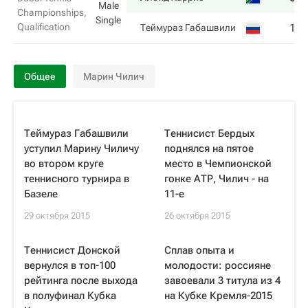
Male
Championships,
Single
Qualification
1
Теймураз Габашвили
Общее
Марин Чилич
Теймураз Габашвили
Теннисист Бердых
уступил Марину Чиличу
поднялся на пятое
во втором круге
место в Чемпионской
теннисного турнира в
гонке АТР, Чилич - на
Базеле
11-е
29 октября 2015
26 октября 2015
Теннисист Донской
Сплав опыта и
вернулся в топ-100
молодости: россияне
рейтинга после выхода
завоевали 3 титула из 4
в полуфинал Кубка
на Кубке Кремля-2015