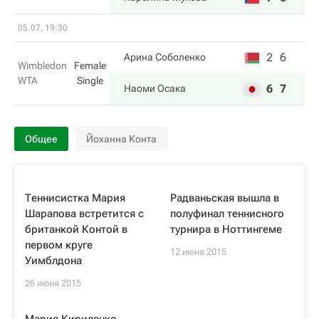
05.07, 19:30
2
6
Арина Соболенко
Wimbledon
Female
WTA
Single
6
7
Наоми Осака
Общее
Йоханна Конта
Теннисистка Мария
Радваньская вышла в
Шарапова встретится с
полуфинал теннисного
британкой Контой в
турнира в Ноттингеме
первом круге
12 июня 2015
Уимблдона
26 июня 2015