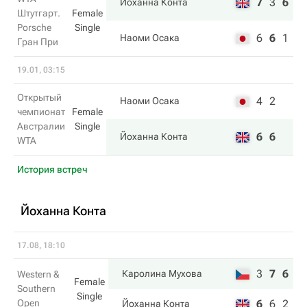
7
3
6
Йоханна Конта
Штутгарт.
Female
Porsche
Single
6
6
1
Наоми Осака
Гран При
19.01, 03:15
Открытый
4
2
Наоми Осака
чемпионат
Female
Австралии
Single
6
6
Йоханна Конта
WTA
История встреч
Йоханна Конта
17.08, 18:10
3
7
6
Каролина Мухова
Western &
Female
Southern
Single
Open
6
6
2
Йоханна Конта