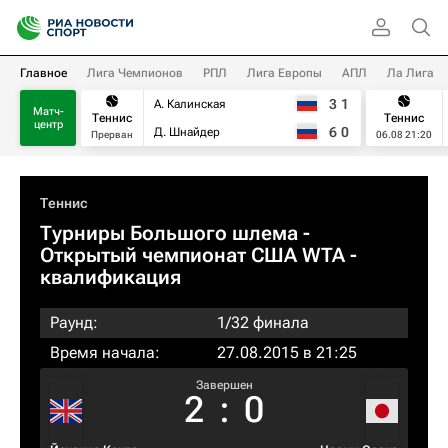
Главное
Лига Чемпионов
РПЛ
Лига Европы
АПЛ
Ла Лига
3
1
А. Калинская
Матч-
Теннис
Теннис
центр
6
0
Д. Шнайдер
Прерван
06.08 21:20
Теннис
Турниры Большого шлема
-
Открытый чемпионат США WTA -
квалификация
Раунд:
1/32 финала
Время начала:
27.08.2015 в 21:25
Завершен
2
:
0