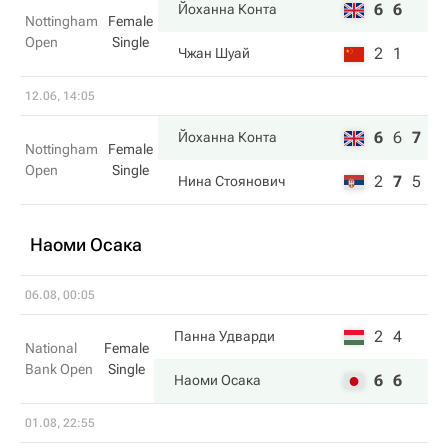
6
6
Йоханна Конта
Nottingham
Female
Open
Single
2
1
Чжан Шуай
12.06, 14:05
6
6
7
Йоханна Конта
Nottingham
Female
Open
Single
2
7
5
Нина Стоянович
Наоми Осака
06.08, 00:05
2
4
Панна Удварди
National
Female
Bank Open
Single
6
6
Наоми Осака
01.08, 22:55