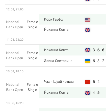
12.08, 21:00
Кори Гауфф
National
Female
Bank Open
Single
Йоханна Конта
11.08, 23:20
3
6
6
Йоханна Конта
National
Female
Bank Open
Single
6
3
2
Элина Свитолина
10.08, 18:10
6
2
Чжан Шуай
- отказ
National
Female
Bank Open
Single
4
5
Йоханна Конта
13.06, 15:20