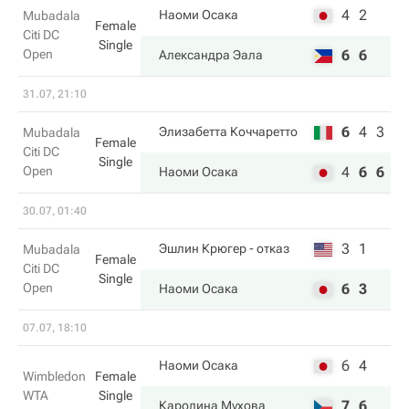
4
2
Наоми Осака
Mubadala
Female
Citi DC
Single
Open
6
6
Александра Эала
31.07, 21:10
6
4
3
Элизабетта Коччаретто
Mubadala
Female
Citi DC
Single
Open
4
6
6
Наоми Осака
30.07, 01:40
3
1
Эшлин Крюгер
- отказ
Mubadala
Female
Citi DC
Single
Open
6
3
Наоми Осака
07.07, 18:10
6
4
Наоми Осака
Wimbledon
Female
WTA
Single
7
6
Каролина Мухова