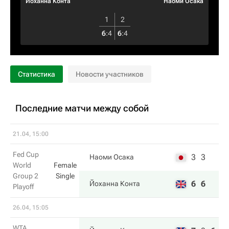
Йоханна Конта
Наоми Осака
1
2
6
:
4
6
:
4
Статистика
Новости участников
Последние матчи между собой
21.04, 15:00
Fed Cup
3
3
Наоми Осака
World
Female
Group 2
Single
6
6
Йоханна Конта
Playoff
26.04, 15:05
WTA