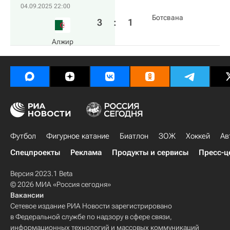
04.09.2025 22:00
Ботсвана
3
:
1
Алжир
Футбол
Фигурное катание
Биатлон
ЗОЖ
Хоккей
Ав
Спецпроекты
Реклама
Продукты и сервисы
Пресс-ц
Версия 2023.1 Beta
© 2026 МИА «Россия сегодня»
Вакансии
Сетевое издание РИА Новости зарегистрировано
в Федеральной службе по надзору в сфере связи,
информационных технологий и массовых коммуникаций