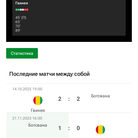
Гвинея
45‎’‎ (П)
65‎’‎
70‎’‎
89‎’‎
Статистика
Последние матчи между собой
14.10.2025 19:00
Ботсвана
2
:
2
Гвинея
21.11.2023 16:00
Ботсвана
1
:
0