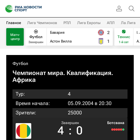
Главное
Лига Чемпионов
РПЛ
Лига Европы
АПЛ
Ла Лига
2
Бавария
I.
Матч-
Футбол
Теннис
центр
1
Астон Вилла
А
Завершен
1-й сет
Футбол
Чемпионат мира. Квалификация.
Африка
Тур:
4
Время начала:
05.09.2004 в 20:30
Зрители:
25000
Завершен
Ботсвана
4
:
0