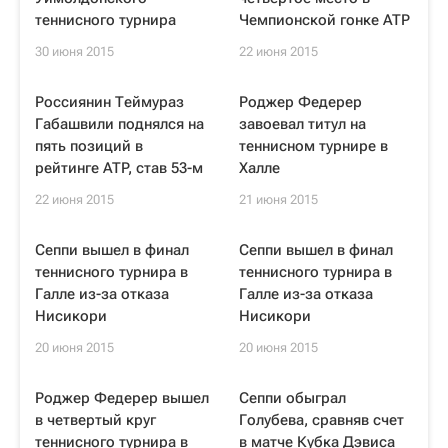
теннисного турнира
Чемпионской гонке ATP
30 июня 2015
22 июня 2015
Россиянин Теймураз
Роджер Федерер
Габашвили поднялся на
завоевал титул на
пять позиций в
теннисном турнире в
рейтинге ATP, став 53-м
Халле
22 июня 2015
21 июня 2015
Сеппи вышел в финал
Сеппи вышел в финал
теннисного турнира в
теннисного турнира в
Галле из-за отказа
Галле из-за отказа
Нисикори
Нисикори
20 июня 2015
20 июня 2015
Роджер Федерер вышел
Сеппи обыграл
в четвертый круг
Голубева, сравняв счет
теннисного турнира в
в матче Кубка Дэвиса