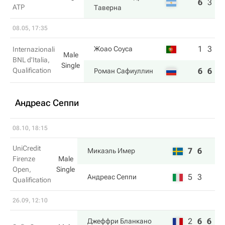
6
3
7
ATP
Таверна
08.05, 17:35
1
3
Жоао Соуса
Internazionali
Male
BNL d'Italia,
Single
Qualification
6
6
Роман Сафиуллин
Андреас Сеппи
08.10, 18:15
UniCredit
7
6
Микаэль Имер
Firenze
Male
Open,
Single
5
3
Андреас Сеппи
Qualification
26.09, 12:10
2
6
6
Джеффри Бланкано