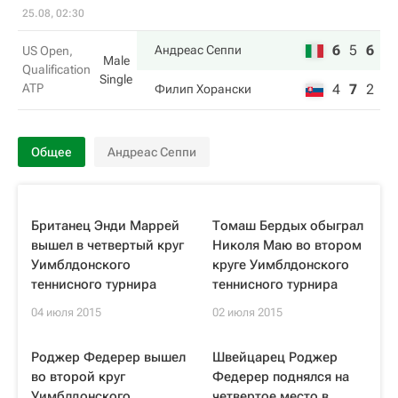
25.08, 02:30
6
5
6
Андреас Сеппи
US Open,
Male
Qualification
Single
ATP
4
7
2
Филип Хорански
Общее
Андреас Сеппи
Британец Энди Маррей
Томаш Бердых обыграл
вышел в четвертый круг
Николя Маю во втором
Уимблдонского
круге Уимблдонского
теннисного турнира
теннисного турнира
04 июля 2015
02 июля 2015
Роджер Федерер вышел
Швейцарец Роджер
во второй круг
Федерер поднялся на
Уимблдонского
четвертое место в