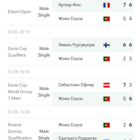
7
6
Артюр Фис
Male
Estoril Open
Single
5
4
Жоао Соуса
02.02, 20:10
6
6
Эмиль Руусувуори
Davis Cup
Male
Qualifiers
Single
2
3
Жоао Соуса
15.09, 18:55
7
3
6
Себастьян Офнер
Davis Cup
Male
World Group
Single
1 Main
5
6
7
Жоао Соуса
22.05, 16:30
2
6
6
Roland
Жоао Соуса
Garros,
Male
Qualification
Single
Сантьяго Родригес