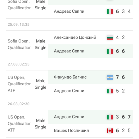
Sofia Open,
Male
Qualification
Single
6
3
4
Андреас Сеппи
25.09, 13:35
4
2
Александер Донский
Sofia Open,
Male
Qualification
Single
6
6
Андреас Сеппи
27.08, 02:25
7
6
Факундо Багнис
US Open,
Male
Qualification
Single
ATP
5
2
Андреас Сеппи
26.08, 02:30
3
6
7
Андреас Сеппи
US Open,
Male
Qualification
Single
ATP
6
2
5
Вашек Поспишил