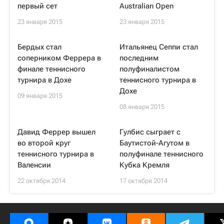
первый сет
Australian Open
23 января 2015
23 января 2015
Бердых стал
Итальянец Сеппи стал
соперником Феррера в
последним
финале теннисного
полуфиналистом
турнира в Дохе
теннисного турнира в
Дохе
09 января 2015
08 января 2015
Давид Феррер вышел
Гулбис сыграет с
во второй круг
Баутистой-Агутом в
теннисного турнира в
полуфинале теннисного
Валенсии
Кубка Кремля
22 октября 2014
17 октября 2014