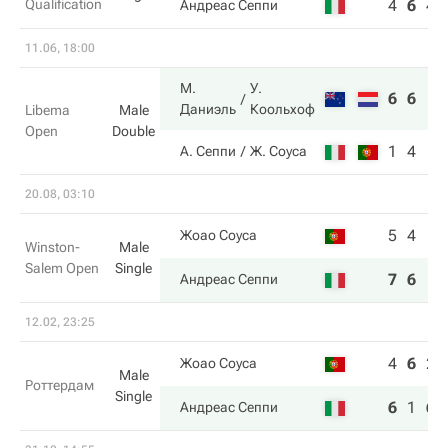
Qualification
4
6
4
Андреас Сеппи
11.06, 18:00
М.
У.
6
6
Даниэль
Коольхоф
Libema
Male
Open
Double
1
4
А. Сеппи
Ж. Соуса
20.08, 03:10
5
4
Жоао Соуса
Winston-
Male
Salem Open
Single
7
6
Андреас Сеппи
12.02, 23:25
4
6
2
Жоао Соуса
Male
Роттердам
Single
6
1
6
Андреас Сеппи