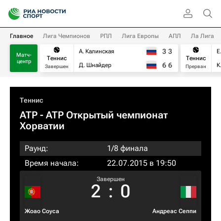
Главное
Лига Чемпионов
РПЛ
Лига Европы
АПЛ
Ла Лига
3
3
А. Калинская
Е
Матч-
Теннис
Теннис
центр
6
6
Д. Шнайдер
К
Завершен
Прерван
Теннис
ATP
- ATP Открытый чемпионат
Хорватии
Раунд:
1/8 финала
Время начала:
22.07.2015 в 19:50
Завершен
2
:
0
Жоао Соуса
Андреас Сеппи