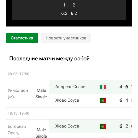
1
2
6
:
2
6
:
2
Статистика
Новости участников
Последние матчи между собой
28.06, 17:50
4
6
7
Андреас Сеппи
Уимблдон
Male
(м)
Single
6
4
5
Жоао Соуса
18.10, 19:40
6
2
6
Жоао Соуса
European
Male
Open,
Single