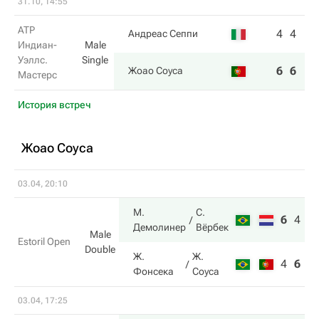
31.10, 14:55
ATP
4
4
Андреас Сеппи
Индиан-
Male
Уэллс.
Single
6
6
Жоао Соуса
Мастерс
История встреч
Жоао Соуса
03.04, 20:10
М.
С.
6
4
1
Демолинер
Вёрбек
Male
Estoril Open
Double
Ж.
Ж.
4
6
5
Фонсека
Соуса
03.04, 17:25