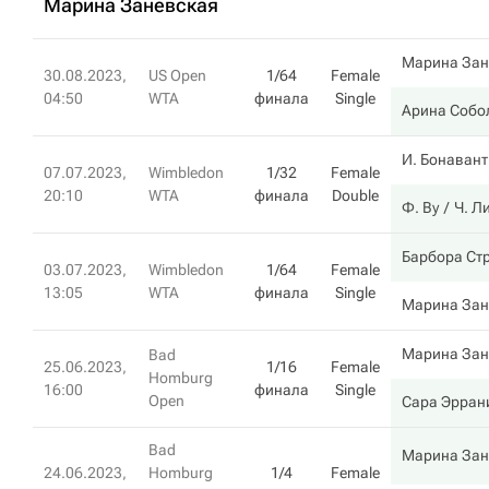
Марина Заневская
Марина Зан
30.08.2023,
US Open
1/64
Female
04:50
WTA
финала
Single
Арина Собо
И. Бонаван
07.07.2023,
Wimbledon
1/32
Female
20:10
WTA
финала
Double
Ф. Ву
Ч. Л
Барбора Ст
03.07.2023,
Wimbledon
1/64
Female
13:05
WTA
финала
Single
Марина Зан
Марина Зан
Bad
25.06.2023,
1/16
Female
Homburg
16:00
финала
Single
Open
Сара Эрран
Bad
Марина Зан
24.06.2023,
Homburg
1/4
Female