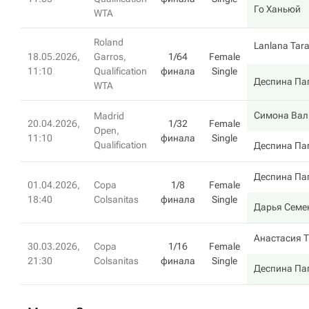
Го Ханьюй
WTA
Roland
Lanlana Tar
18.05.2026,
Garros,
1/64
Female
11:10
Qualification
финала
Single
Деспина Па
WTA
Симона Вал
Madrid
20.04.2026,
1/32
Female
Open,
11:10
финала
Single
Qualification
Деспина Па
Деспина Па
01.04.2026,
Copa
1/8
Female
18:40
Colsanitas
финала
Single
Дарья Семе
Анастасия 
30.03.2026,
Copa
1/16
Female
21:30
Colsanitas
финала
Single
Деспина Па