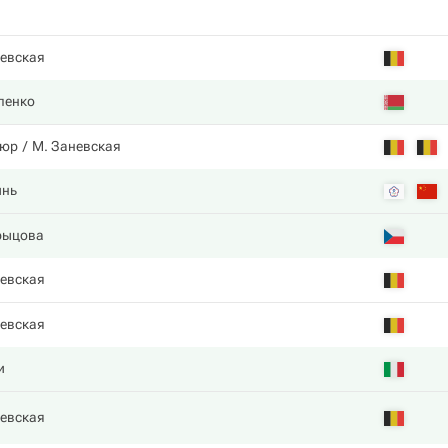
евская
ленко
тюр
М. Заневская
инь
рыцова
евская
евская
и
евская