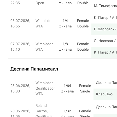
22:35
Open
финала
Double
М. Тимофеев
К. Питер
А.
08.07.2026,
Wimbledon
1/4
Female
16:55
WTA
финала
Double
Г. Дабровски
Л. Носкова
07.07.2026,
Wimbledon
1/8
Female
15:10
WTA
финала
Double
К. Питер
А.
Деспина Папамихаил
Деспина Па
Wimbledon,
23.06.2026,
1/64
Female
Qualification
15:30
финала
Single
WTA
Клэр Лью
Roland
Деспина Па
20.05.2026,
Garros,
1/32
Female
11:05
Qualification
финала
Single