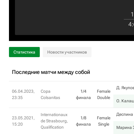
1
4
:
Статистика
Новости участников
Последние матчи между собой
Д. Якупо
06.04.2023,
Copa
1/4
Female
23:35
Colsanitas
финала
Double
О. Кала
Деспина
Internationaux
23.05.2021,
1/8
Female
de Strasbourg,
15:20
финала
Single
Qualification
Марина 