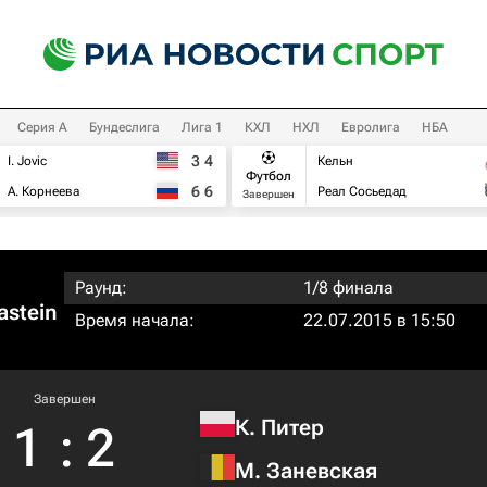
Серия А
Бундеслига
Лига 1
КХЛ
НХЛ
Евролига
НБА
3
4
I. Jovic
Кельн
Футбол
6
6
А. Корнеева
Реал Сосьедад
Завершен
Раунд:
1/8 финала
stein
Время начала:
22.07.2015 в 15:50
Завершен
К. Питер
1
:
2
М. Заневская