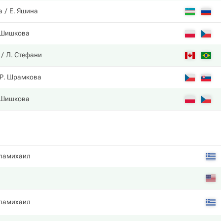
а
Е. Яшина
 Шишкова
Л. Стефани
Р. Шрамкова
 Шишкова
памихаил
памихаил