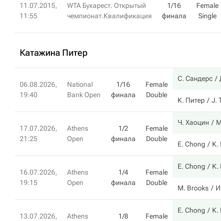
11.07.2015,
WTA Бухарест. Открытый
1/16
Female
11:55
чемпионат.Квалификация
финала
Single
Катажина Питер
С. Сандерс
06.08.2026,
National
1/16
Female
19:40
Bank Open
финала
Double
К. Питер
J. 
Ч. Хаоцин
М
17.07.2026,
Athens
1/2
Female
21:25
Open
финала
Double
E. Chong
К.
E. Chong
К.
16.07.2026,
Athens
1/4
Female
19:15
Open
финала
Double
M. Brooks
И
E. Chong
К.
13.07.2026,
Athens
1/8
Female