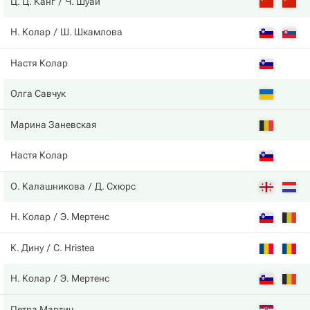
Ц. Ц. Канг
Ч. Шуай
Н. Колар
Ш. Шкамлова
Настя Колар
Олга Савчук
Марина Заневская
Настя Колар
О. Калашникова
Д. Схюрс
Н. Колар
Э. Мертенс
К. Дину
C. Hristea
Н. Колар
Э. Мертенс
Петра Мартич