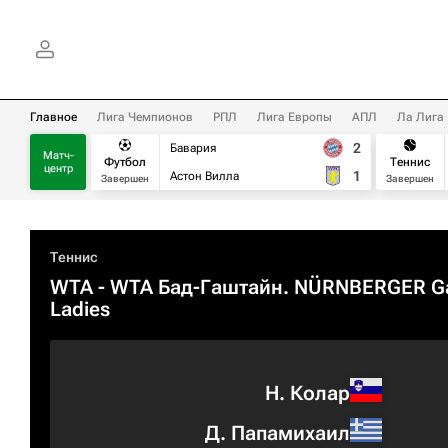
Главное
Лига Чемпионов
РПЛ
Лига Европы
АПЛ
Ла Лига
2
Бавария
Матч-
Футбол
Теннис
центр
1
Астон Вилла
Завершен
Завершен
Теннис
WTA
- WTA Бад-Гаштайн. NÜRNBERGER Ga
Ladies
Н. Колар
Д. Папамихаил