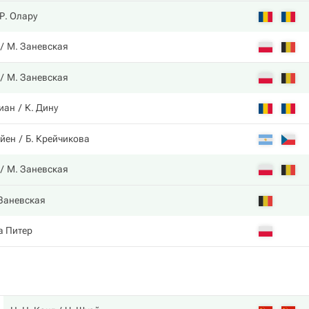
Р. Олару
М. Заневская
М. Заневская
иан
К. Дину
ойен
Б. Крейчикова
М. Заневская
Заневская
а Питер