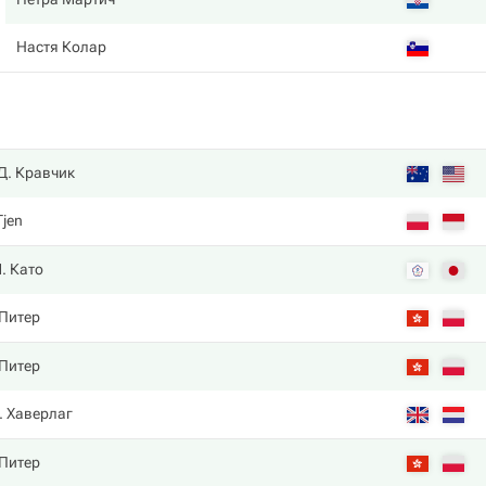
Настя Колар
Д. Кравчик
Tjen
. Като
 Питер
 Питер
. Хаверлаг
 Питер