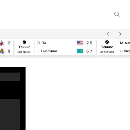
2
2
5
Э. Ли
М. Ан
Теннис
Теннис
0
6
7
Е. Рыбакина
Л. Фе
Завершен
Завершен