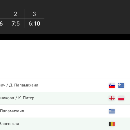
2
3
6
7
:
5
6
:
10
вич
Д. Папамихаил
шникова
К. Питер
 Папамихаил
Заневская