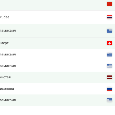
arudee
памихаил
ьтерт
памихаил
памихаил
нистая
Тихонова
памихаил