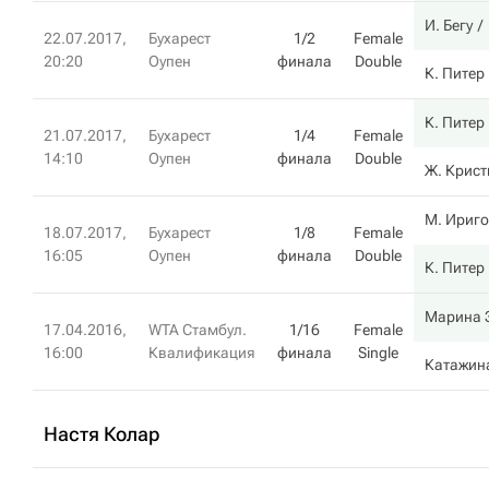
И. Бегу
22.07.2017,
Бухарест
1/2
Female
20:20
Оупен
финала
Double
К. Питер
К. Питер
21.07.2017,
Бухарест
1/4
Female
14:10
Оупен
финала
Double
Ж. Крист
М. Ириг
18.07.2017,
Бухарест
1/8
Female
16:05
Оупен
финала
Double
К. Питер
Марина 
17.04.2016,
WTA Стамбул.
1/16
Female
16:00
Квалификация
финала
Single
Катажин
Настя Колар