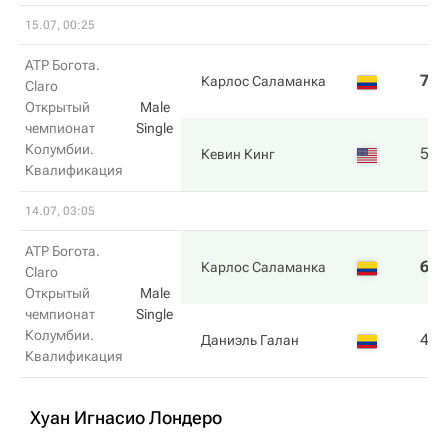
15.07, 00:25
ATP Богота.
7
6
Карлос Саламанка
Claro
Открытый
Male
чемпионат
Single
Колумбии.
5
7
Кевин Кинг
Квалификация
14.07, 03:05
ATP Богота.
6
6
Карлос Саламанка
Claro
Открытый
Male
чемпионат
Single
Колумбии.
4
3
Даниэль Галан
Квалификация
Хуан Игнасио Лондеро