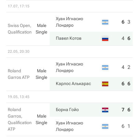
17.07, 17:15
Хуан Игнасио
6
3
2
Лондеро
Swiss Open,
Male
Qualification
Single
4
6
6
Павел Котов
22.05, 20:30
Хуан Игнасио
4
2
0
Лондеро
Roland
Male
Garros ATP
Single
6
6
6
Карлос Алькарас
19.05, 13:45
7
6
Roland
Борна Гойо
Garros,
Male
Qualification
Single
Хуан Игнасио
6
1
ATP
Лондеро