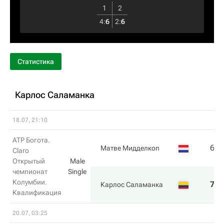
1
2
4
:
6
2
:
6
Статистика
Карлос Саламанка
18.07, 21:10
ATP Богота.
6
3
Матве Мидделкоп
Claro
Открытый
Male
чемпионат
Single
Колумбии.
7
6
Карлос Саламанка
Квалификация
20.07, 03:25