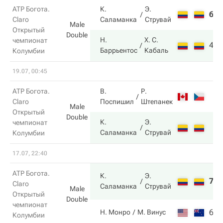
ATP Богота.
К.
Э.
6
4
Claro
Саламанка
Струвай
Male
Открытый
Double
Н.
Х. С.
чемпионат
4
6
Баррьентос
Кабаль
Колумбии
19.07, 00:45
ATP Богота.
В.
Р.
Claro
Поспишил
Штепанек
Male
Открытый
Double
К.
Э.
чемпионат
Саламанка
Струвай
Колумбии
17.07, 22:40
ATP Богота.
К.
Э.
7
6
Claro
Саламанка
Струвай
Male
Открытый
Double
чемпионат
6
3
Н. Монро
М. Винус
Колумбии