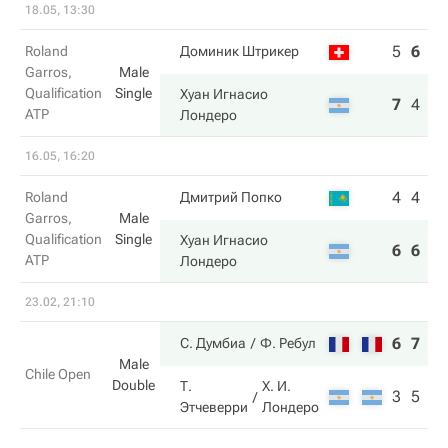
18.05, 13:30
5
6
0
Roland
Доминик Штрикер
Garros,
Male
Qualification
Single
Хуан Игнасио
7
4
6
ATP
Лондеро
16.05, 16:20
4
4
Roland
Дмитрий Попко
Garros,
Male
Qualification
Single
Хуан Игнасио
6
6
ATP
Лондеро
23.02, 21:10
6
7
С. Думбиа
Ф. Ребул
Male
Chile Open
Double
Т.
Х. И.
3
5
Этчеверри
Лондеро