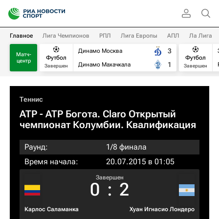
Главное
Лига Чемпионов
РПЛ
Лига Европы
АПЛ
Ла Лига
3
Динамо Москва
Матч-
Футбол
Футбол
центр
1
Динамо Махачкала
Завершен
Завершен
Теннис
ATP
- ATP Богота. Claro Открытый
чемпионат Колумбии. Квалификация
Раунд:
1/8 финала
Время начала:
20.07.2015 в 01:05
Завершен
0
:
2
Карлос Саламанка
Хуан Игнасио Лондеро