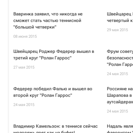
Вавринка заявил, что никогда не
Швейцарец 
сможет стать частью теннисной
четвертый к
"большой четверки"
29 мая 2015
08 июня 2015
Швейцарец Роджер Федерер вышел в
Фрум совет
третий круг "Ролан Гаррос"
безопасност
"Ролан Гарр
27 мая 2015
24 мая 2015
Федерер победил Фалью и вышел во
Россияне на
второй круг "Ролан Гаррос"
Шарапова в
аутсайдерах
24 мая 2015
24 мая 2015
Владимир Камельзон: в теннисе сейчас
Надаль явля
молодежь прет как на буфет!
фаворитом "