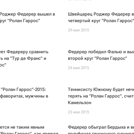
Роджер Федерер вышел в
Швейцарец Роджер Федерер в
руг "Ролан Гаррос"
четвертый круг "Ролан Гаррос
29 мая 2015
ует Федереру сравнить
Федерер победил Фалью и вы
ь на "Тур де Франс" и
второй круг "Ролан Гаррос"
ос"
24 мая 2015
 "Ролан Гаррос"-2015:
Теннисисту Южному будет неч
 фаворитах, мужчины в
терять на "Ролан Гаррос", счит
Камельзон
23 мая 2015
ется не таким явным
Федерер обыграл Бердыха и в
Ролан Гаррос", как прежде
полуфинал теннисного турнира