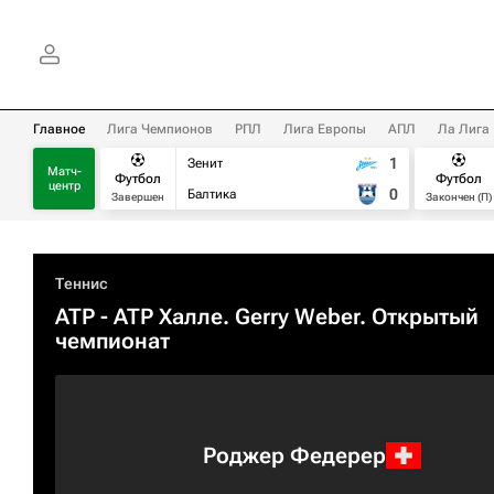
Главное
Лига Чемпионов
РПЛ
Лига Европы
АПЛ
Ла Лига
1
Зенит
Матч-
Футбол
Футбол
центр
0
Балтика
Завершен
Закончен (П)
Теннис
ATP
- ATP Халле. Gerry Weber. Открытый
чемпионат
Роджер Федерер