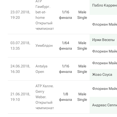
ATP
Пабло Каррен
Гамбург.
23.07.2018,
bet-at-
1/16
Male
19:20
home
финала
Single
Открытый
Флориан Май
чемпионат
Иржи Веселы
03.07.2018,
1/64
Male
Уимблдон
13:35
финала
Single
Флориан Май
Флориан Май
24.06.2018,
Antalya
1/16
Male
16:30
Open
финала
Single
Жоао Соуса
ATP Халле.
Флориан Май
Gerry
21.06.2018,
1/8
Male
Weber.
19:10
финала
Single
Открытый
Андреас Сепп
чемпионат