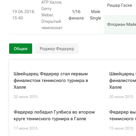
ATP Халле.
Ришар Гаске
Gerry
19.06.2018,
1/16
Male
Weber.
15:40
финала
Single
Открытый
Флориан Май
чемпионат
Общее
Роджер Федерер
Швейцарец Федерер стал первым
Швейцарец 
финалистом теннисного турнира в
финалистом 
Халле
Халле
20 июня 2015
20 июня 2015
Федерер победил Гулбиса во втором
Федерер вы
круге теннисного турнира в Галле
теннисного 
17 июня 2015
15 июня 2015