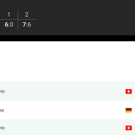
1
2
6
:
0
7
:
6
рер
ер
рер