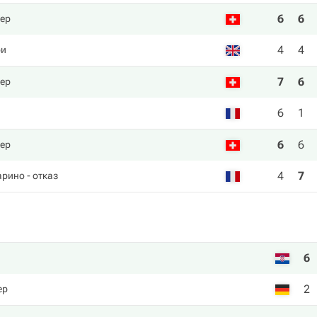
6
6
ер
4
4
ри
7
6
ер
6
1
6
6
ер
4
7
арино
- отказ
6
2
ер