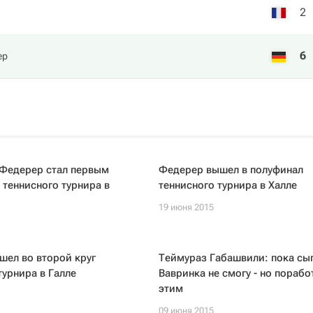
2
6
ер
Федерер стал первым
Федерер вышел в полуфинал
теннисного турнира в
теннисного турнира в Халле
19 июня 2015
шел во второй круг
Теймураз Габашвили: пока сыг
турнира в Галле
Вавринка не смогу - но порабо
этим
09 июня 2015