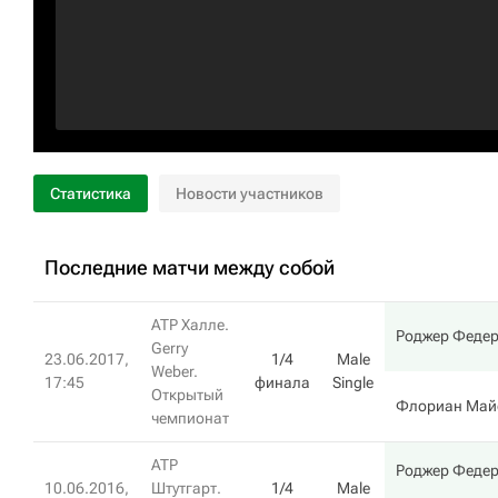
Статистика
Новости участников
Последние матчи между собой
ATP Халле.
Роджер Феде
Gerry
23.06.2017,
1/4
Male
Weber.
17:45
финала
Single
Открытый
Флориан Май
чемпионат
ATP
Роджер Феде
10.06.2016,
Штутгарт.
1/4
Male