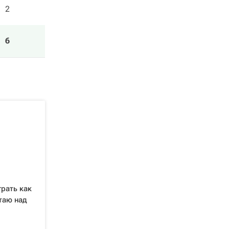
2
6
рать как
таю над