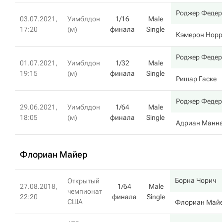
Роджер Федер
03.07.2021,
Уимблдон
1/16
Male
17:20
(м)
финала
Single
Кэмерон Нор
Роджер Федер
01.07.2021,
Уимблдон
1/32
Male
19:15
(м)
финала
Single
Ришар Гаске
Роджер Федер
29.06.2021,
Уимблдон
1/64
Male
18:05
(м)
финала
Single
Адриан Манн
Флориан Майер
Борна Чорич
Открытый
27.08.2018,
1/64
Male
чемпионат
22:20
финала
Single
США
Флориан Май