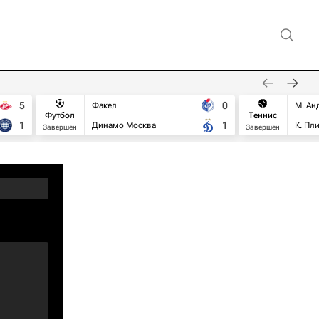
5
0
Факел
М. Ан
Футбол
Теннис
1
1
Динамо Москва
К. Пл
Завершен
Завершен