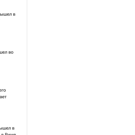
ышел в
"
шел во
его
ает
ышел в
 в Риме