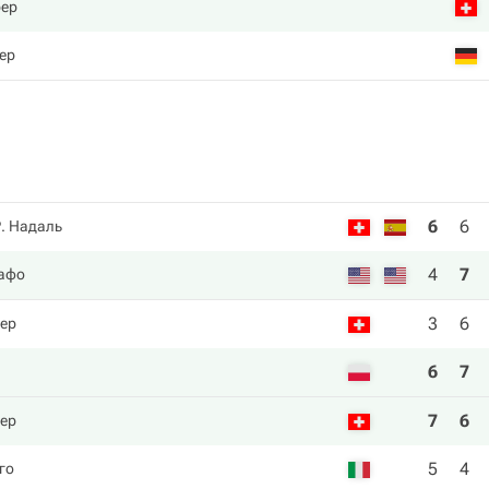
рер
ер
6
6
Р. Надаль
4
7
иафо
3
6
ер
6
7
7
6
ер
5
4
го