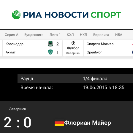
Серия А
Бундеслига
Лига 1
КХЛ
НХЛ
Евролига
НБА
2
Краснодар
Спартак Москва
Футбол
1
Ахмат
Оренбург
Завершен
Раунд:
1/4 финала
Время начала:
19.06.2015 в 18:35
Завершен
2
:
0
Флориан Майер