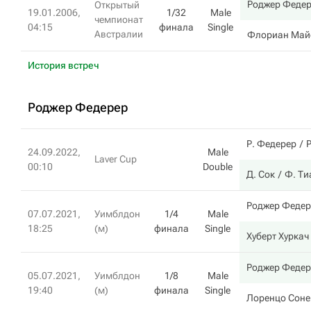
Роджер Феде
Открытый
19.01.2006,
1/32
Male
чемпионат
04:15
финала
Single
Австралии
Флориан Май
История встреч
Роджер Федерер
Р. Федерер
24.09.2022,
Male
Laver Cup
00:10
Double
Д. Сок
Ф. Т
Роджер Федер
07.07.2021,
Уимблдон
1/4
Male
18:25
(м)
финала
Single
Хуберт Хуркач
Роджер Федер
05.07.2021,
Уимблдон
1/8
Male
19:40
(м)
финала
Single
Лоренцо Соне