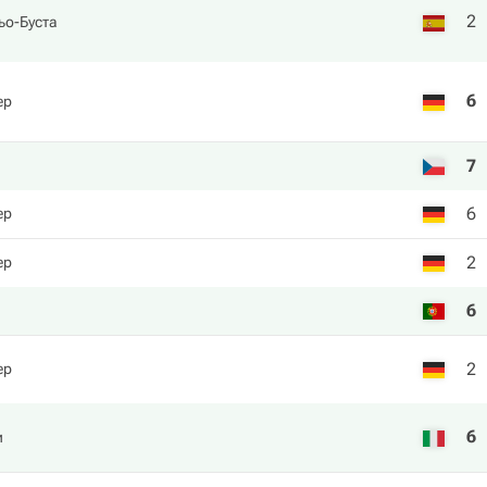
2
ьо-Буста
6
ер
7
6
ер
2
ер
6
2
ер
6
и