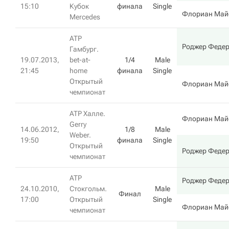
15:10
Кубок
финала
Single
Флориан Май
Mercedes
ATP
Роджер Феде
Гамбург.
19.07.2013,
bet-at-
1/4
Male
21:45
home
финала
Single
Открытый
Флориан Май
чемпионат
ATP Халле.
Флориан Май
Gerry
14.06.2012,
1/8
Male
Weber.
19:50
финала
Single
Открытый
Роджер Феде
чемпионат
ATP
Роджер Феде
24.10.2010,
Стокгольм.
Male
Финал
17:00
Открытый
Single
Флориан Май
чемпионат