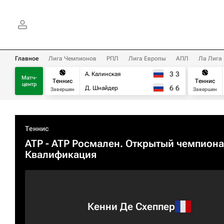
Главное
Лига Чемпионов
РПЛ
Лига Европы
АПЛ
Ла Лига
3
3
А. Калинская
Матч-
Теннис
Теннис
центр
6
6
Д. Шнайдер
Завершен
Завершен
Теннис
ATP
- ATP Росмален. Открытый чемпиона
Квалификация
Кенни Де Схеппер