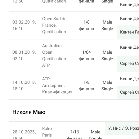
12:50
Qualification
финала
Single
Кенни Де
Кенни Де
Open Sud de
03.02.2019,
1/8
Male
France,
16:10
финала
Single
Qualification
Кентен Г
Australian
Кенни Де
08.01.2019,
Open,
1/64
Male
02:10
Qualification
финала
Single
Сергей С
ATP
Кенни Де
ATP
14.10.2018,
1/8
Male
Антверпен.
18:10
финала
Single
Квалификация
Сергей С
Николя Маю
У. Нис
Э. Рож
Rolex
28.10.2025,
1/16
Male
Paris
18:50
финала
Double