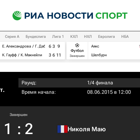
Серия А
Бундеслига
Лига 1
КХЛ
НХЛ
Евролига
НБА
6
3
9
Е. Александрова
Г. Дабровски
Аякс
Футбол
3
6
11
К. Гауфф
К. Макнейли
Шелбурн
Завершен
Раунд:
1/4 финала
т.
Время начала:
08.06.2015 в 12:00
Завершен
1
:
2
Николя Маю