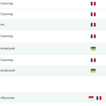
 Схеппер
 Схеппер
али
 Схеппер
таховский
 Схеппер
таховский
е-Васслен