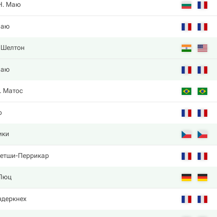
Н. Маю
Маю
. Шелтон
Маю
. Матос
ю
ики
петши-Перрикар
 Пюц
ндеркнех