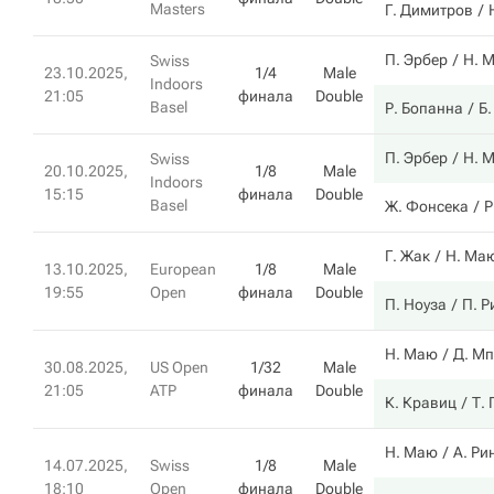
Masters
Г. Димитров
П. Эрбер
Н. 
Swiss
23.10.2025,
1/4
Male
Indoors
21:05
финала
Double
Basel
Р. Бопанна
Б
П. Эрбер
Н. 
Swiss
20.10.2025,
1/8
Male
Indoors
15:15
финала
Double
Basel
Ж. Фонсека
Р
Г. Жак
Н. Ма
13.10.2025,
European
1/8
Male
19:55
Open
финала
Double
П. Ноуза
П. Р
Н. Маю
Д. М
30.08.2025,
US Open
1/32
Male
21:05
ATP
финала
Double
К. Кравиц
Т.
Н. Маю
А. Ри
14.07.2025,
Swiss
1/8
Male
18:10
Open
финала
Double