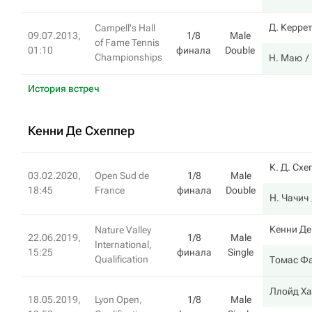
Д. Керре
Campell's Hall
09.07.2013,
1/8
Male
of Fame Tennis
01:10
финала
Double
Championships
Н. Маю
История встреч
Кенни Де Схеппер
К. Д. Схе
03.02.2020,
Open Sud de
1/8
Male
18:45
France
финала
Double
Н. Чачич
Кенни Де
Nature Valley
22.06.2019,
1/8
Male
International,
15:25
финала
Single
Qualification
Томас Ф
Ллойд Х
18.05.2019,
Lyon Open,
1/8
Male