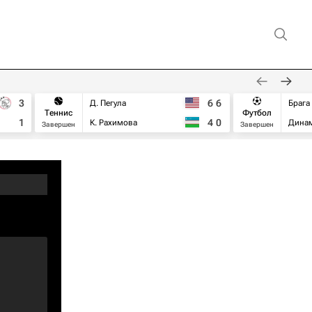
3
6
6
Д. Пегула
Брага
Теннис
Футбол
1
4
0
К. Рахимова
Дина
Завершен
Завершен