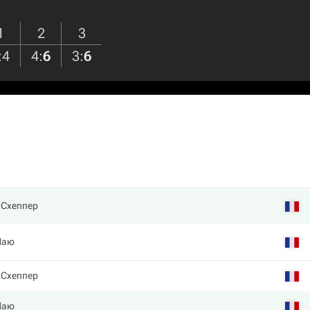
1
2
3
:
4
4
:
6
3
:
6
 Схеппер
Маю
 Схеппер
Маю