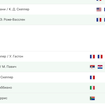
тани
К. Д. Схеппер
Э. Роже-Васслен
ппер
У. Гастон
М. Павич
 Схеппер
аббиано
аррис