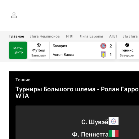
Главное
Лига Чемпионов
РПЛ
Лига Европы
АПЛ
Ла Лига
2
Бавария
Матч-
Футбол
Теннис
центр
1
Астон Вилла
Завершен
Завершен
Теннис
Турниры Большого шлема
- Ролан Гарро
WTA
С. Шувэй
Ф. Пеннетта