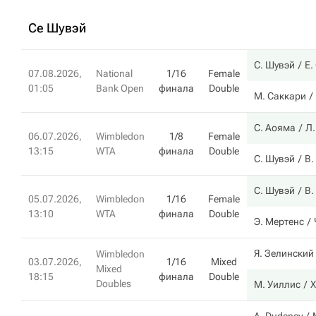
Се Шувэй
С. Шувэй
Е.
07.08.2026,
National
1/16
Female
01:05
Bank Open
финала
Double
М. Саккари
С. Аояма
Л.
06.07.2026,
Wimbledon
1/8
Female
13:15
WTA
финала
Double
С. Шувэй
В.
С. Шувэй
В.
05.07.2026,
Wimbledon
1/16
Female
13:10
WTA
финала
Double
Э. Мертенс
Я. Зелинский
Wimbledon
03.07.2026,
1/16
Mixed
Mixed
18:15
финала
Double
Doubles
М. Уиллис
Х