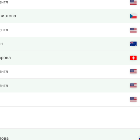
енгл
виртова
енгл
он
арова
енгл
енгл
пова