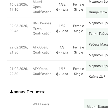
Мэдисон Бр
Miami
16.03.2026,
1/32
Female
Open,
17:10
финала
Single
Qualification
Линда Фрух
Мэдисон Бр
BNP Paribas
02.03.2026,
1/32
Female
Open,
00:45
финала
Single
Qualification
Талия Гибс
Ребека Мас
22.02.2026,
ATX Open,
1/8
Female
21:30
Qualification
финала
Single
Мэдисон Бр
Мэдисон Бр
21.02.2026,
ATX Open,
1/16
Female
22:30
Qualification
финала
Single
Кайла Дэй
Флавия Пеннетта
WTA Finals
Мария Шара