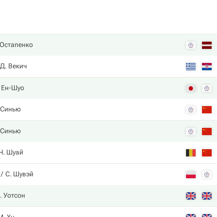
 Остапенко
Д. Векич
 Ен-Шуо
 Синью
 Синью
Ч. Шуай
С. Шувэй
. Уотсон