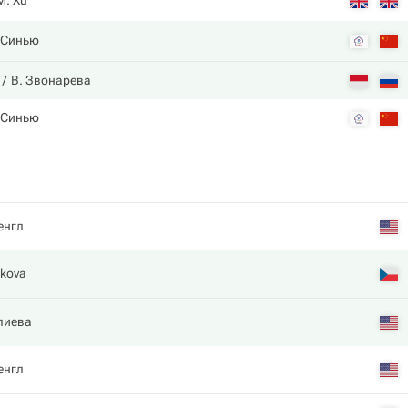
M. Xu
 Синью
В. Звонарева
 Синью
енгл
lkova
лиева
енгл