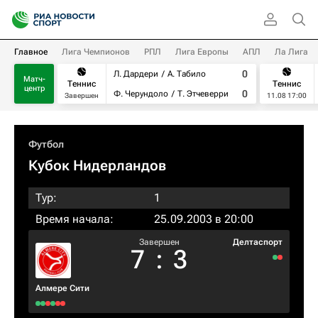
Главное
Лига Чемпионов
РПЛ
Лига Европы
АПЛ
Ла Лига
0
Л. Дардери
А. Табило
Матч-
Теннис
Теннис
центр
0
Ф. Черундоло
Т. Этчеверри
Завершен
11.08 17:00
Футбол
Кубок Нидерландов
Тур:
1
Время начала:
25.09.2003 в 20:00
Завершен
Делтаспорт
7
:
3
Алмере Сити