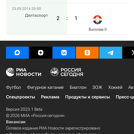
23.09.2014 20:00
Делтаспорт
2
:
1
Виллем II
Футбол
Фигурное катание
Биатлон
ЗОЖ
Хоккей
Ав
Спецпроекты
Реклама
Продукты и сервисы
Пресс-ц
Версия 2023.1 Beta
© 2026 МИА «Россия сегодня»
Вакансии
Сетевое издание РИА Новости зарегистрировано