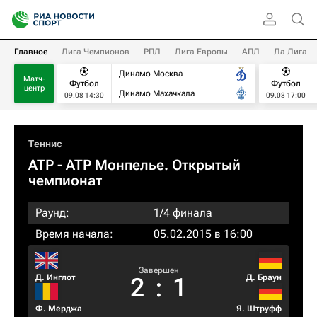
Главное
Лига Чемпионов
РПЛ
Лига Европы
АПЛ
Ла Лига
Динамо Москва
Матч-
Футбол
Футбол
центр
Динамо Махачкала
09.08 14:30
09.08 17:00
Теннис
ATP
- ATP Монпелье. Открытый
чемпионат
Раунд:
1/4 финала
Время начала:
05.02.2015 в 16:00
Завершен
Д. Инглот
Д. Браун
2
:
1
Ф. Мерджа
Я. Штруфф