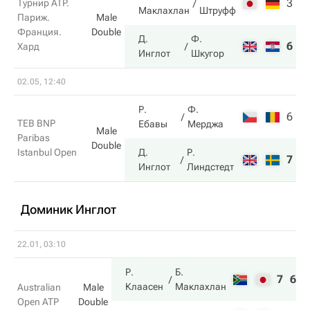
3
4
Турнир ATP.
Маклахлан
Штруфф
Париж.
Male
Франция.
Double
Д.
Ф.
6
6
Хард
Инглот
Шкугор
02.05, 12:40
Р.
Ф.
6
1
TEB BNP
Ебавы
Мерджа
Male
Paribas
Double
Istanbul Open
Д.
Р.
7
6
Инглот
Линдстедт
Доминик Инглот
22.01, 03:10
Р.
Б.
7
6
Клаасен
Маклахлан
Australian
Male
Open ATP
Double