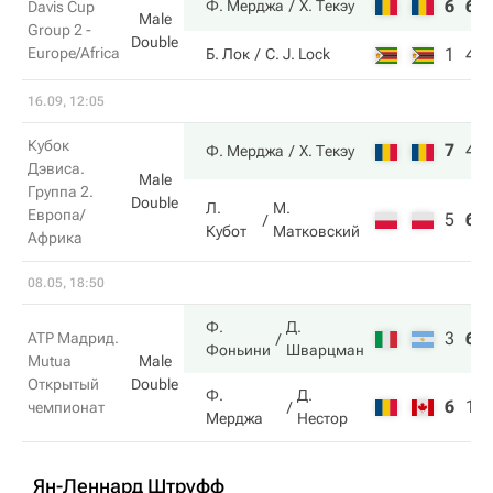
6
6
Ф. Мерджа
Х. Текэу
Davis Cup
Male
Group 2 -
Double
Europe/Africa
1
4
Б. Лок
C. J. Lock
16.09, 12:05
Кубок
7
4
Ф. Мерджа
Х. Текэу
Дэвиса.
Male
Группа 2.
Double
Л.
М.
Европа/
5
6
Кубот
Матковский
Африка
08.05, 18:50
Ф.
Д.
3
6
ATP Мадрид.
Фоньини
Шварцман
Mutua
Male
Открытый
Double
Ф.
Д.
6
1
чемпионат
Мерджа
Нестор
Ян-Леннард Штруфф