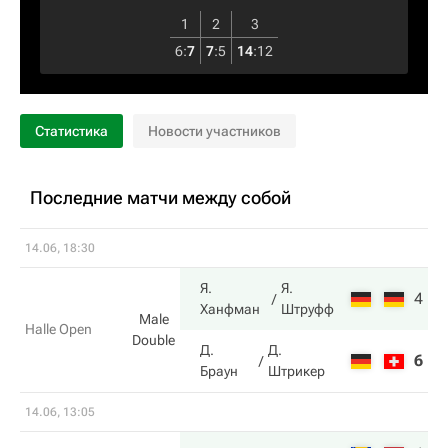
1
2
3
6
:
7
7
:
5
14
:
12
Статистика
Новости участников
Последние матчи между собой
14.06, 18:30
Я.
Я.
4
6
Ханфман
Штруфф
Male
Halle Open
Double
Д.
Д.
6
3
Браун
Штрикер
14.06, 13:05