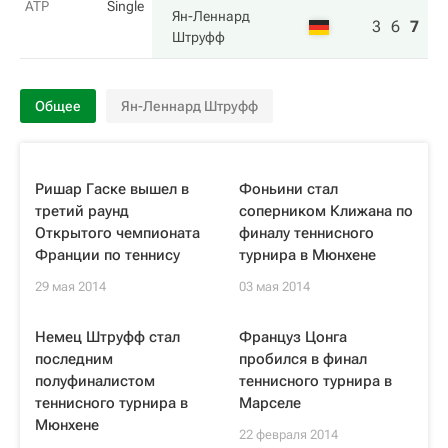
ATP
Single
Ян-Леннард
3
6
7
7
Штруфф
Общее
Ян-Леннард Штруфф
Ришар Гаске вышел в
Фоньини стал
третий раунд
соперником Клижана по
Открытого чемпионата
финалу теннисного
Франции по теннису
турнира в Мюнхене
29 мая 2014
03 мая 2014
Немец Штруфф стал
Француз Цонга
последним
пробился в финал
полуфиналистом
теннисного турнира в
теннисного турнира в
Марселе
Мюнхене
22 февраля 2014