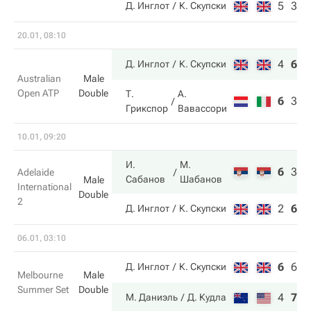
5
3
Д. Инглот
К. Скупски
20.01, 08:10
4
6
6
Д. Инглот
К. Скупски
Australian
Male
Open ATP
Double
Т.
А.
6
3
4
Грикспор
Вавассори
10.01, 09:20
И.
М.
6
3
1
Adelaide
Сабанов
Шабанов
Male
International
Double
2
2
6
7
Д. Инглот
К. Скупски
06.01, 03:10
6
6
4
Д. Инглот
К. Скупски
Melbourne
Male
Summer Set
Double
4
7
1
М. Даниэль
Д. Кудла