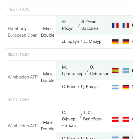
16.07, 13:10
Ф.
Э. Роже-
6
Ребул
Васслен
Hamburg
Male
European Open
Double
4
Д. Браун
Д. Мазур
08.07, 13:00
М.
О.
6
Гранольерс
Себальос
Male
Wimbledon ATP
Double
3
С. Баэс
Д. Браун
07.07, 15:05
С.
Т. С.
4
Офнер
Вейсборн
Male
- отказ
Wimbledon ATP
Double
3
С. Баэс
Д. Браун