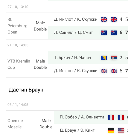
27.10, 13:10
4
5
Д. Инглот
К. Скупски
St.
Male
Petersburg
Double
Open
6
7
Л. Сэвилл
Д. Смит
21.10, 14:05
7
5
1
Т. Бркич
Н. Чачич
VTB Kremlin
Male
Cup
Double
6
7
8
Д. Инглот
К. Скупски
Дастин Браун
05.11, 14:05
6
П. Эрбер
А. Оливетти
Open de
Male
Moselle
Double
3
Д. Браун
Э. Кинг