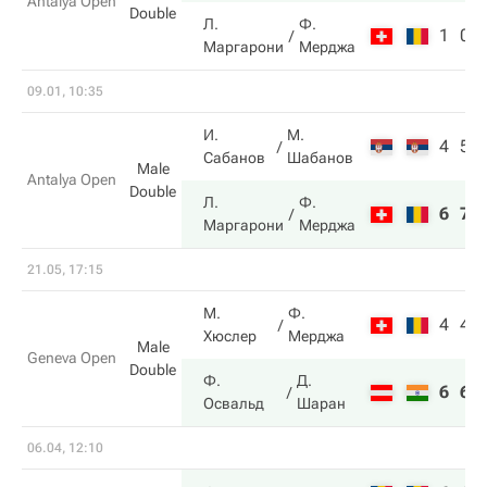
Antalya Open
Double
Л.
Ф.
1
0
Маргарони
Мерджа
09.01, 10:35
И.
М.
4
5
Сабанов
Шабанов
Male
Antalya Open
Double
Л.
Ф.
6
7
Маргарони
Мерджа
21.05, 17:15
М.
Ф.
4
4
Хюслер
Мерджа
Male
Geneva Open
Double
Ф.
Д.
6
6
Освальд
Шаран
06.04, 12:10