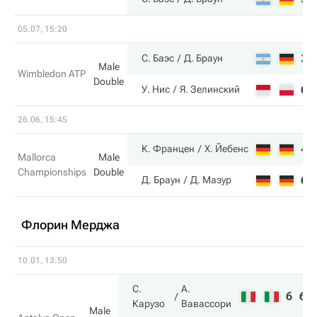
05.07, 15:20
3
С. Баэс
Д. Браун
Male
Wimbledon ATP
Double
6
У. Нис
Я. Зелинский
26.06, 15:45
4
К. Францен
Х. Йебенс
Mallorca
Male
Championships
Double
6
Д. Браун
Д. Мазур
Флорин Мерджа
10.01, 13:50
С.
А.
6
6
Карузо
Вавассори
Male