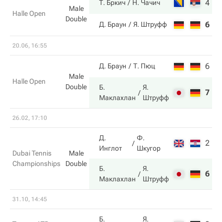
4
6
Т. Бркич
Н. Чачич
Male
Halle Open
Double
6
4
Д. Браун
Я. Штруфф
20.06, 16:55
6
1
Д. Браун
Т. Пюц
Male
Halle Open
Double
Б.
Я.
7
6
Маклахлан
Штруфф
26.02, 17:10
Д.
Ф.
2
2
Инглот
Шкугор
Dubai Tennis
Male
Championships
Double
Б.
Я.
6
6
Маклахлан
Штруфф
31.10, 14:45
Б.
Я.