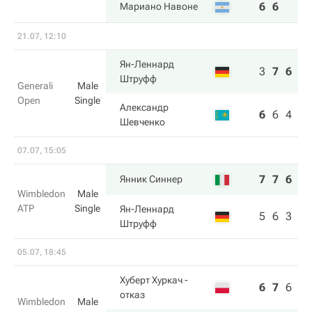
6
6
Мариано Навоне
21.07, 12:10
Ян-Леннард
3
7
6
Штруфф
Generali
Male
Open
Single
Александр
6
6
4
Шевченко
07.07, 15:05
7
7
6
Янник Синнер
Wimbledon
Male
ATP
Single
Ян-Леннард
5
6
3
Штруфф
05.07, 18:45
Хуберт Хуркач
-
6
7
6
5
отказ
Wimbledon
Male