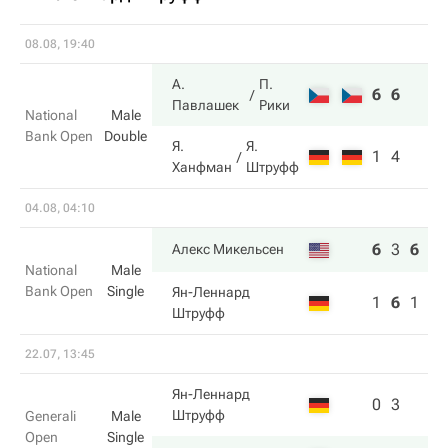
08.08, 19:40
А.
П.
6
6
Павлашек
Рики
National
Male
Bank Open
Double
Я.
Я.
1
4
Ханфман
Штруфф
04.08, 04:10
6
3
6
Алекс Микельсен
National
Male
Bank Open
Single
Ян-Леннард
1
6
1
Штруфф
22.07, 13:45
Ян-Леннард
0
3
Штруфф
Generali
Male
Open
Single