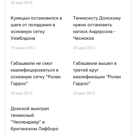
02 мая 2014
Куницын остановился в
Теннисисту Донскому
шаге от попадания в
нужно остановить
основную сетку
натиск Андерсона -
Уимблдона
Чесноков
19 июня 2013
28 мая 2013
Габашвили не смог
Габашвили вышел в
квалифицироваться в
третий круг
основную сетку "Ролан
квалификации "Ролан
Гаррос"
Гаррос"
24 мая 2013
23 мая 2013
Донской выиграл
теннисный
"Челленджер" в
британском Лафборо