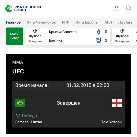
Главное
Лига Чемпионов
РПЛ
Лига Европы
АПЛ
Ла Лига
0
Крылья Советов
Матч-
Футбол
Футбол
центр
2
Балтика
Завершен
Завершен
MMA
UFC
Время начала:
01.02.2015 в 02:00
Завершен
Рафаэль Натал
Том Уотсон