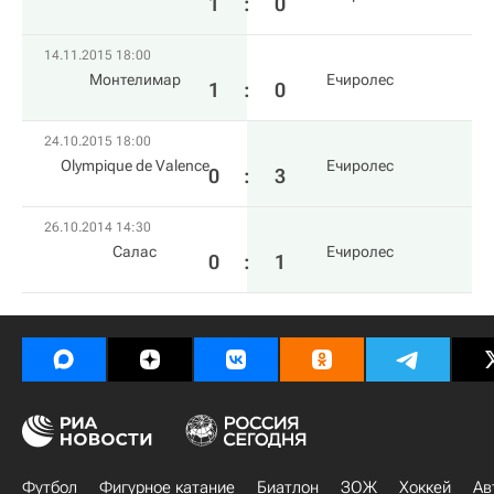
1
:
0
14.11.2015 18:00
Монтелимар
Ечиролес
1
:
0
24.10.2015 18:00
Olympique de Valence
Ечиролес
0
:
3
26.10.2014 14:30
Салас
Ечиролес
0
:
1
Футбол
Фигурное катание
Биатлон
ЗОЖ
Хоккей
Ав