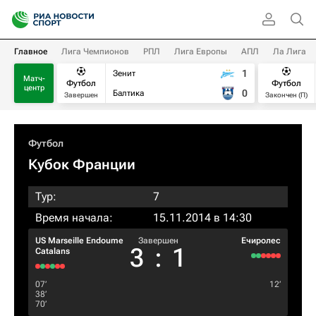
Главное
Лига Чемпионов
РПЛ
Лига Европы
АПЛ
Ла Лига
1
Зенит
Матч-
Футбол
Футбол
центр
0
Балтика
Завершен
Закончен (П)
Футбол
Кубок Франции
Тур:
7
Время начала:
15.11.2014 в 14:30
US Marseille Endoume
Завершен
Ечиролес
3
:
1
Catalans
07‎’‎
12‎’‎
38‎’‎
70‎’‎