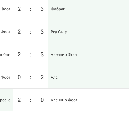
2
:
3
 Фоот
Фабрег
2
:
3
 Фоот
Ред Стар
2
:
3
тобан
Авеннир Фоот
0
:
2
 Фоот
Алс
2
:
0
резье
Авеннир Фоот