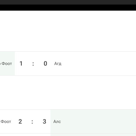
1
:
0
р Фоот
Агд
2
:
3
 Фоот
Алс