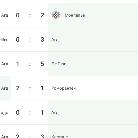
0
:
2
Агд
Монпелье
0
:
3
ettes
Агд
1
:
5
Агд
Ле Пюи
2
:
1
Агд
Роморантен
0
:
1
тадо
Агд
2
:
3
Агд
Кастане