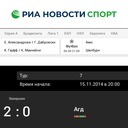
Серия А
Бундеслига
Лига 1
КХЛ
НХЛ
Евролига
НБА
Е. Александрова
Г. Дабровски
Аякс
Футбол
К. Гауфф
К. Макнейли
Шелбурн
06.08 21:00
Тур:
7
Время начала:
15.11.2014 в 20:00
Завершен
2
:
0
Агд