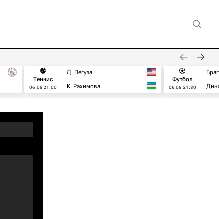
Д. Пегула
Браг
Теннис
Футбол
К. Рахимова
Дин
06.08 21:00
06.08 21:30