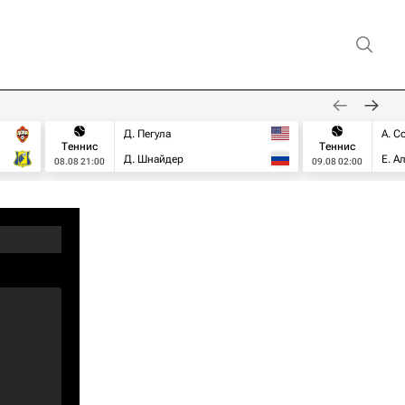
Д. Пегула
А. С
Теннис
Теннис
Д. Шнайдер
Е. А
08.08 21:00
09.08 02:00