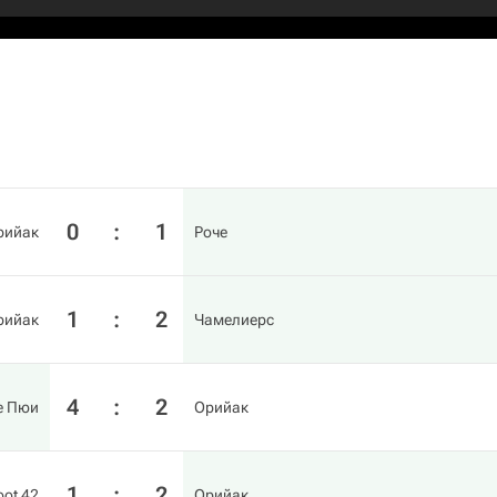
0
:
1
рийак
Роче
1
:
2
рийак
Чамелиерс
4
:
2
е Пюи
Орийак
1
:
2
oot 42
Орийак