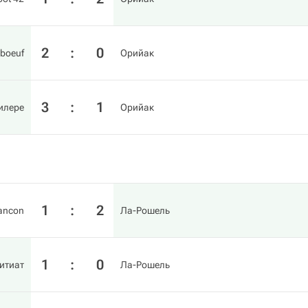
2
:
0
mboeuf
Орийак
3
:
1
илере
Орийак
1
:
2
Rancon
Ла-Рошель
1
:
0
итиат
Ла-Рошель