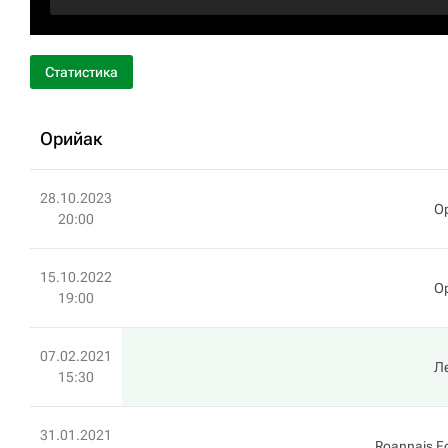
Статистика
Орийак
28.10.2023
О
20:00
15.10.2022
О
19:00
07.02.2021
Л
15:30
31.01.2021
Roannais F