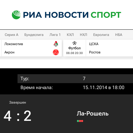
Серия А
Бундеслига
Лига 1
КХЛ
НХЛ
Евролига
НБА
Локомотив
ЦСКА
Футбол
Акрон
Ростов
08.08 20:30
Тур:
7
Время начала:
15.11.2014 в 18:00
Завершен
4
:
2
Ла-Рошель