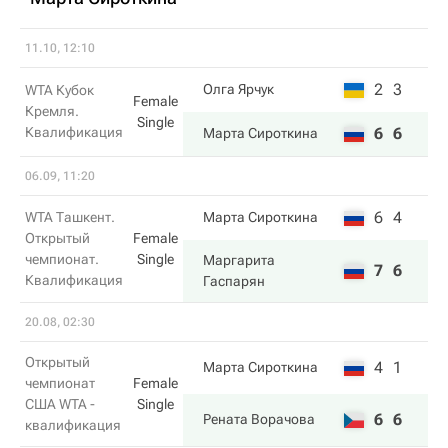
11.10, 12:10
2
3
Олга Ярчук
WTA Кубок
Female
Кремля.
Single
Квалификация
6
6
Марта Сироткина
06.09, 11:20
6
4
WTA Ташкент.
Марта Сироткина
Открытый
Female
чемпионат.
Single
Маргарита
7
6
Квалификация
Гаспарян
20.08, 02:30
Открытый
4
1
Марта Сироткина
чемпионат
Female
США WTA -
Single
6
6
Рената Ворачова
квалификация