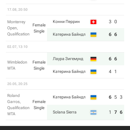
17.08, 20:50
3
0
Конни Перрин
Monterrey
Female
Open,
Single
Qualification
6
6
Катерина Байндл
02.07, 13:10
6
6
Лаура Зигемунд
Wimbledon
Female
WTA
Single
4
1
Катерина Байндл
20.05, 20:25
Roland
6
5
3
Катерина Байндл
Garros,
Female
Qualification
Single
1
7
6
Solana Sierra
WTA