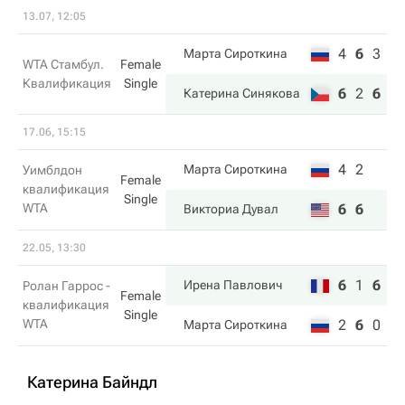
13.07, 12:05
4
6
3
Марта Сироткина
WTA Стамбул.
Female
Квалификация
Single
6
2
6
Катерина Синякова
17.06, 15:15
4
2
Марта Сироткина
Уимблдон
Female
квалификация
Single
WTA
6
6
Викториа Дувал
22.05, 13:30
6
1
6
Ирена Павлович
Ролан Гаррос -
Female
квалификация
Single
WTA
2
6
0
Марта Сироткина
Катерина Байндл