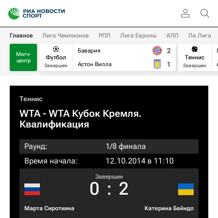
Главное
Лига Чемпионов
РПЛ
Лига Европы
АПЛ
Ла Лига
2
Бавария
Матч-
Футбол
Теннис
центр
1
Астон Вилла
Завершен
Завершен
Теннис
WTA
- WTA Кубок Кремля.
Квалификация
Раунд:
1/8 финала
Время начала:
12.10.2014 в 11:10
Завершен
0
:
2
Марта Сироткина
Катерина Байндл