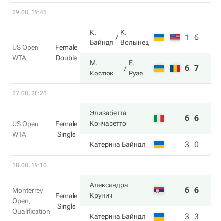
29.08, 19:45
К.
К.
1
6
Байндл
Волынец
US Open
Female
WTA
Double
М.
Е.
6
7
Костюк
Рузе
27.08, 20:25
Элизабетта
6
6
Коччаретто
US Open
Female
WTA
Single
3
0
Катерина Байндл
18.08, 19:10
Александра
6
6
Monterrey
Крунич
Female
Open,
Single
Qualification
3
3
Катерина Байндл