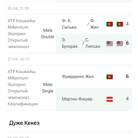
26.04, 21:00
ATP Кашкайш.
Ф. К.
Ф.
4
7
Millennium
Сильва
Жил
Male
Эшторил
Double
Э.
С.
Открытый
6
6
Буторак
Липски
чемпионат
27.04, 16:15
ATP Кашкайш.
6
3
Фредерико Жил
Millennium
Эшторил
Male
Открытый
Single
чемпионат.
4
6
Мартин Фишер
Квалификация
Дуже Кекез