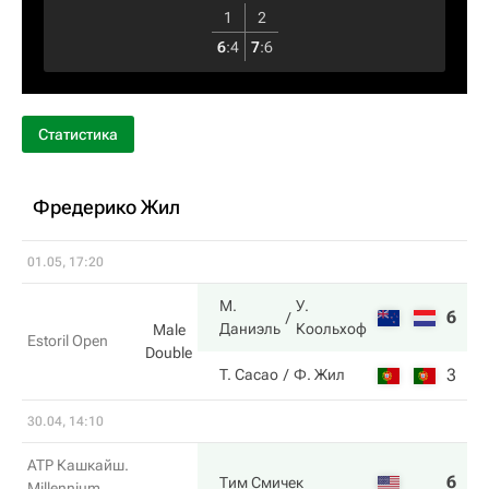
1
2
6
:
4
7
:
6
Статистика
Фредерико Жил
01.05, 17:20
М.
У.
6
3
Даниэль
Коольхоф
Male
Estoril Open
Double
3
6
T. Cacao
Ф. Жил
30.04, 14:10
ATP Кашкайш.
6
6
Тим Смичек
Millennium