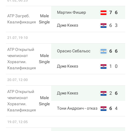
01.02, 00:25
7
6
Мартин Фишер
ATP Загреб.
Male
Квалификация
Single
6
3
Дуже Кекез
21.07, 19:10
ATP Открытый
6
6
Орасио Себальос
чемпионат
Male
Хорватии.
Single
1
0
Дуже Кекез
Квалификация
20.07, 12:00
ATP Открытый
2
6
Дуже Кекез
чемпионат
Male
Хорватии.
Single
6
4
Тони Андроич
- отказ
Квалификация
19.07, 12:05