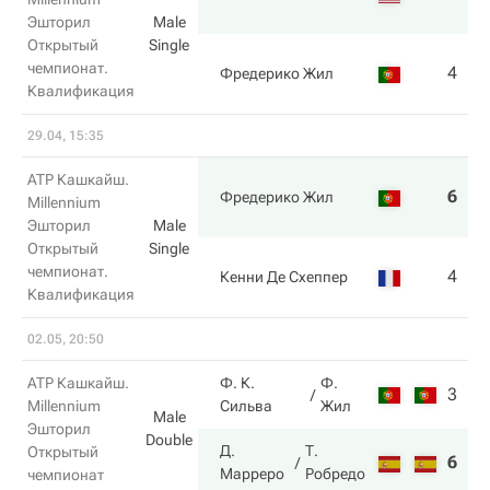
Эшторил
Male
Открытый
Single
чемпионат.
4
2
Фредерико Жил
Квалификация
29.04, 15:35
ATP Кашкайш.
6
1
Фредерико Жил
Millennium
Эшторил
Male
Открытый
Single
чемпионат.
4
6
Кенни Де Схеппер
Квалификация
02.05, 20:50
ATP Кашкайш.
Ф. К.
Ф.
3
3
Millennium
Сильва
Жил
Male
Эшторил
Double
Д.
Т.
Открытый
6
6
Марреро
Робредо
чемпионат