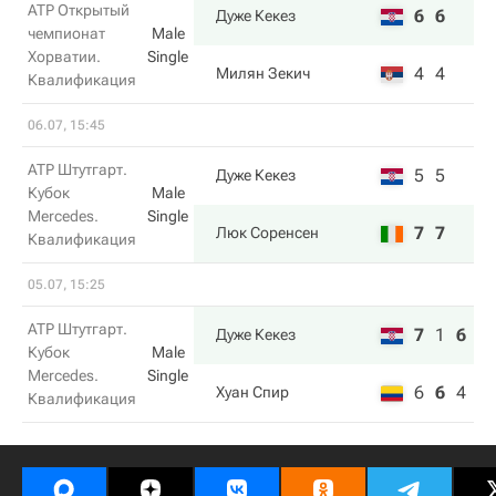
ATP Открытый
6
6
Дуже Кекез
чемпионат
Male
Хорватии.
Single
4
4
Милян Зекич
Квалификация
06.07, 15:45
ATP Штутгарт.
5
5
Дуже Кекез
Кубок
Male
Mercedes.
Single
7
7
Люк Соренсен
Квалификация
05.07, 15:25
ATP Штутгарт.
7
1
6
Дуже Кекез
Кубок
Male
Mercedes.
Single
6
6
4
Хуан Спир
Квалификация