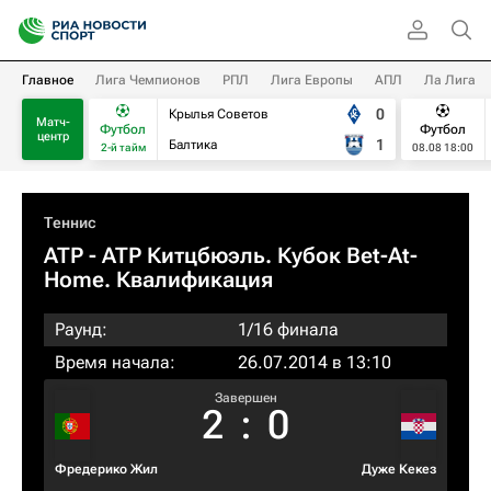
Главное
Лига Чемпионов
РПЛ
Лига Европы
АПЛ
Ла Лига
0
Крылья Советов
Матч-
Футбол
Футбол
центр
1
Балтика
2-й тайм
08.08 18:00
Теннис
ATP
- ATP Китцбюэль. Кубок Bet-At-
Home. Квалификация
Раунд:
1/16 финала
Время начала:
26.07.2014 в 13:10
Завершен
2
:
0
Фредерико Жил
Дуже Кекез