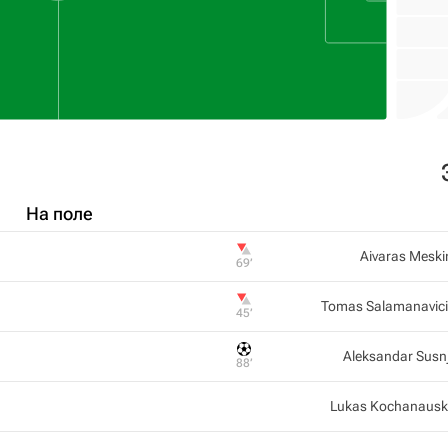
На поле
Aivaras Meski
69‎’‎
Tomas Salamanavic
45‎’‎
Aleksandar Susn
88‎’‎
Lukas Kochanaus