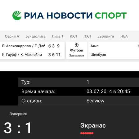
Серия А
Бундеслига
Лига 1
КХЛ
НХЛ
Евролига
НБА
6
3
9
Е. Александрова
Г. Дабровски
Аякс
Футбол
3
6
11
К. Гауфф
К. Макнейли
Шелбурн
Завершен
Тур:
1
Время начала:
03.07.2014 в 20:45
Стадион:
Seaview
Завершен
3
:
1
Экранас