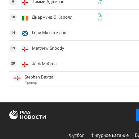
Тимми Адамсон
9
85‎’‎
Диармунд O'Каролл
10
78‎’‎
Гери Маккатчеон
14
Matthew Snoddy
19
Jack McCrea
29
Stephen Baxter
Тренер
Футбол
Фигурное катание
Б