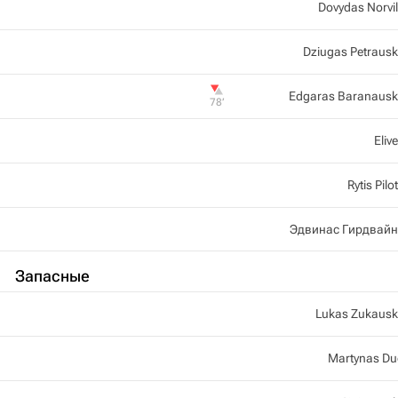
Dovydas Norvi
Dziugas Petraus
Edgaras Baranaus
78‎’‎
Elive
Rytis Pilo
Эдвинас Гирдвайн
Запасные
Lukas Zukaus
Martynas D