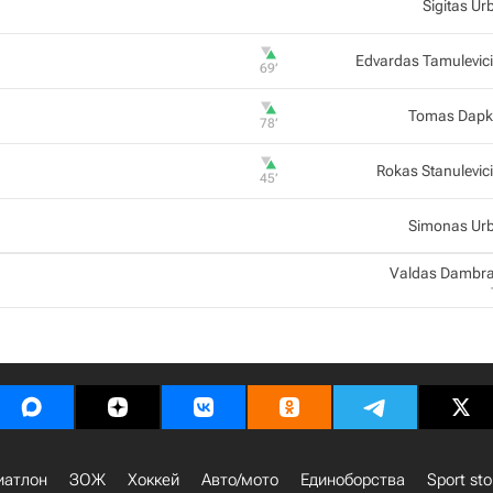
Sigitas Ur
Edvardas Tamulevic
69‎’‎
Tomas Dapk
78‎’‎
Rokas Stanulevic
45‎’‎
Simonas Ur
Valdas Dambr
иатлон
ЗОЖ
Хоккей
Авто/мото
Единоборства
Sport sto