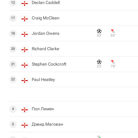
Declan Caddell
12
Craig McClean
17
Jordan Owens
18
43‎’‎
85‎’‎
Richard Clarke
20
Stephen Cockcroft
21
23‎’‎
78‎’‎
Paul Heatley
22
Пол Лимен
4
Дэвид Магован
5