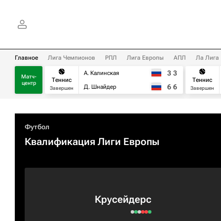
Главное
Лига Чемпионов
РПЛ
Лига Европы
АПЛ
Ла Лига
3
3
А. Калинская
Матч-
Теннис
Теннис
центр
6
6
Д. Шнайдер
Завершен
Завершен
Футбол
Квалификация Лиги Европы
Крусейдерс