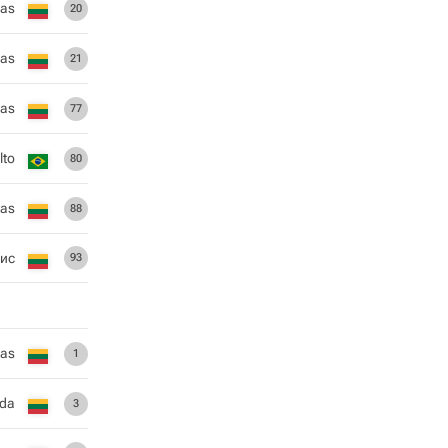
las
20
kas
21
kas
77
lto
80
tas
88
ис
93
kas
1
uda
3