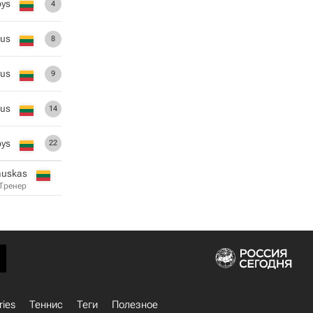
bys
4
ius
8
us
9
ius
14
bys
22
auskas
Тренер
ries
Теннис
Теги
Полезное