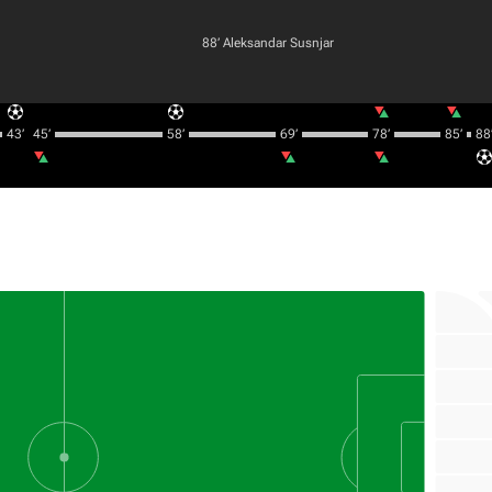
88‎’‎
Aleksandar Susnjar
43‎’‎
45‎’‎
58‎’‎
69‎’‎
78‎’‎
85‎’‎
88‎’