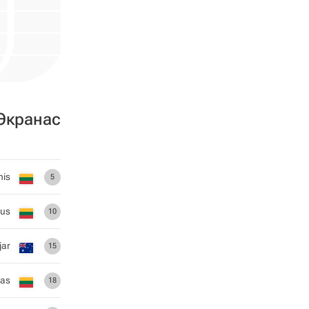
Экранас
nis
5
ius
10
jar
15
kas
18