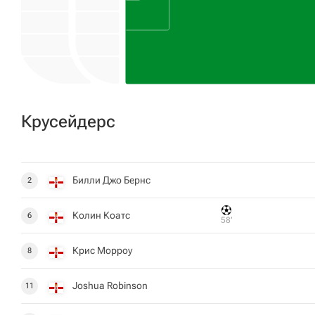
Крусейдерс
Билли Джо Бернс
2
Колин Коатс
6
58‎’‎
Крис Морроу
8
Joshua Robinson
11