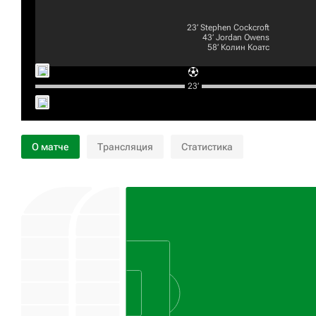
23‎’‎
Stephen Cockcroft
43‎’‎
Jordan Owens
58‎’‎
Колин Коатс
23‎’‎
О матче
Трансляция
Статистика