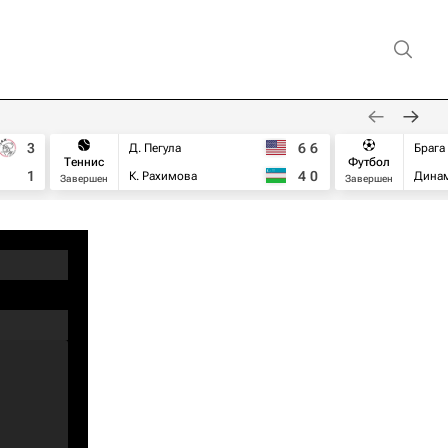
3
6
6
Д. Пегула
Брага
Теннис
Футбол
1
4
0
К. Рахимова
Дина
Завершен
Завершен