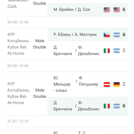
чемпионат
Double
США
6
6
М. Брайан
Д. Сок
04.08, 12:45
6
6
ATP
Р. Ебавы
А. Молтени
Китцбюэль.
Male
Кубок Bet-
Double
Д.
Ф.
2
4
At-Home
Браччали
Дельбонис
03.08, 19:45
Ю.
Ф.
2
0
ATP
Мельцер
Петцшнер
Китцбюэль.
Male
- отказ
Кубок Bet-
Double
At-Home
Д.
Ф.
6
3
Браччали
Дельбонис
31.07, 12:10
Ю.
Т. С.