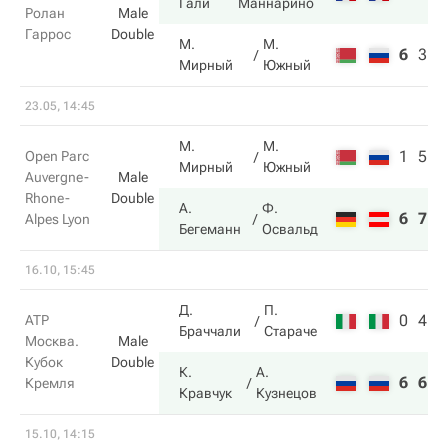
Гали
Маннарино
Ролан
Male
Гаррос
Double
М.
М.
6
3
2
Мирный
Южный
23.05, 14:45
М.
М.
1
5
Open Parc
Мирный
Южный
Auvergne-
Male
Rhone-
Double
А.
Ф.
6
7
Alpes Lyon
Бегеманн
Освальд
16.10, 15:45
Д.
П.
0
4
ATP
Браччали
Стараче
Москва.
Male
Кубок
Double
К.
А.
6
6
Кремля
Кравчук
Кузнецов
15.10, 14:15