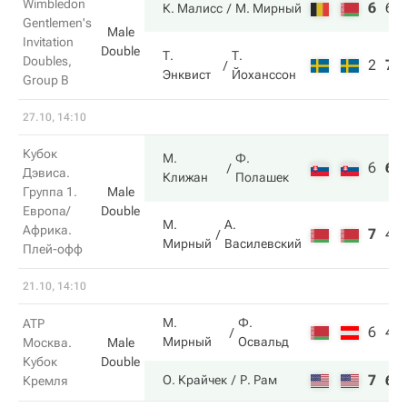
Wimbledon
6
6
К. Малисс
М. Мирный
Gentlemen's
Male
Invitation
Double
Т.
Т.
Doubles,
2
7
Энквист
Йоханссон
Group B
27.10, 14:10
Кубок
М.
Ф.
6
6
Дэвиса.
Клижан
Полашек
Группа 1.
Male
Европа/
Double
М.
А.
Африка.
7
4
Мирный
Василевский
Плей-офф
21.10, 14:10
М.
Ф.
ATP
6
4
Мирный
Освальд
Москва.
Male
Кубок
Double
7
6
О. Крайчек
Р. Рам
Кремля