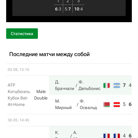
1
2
3
6
:
3
5
:
7
10
:
4
Статистика
Последние матчи между собой
03.08, 13:10
Д.
Ф.
7
4
1
ATP
Браччали
Дельбонис
Китцбюэль.
Male
Кубок Bet-
Double
М.
Ф.
5
6
8
At-Home
Мирный
Освальд
30.05, 14:45
К.
А.
4
6
6