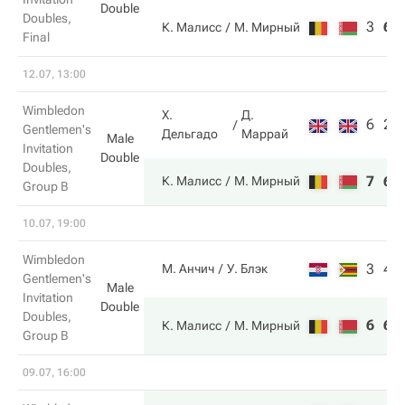
Double
Doubles,
3
6
К. Малисс
М. Мирный
Final
12.07, 13:00
Wimbledon
Х.
Д.
6
2
Gentlemen's
Дельгадо
Маррай
Male
Invitation
Double
Doubles,
7
6
К. Малисс
М. Мирный
Group B
10.07, 19:00
Wimbledon
3
4
М. Анчич
У. Блэк
Gentlemen's
Male
Invitation
Double
Doubles,
6
6
К. Малисс
М. Мирный
Group B
09.07, 16:00