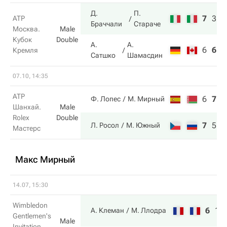
Д.
П.
7
3
1
ATP
Браччали
Стараче
Москва.
Male
Кубок
Double
А.
А.
6
6
5
Кремля
Сатшко
Шамасдин
07.10, 14:35
ATP
6
7
8
Ф. Лопес
М. Мирный
Шанхай.
Male
Rolex
Double
7
5
1
Л. Росол
М. Южный
Мастерс
Макс Мирный
14.07, 15:30
Wimbledon
6
1
А. Клеман
М. Ллодра
Gentlemen's
Male
Invitation