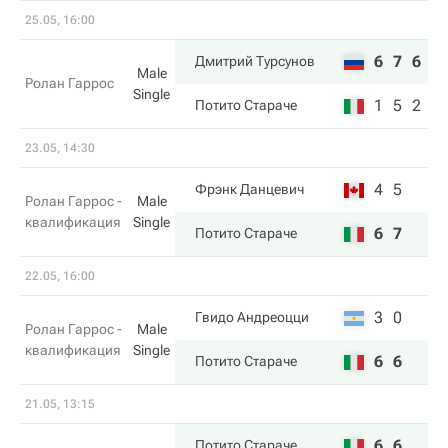
25.05, 16:00
6
7
6
Дмитрий Турсунов
Male
Ролан Гаррос
Single
1
5
2
Потито Стараче
23.05, 14:30
4
5
Фрэнк Данцевич
Ролан Гаррос -
Male
квалификация
Single
6
7
Потито Стараче
22.05, 16:00
3
0
Гвидо Андреоцци
Ролан Гаррос -
Male
квалификация
Single
6
6
Потито Стараче
21.05, 13:15
6
6
Потито Стараче