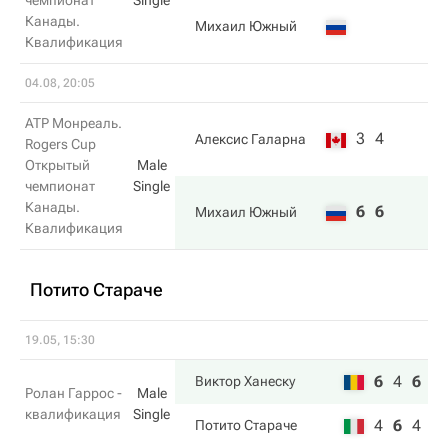
чемпионат
Single
Канады.
Михаил Южный
Квалификация
04.08, 20:05
ATP Монреаль.
3
4
Алексис Галарна
Rogers Cup
Открытый
Male
чемпионат
Single
Канады.
6
6
Михаил Южный
Квалификация
Потито Стараче
19.05, 15:30
6
4
6
Виктор Ханеску
Ролан Гаррос -
Male
квалификация
Single
4
6
4
Потито Стараче