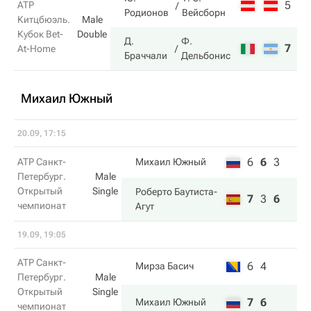
5
3
ATP
Родионов
Вейсборн
Китцбюэль.
Male
Кубок Bet-
Double
Д.
Ф.
7
6
At-Home
Браччали
Дельбонис
Михаил Южный
20.09, 17:15
6
6
3
ATP Санкт-
Михаил Южный
Петербург.
Male
Открытый
Single
Роберто Баутиста-
7
3
6
чемпионат
Агут
19.09, 19:05
ATP Санкт-
6
4
Мирза Басич
Петербург.
Male
Открытый
Single
7
6
Михаил Южный
чемпионат