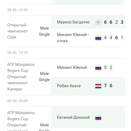
28.08, 23:05
6
6
2
3
Маркос Багдатис
Открытый
Male
чемпионат
Single
Михаил Южный
-
США
4
4
6
1
отказ
08.08, 19:10
ATP Монреаль.
5
2
Михаил Южный
Rogers Cup
Male
Открытый
Single
чемпионат
7
6
Робин Хаасе
Канады
05.08, 20:00
ATP Монреаль.
Евгений Донской
Rogers Cup
Открытый
Male