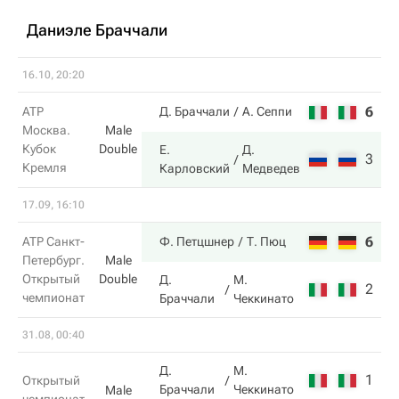
Даниэле Браччали
16.10, 20:20
6
1
ATP
Д. Браччали
А. Сеппи
Москва.
Male
Кубок
Double
Е.
Д.
3
6
Кремля
Карловский
Медведев
17.09, 16:10
6
6
ATP Санкт-
Ф. Петцшнер
Т. Пюц
Петербург.
Male
Открытый
Double
Д.
М.
2
0
чемпионат
Браччали
Чеккинато
31.08, 00:40
Д.
М.
1
1
Открытый
Браччали
Чеккинато
Male