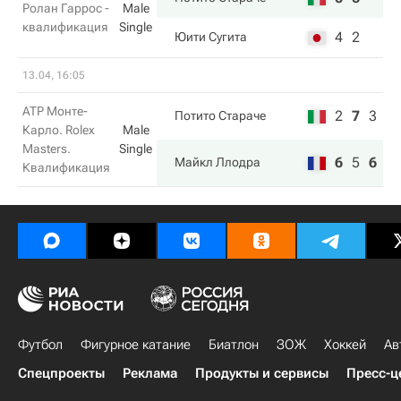
Ролан Гаррос -
Male
квалификация
Single
4
2
Юити Сугита
13.04, 16:05
ATP Монте-
2
7
3
Потито Стараче
Карло. Rolex
Male
Masters.
Single
6
5
6
Майкл Ллодра
Квалификация
Футбол
Фигурное катание
Биатлон
ЗОЖ
Хоккей
Ав
Спецпроекты
Реклама
Продукты и сервисы
Пресс-ц