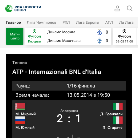
Главное
Лига Чемпионов
РПЛ
Лига Европы
АПЛ
Ла Лига
0
Динамо Москва
Матч-
Футбол
Футбол
центр
0
Динамо Махачкала
Перерыв
09.08 17:00
Теннис
ATP
- Internazionali BNL d'Italia
Раунд:
1/16 финала
Время начала:
13.05.2014 в 19:50
Завершен
М. Мирный
Д. Браччали
2
:
1
М. Южный
П. Стараче