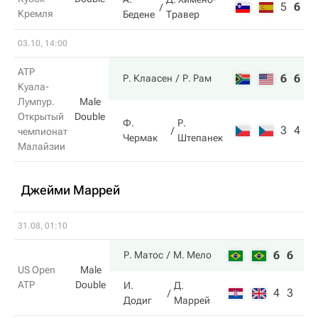
5
6
3
Кремля
Бедене
Травер
03.10, 14:00
ATP
6
6
Р. Клаасен
Р. Рам
Куала-
Лумпур.
Male
Открытый
Double
Ф.
Р.
3
4
чемпионат
Чермак
Штепанек
Малайзии
Джейми Маррей
31.08, 01:10
6
6
Р. Матос
М. Мело
US Open
Male
ATP
Double
И.
Д.
4
3
Додиг
Маррей