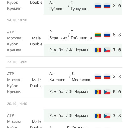
Кубок
Double
А.
Д.
2
6
1
Кремля
Рублев
Турсунов
24.10, 19:20
Р.
Т.
ATP
6
3
Беранкис
Габашвили
Москва.
Male
Кубок
Double
7
6
Р. Албот
Ф. Чермак
Кремля
23.10, 13:05
А.
Д.
ATP
2
3
Карацев
Медведев
Москва.
Male
Кубок
Double
6
6
Р. Албот
Ф. Чермак
Кремля
20.10, 14:40
7
3
1
ATP
Р. Албот
Ф. Чермак
Москва.
Male
Кубок
Double
А.
Д. Химено-