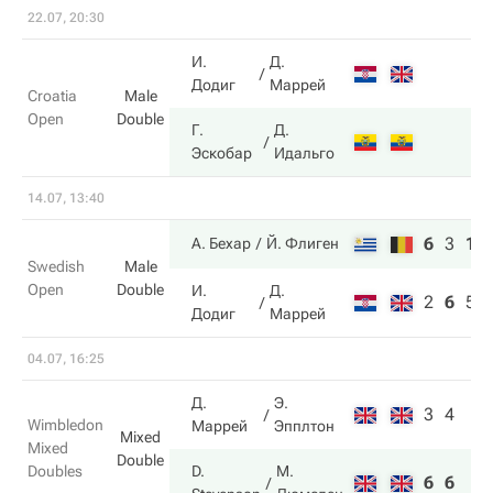
22.07, 20:30
И.
Д.
Додиг
Маррей
Croatia
Male
Open
Double
Г.
Д.
Эскобар
Идальго
14.07, 13:40
6
3
10
А. Бехар
Й. Флиген
Swedish
Male
Open
Double
И.
Д.
2
6
5
Додиг
Маррей
04.07, 16:25
Д.
Э.
3
4
Wimbledon
Маррей
Эпплтон
Mixed
Mixed
Double
Doubles
D.
М.
6
6