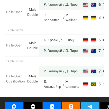
6
7
Р. Галлоуэй
Д. Пирс
Male
Halle Open
Double
J.
M.
3
6
Schnaitter
Wallner
17.06, 12:40
6
6
К. Кравиц
Т. Пюц
Male
Halle Open
Double
7
7
Р. Галлоуэй
Д. Пирс
14.06, 17:20
7
6
Р. Галлоуэй
Д. Пирс
Halle Open,
Male
Qualification
Double
Д.
Ж.
5
2
Альтмайер
Фонсека