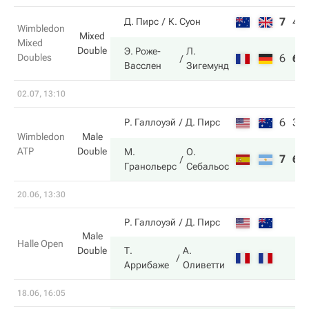
7
4
Д. Пирс
К. Суон
Wimbledon
Mixed
Mixed
Double
Э. Роже-
Л.
Doubles
6
6
Васслен
Зигемунд
02.07, 13:10
6
3
Р. Галлоуэй
Д. Пирс
Wimbledon
Male
ATP
Double
М.
О.
7
6
Гранольерс
Себальос
20.06, 13:30
Р. Галлоуэй
Д. Пирс
Male
Halle Open
Double
Т.
А.
Аррибаже
Оливетти
18.06, 16:05