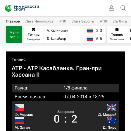
Главное
Лига Чемпионов
РПЛ
Лига Европы
АПЛ
Ла Лига
3
3
А. Калинская
Матч-
Теннис
Теннис
центр
6
6
Д. Шнайдер
Завершен
Завершен
Теннис
ATP
- ATP Касабланка. Гран-при
Хассана II
Раунд:
1/8 финала
Время начала:
07.04.2014 в 18:25
Завершен
Ф. Чермак
Д. Маррей
0
:
2
М. Элгин
Д. Пирс