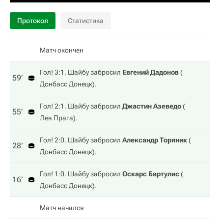
Протокол
Статистика
Матч окончен
Гол! 3:1. Шайбу забросил
Евгений Дадонов
(
59‎’‎
Донбасс Донецк
).
Гол! 2:1. Шайбу забросил
Джастин Азеведо
(
55‎’‎
Лев Прага
).
Гол! 2:0. Шайбу забросил
Александр Торяник
(
28‎’‎
Донбасс Донецк
).
Гол! 1:0. Шайбу забросил
Оскарс Бартулис
(
16‎’‎
Донбасс Донецк
).
Матч начался