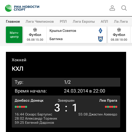
Главное
Лига Чемпионов
РПЛ
Лига Европы
АПЛ
Ла Лига
Крылья Советов
Матч-
Футбол
Футбол
центр
Балтика
08.08 15:30
08.08 18:00
Хоккей
КХЛ
Тур:
1/2
Время начала:
24.03.2014 в 22:00
Донбасс Донецк
Завершен
Лев Прага
3
:
1
16:44
Оскарс Бартулис
55:08
Джастин Азеведо
28:02
Александр Торяник
59:25
Евгений Дадонов