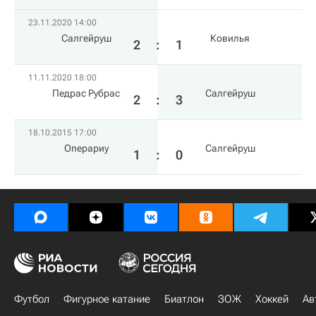
23.11.2020 14:00
Салгейруш
Ковилья
2
:
1
11.11.2020 18:00
Педрас Рубрас
Салгейруш
2
:
3
18.10.2015 17:00
Операриу
Салгейруш
1
:
0
Футбол
Фигурное катание
Биатлон
ЗОЖ
Хоккей
Ав