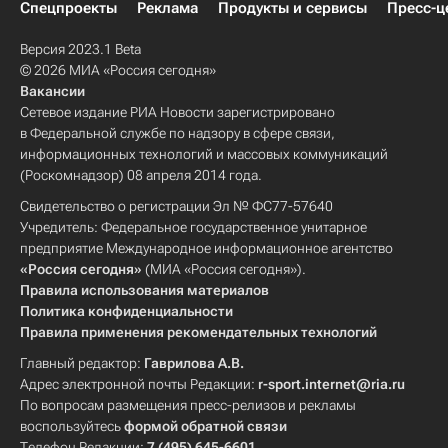
Спецпроекты
Реклама
Продукты и сервисы
Пресс-ц
Версия 2023.1 Beta
© 2026 МИА «Россия сегодня»
Вакансии
Сетевое издание РИА Новости зарегистрировано
в Федеральной службе по надзору в сфере связи,
информационных технологий и массовых коммуникаций
(Роскомнадзор) 08 апреля 2014 года.
Свидетельство о регистрации Эл № ФС77-57640
Учредитель: Федеральное государственное унитарное
предприятие Международное информационное агентство
«Россия сегодня»
(МИА «Россия сегодня»).
Правила использования материалов
Политика конфиденциальности
Правила применения рекомендательных технологий
Главный редактор:
Гаврилова А.В.
Адрес электронной почты Редакции:
r-sport.internet@ria.ru
По вопросам размещения пресс-релизов и рекламы
воспользуйтесь
формой обратной связи
Телефон Редакции:
7 (495) 645-6601