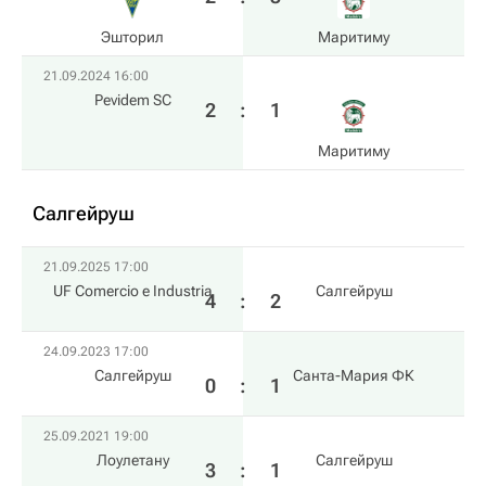
Эшторил
Маритиму
21.09.2024 16:00
Pevidem SC
2
:
1
Маритиму
Салгейруш
21.09.2025 17:00
UF Comercio e Industria
Салгейруш
4
:
2
24.09.2023 17:00
Салгейруш
Санта-Мария ФК
0
:
1
25.09.2021 19:00
Лоулетану
Салгейруш
3
:
1