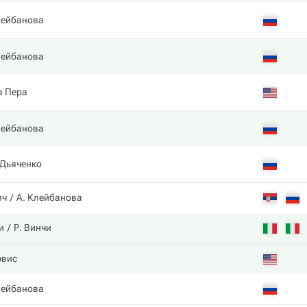
лейбанова
лейбанова
а Пера
лейбанова
 Дьяченко
ич
А. Клейбанова
и
Р. Винчи
эвис
лейбанова