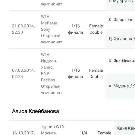
Г. Мугуруса
чемпионат
WTA
К. Флипкенс
Майами.
21.03.2014,
1/16
Female
Sony
22:30
финала
Double
Открытый
Д. Хусарова
чемпионат
WTA
Индиан-
К. Янс-Игнач
Уэллс.
07.03.2014,
1/16
Female
BNP
02:25
финала
Double
Paribas
А. Медина
Открытый
чемпионат
Алиса Клейбанова
Турнир WTA.
Кайя Ка
16.10.2017,
Москва.
1/4
Female