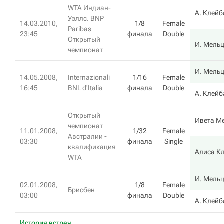
WTA Индиан-
А. Клей
Уэллс. BNP
14.03.2010,
1/8
Female
Paribas
23:45
финала
Double
Открытый
И. Мель
чемпионат
И. Мель
14.05.2008,
Internazionali
1/16
Female
16:45
BNL d'Italia
финала
Double
А. Клей
Открытый
Ивета М
чемпионат
11.01.2008,
1/32
Female
Австралии -
03:30
финала
Single
квалификация
Алиса К
WTA
И. Мель
02.01.2008,
1/8
Female
Брисбен
03:00
финала
Double
А. Клей
История встреч