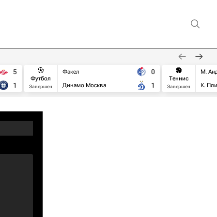
5
0
Факел
М. Ан
Футбол
Теннис
1
1
Динамо Москва
К. Пл
Завершен
Завершен