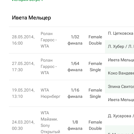
Ивета Мельцер
П. Цетковска
Ролан
28.05.2014,
1/32
Female
Гаррос -
16:00
финала
Double
WTA
Л. Хубер
Л.
Ивета Мельц
Ролан
27.05.2014,
1/64
Female
Гаррос -
17:30
финала
Single
WTA
Коко Вандев
Элина Свито
19.05.2014,
WTA
1/16
Female
13:10
Нюрнберг
финала
Single
Ивета Мельц
WTA
Д. Хусарова
Майами.
24.03.2014,
1/8
Female
Sony
00:30
финала
Double
Открытый