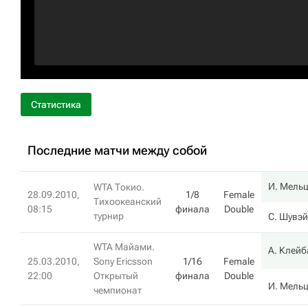
Статистика
Последние матчи между собой
И. Мель
WTA Токио.
28.09.2010,
1/8
Female
Тихоокеанский
08:15
финала
Double
турнир
С. Шувэй
WTA Майами.
А. Клей
25.03.2010,
Sony Ericsson
1/16
Female
22:00
Открытый
финала
Double
И. Мель
чемпионат