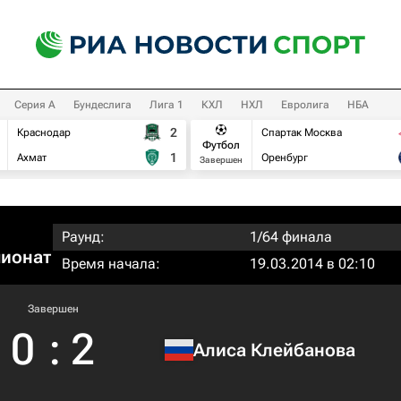
Серия А
Бундеслига
Лига 1
КХЛ
НХЛ
Евролига
НБА
2
Краснодар
Спартак Москва
Футбол
1
Ахмат
Оренбург
Завершен
Раунд:
1/64 финала
пионат
Время начала:
19.03.2014 в 02:10
Завершен
0
:
2
Алиса Клейбанова