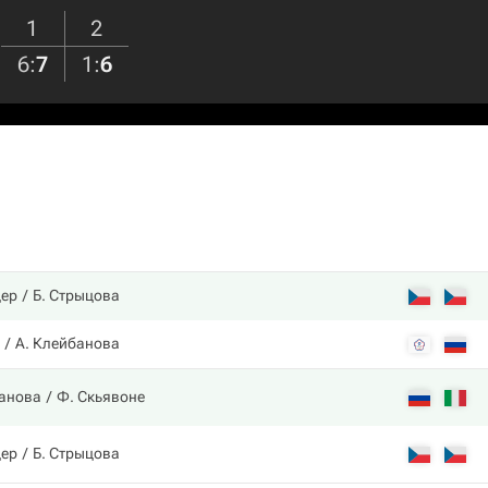
1
2
6
:
7
1
:
6
цер
Б. Стрыцова
А. Клейбанова
банова
Ф. Скьявоне
цер
Б. Стрыцова