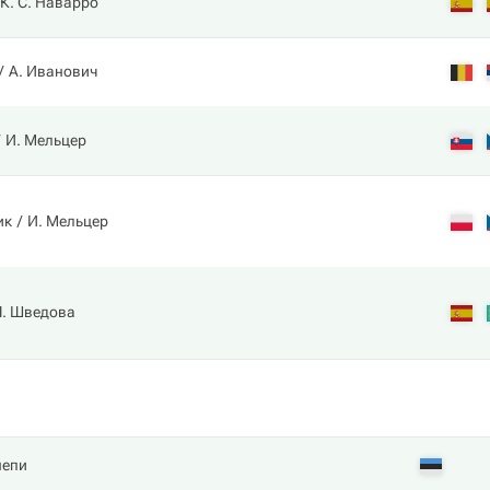
К. С. Наварро
А. Иванович
И. Мельцер
ик
И. Мельцер
Я. Шведова
непи