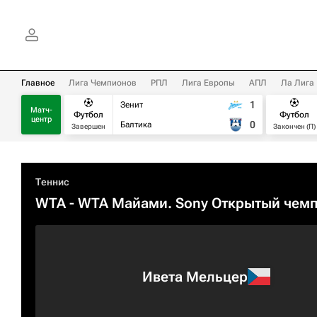
Главное
Лига Чемпионов
РПЛ
Лига Европы
АПЛ
Ла Лига
1
Зенит
Матч-
Футбол
Футбол
центр
0
Балтика
Завершен
Закончен (П)
Теннис
WTA
- WTA Майами. Sony Открытый чем
Ивета Мельцер