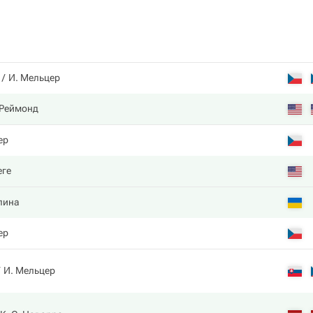
И. Мельцер
 Реймонд
ер
еге
лина
ер
И. Мельцер