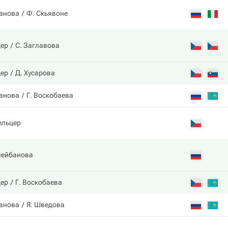
банова
Ф. Скьявоне
цер
С. Заглавова
цер
Д. Хусарова
банова
Г. Воскобаева
ельцер
лейбанова
цер
Г. Воскобаева
банова
Я. Шведова