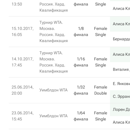
13:50
Россия. Хард.
финала
Single
Алиса К
Квалификация
Турнир WTA.
Алиса К
15.10.2017,
Москва.
1/8
Female
16:05
Россия. Хард.
финала
Single
Бернард
Квалификация
Турнир WTA.
Алиса К
14.10.2017,
Москва.
1/16
Female
17:45
Россия. Хард.
финала
Single
Виталия
Квалификация
Е. Янков
25.06.2014,
1/32
Female
Уимблдон WTA
20:00
финала
Double
С. Эрран
Лорен Д
23.06.2014,
1/64
Female
Уимблдон WTA
15:45
финала
Single
Алиса К