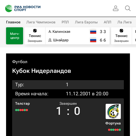
Главное
Лига Чемпионов
РПЛ
Лига Европы
АПЛ
Ла Лига
3
3
А. Калинская
Матч-
Теннис
Теннис
центр
6
6
Д. Шнайдер
Завершен
Завершен
Футбол
Кубок Нидерландов
Тур:
1
Время начала:
11.12.2001 в 20:00
Телстар
Завершен
1
:
0
Фортуна