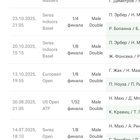
Masters
Г. Димитров
П. Эрбер
Н. 
Swiss
23.10.2025,
1/4
Male
Indoors
21:05
финала
Double
Basel
Р. Бопанна
Б
П. Эрбер
Н. 
Swiss
20.10.2025,
1/8
Male
Indoors
15:15
финала
Double
Basel
Ж. Фонсека
Р
Г. Жак
Н. Ма
13.10.2025,
European
1/8
Male
19:55
Open
финала
Double
П. Ноуза
П. Р
Н. Маю
Д. М
30.08.2025,
US Open
1/32
Male
21:05
ATP
финала
Double
К. Кравиц
Т.
Н. Маю
А. Ри
14.07.2025,
Swiss
1/8
Male
18:10
Open
финала
Double
Г. Эскобар
Д.