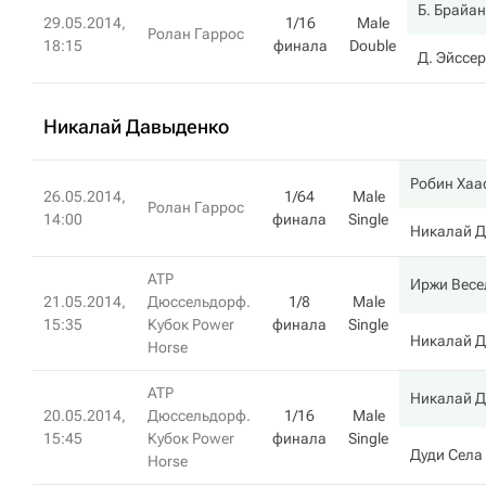
Б. Брайан
29.05.2014,
1/16
Male
Ролан Гаррос
18:15
финала
Double
Д. Эйссе
Никалай Давыденко
Робин Хаа
26.05.2014,
1/64
Male
Ролан Гаррос
14:00
финала
Single
Никалай 
ATP
Иржи Вес
21.05.2014,
Дюссельдорф.
1/8
Male
15:35
Кубок Power
финала
Single
Никалай 
Horse
ATP
Никалай 
20.05.2014,
Дюссельдорф.
1/16
Male
15:45
Кубок Power
финала
Single
Дуди Села
Horse