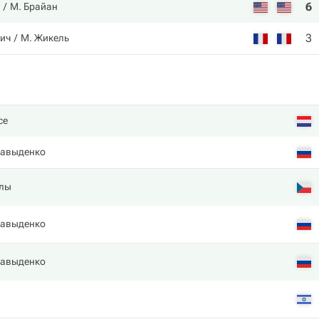
6
М. Брайан
3
рич
М. Жикель
се
Давыденко
елы
Давыденко
Давыденко