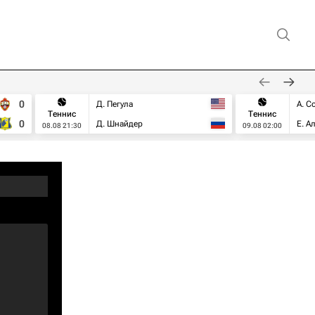
0
Д. Пегула
А. С
Теннис
Теннис
0
Д. Шнайдер
Е. А
08.08 21:30
09.08 02:00