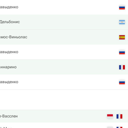
Давыденко
Дельбонис
амос-Виньолас
Давыденко
аннарино
Давыденко
е-Васслен