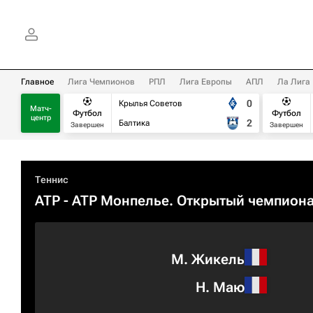
Главное
Лига Чемпионов
РПЛ
Лига Европы
АПЛ
Ла Лига
0
Крылья Советов
Матч-
Футбол
Футбол
центр
2
Балтика
Завершен
Завершен
Теннис
ATP
- ATP Монпелье. Открытый чемпион
М. Жикель
Н. Маю