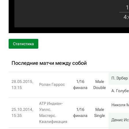
1
4
:
Статистика
Последние матчи между собой
П. Эрбер
28.05.2015,
1/16
Male
Ролан Гаррос
13:15
финала
Double
А. Голуб
ATP Индиан-
Николя 
25.10.2014,
Уэллс.
1/16
Male
15:35
Мастерс.
финала
Single
Денис И
Квалификация