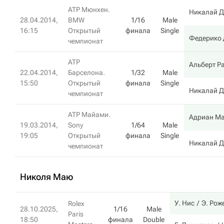
ATP Мюнхен.
Никалай 
28.04.2014,
BMW
1/16
Male
16:15
Открытый
финала
Single
Федерико 
чемпионат
ATP
Альберт Р
22.04.2014,
Барселона.
1/32
Male
15:50
Открытый
финала
Single
Никалай 
чемпионат
ATP Майами.
Адриан М
19.03.2014,
Sony
1/64
Male
19:05
Открытый
финала
Single
Никалай 
чемпионат
Николя Маю
У. Нис
Э. Рож
Rolex
28.10.2025,
1/16
Male
Paris
18:50
финала
Double