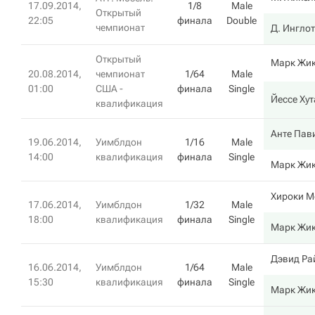
17.09.2014,
1/8
Male
Открытый
22:05
финала
Double
чемпионат
Д. Инглот
Открытый
Марк Жи
20.08.2014,
чемпионат
1/64
Male
01:00
США -
финала
Single
Йессе Хут
квалификация
Анте Пав
19.06.2014,
Уимблдон
1/16
Male
14:00
квалификация
финала
Single
Марк Жи
Хироки М
17.06.2014,
Уимблдон
1/32
Male
18:00
квалификация
финала
Single
Марк Жи
Дэвид Ра
16.06.2014,
Уимблдон
1/64
Male
15:30
квалификация
финала
Single
Марк Жи