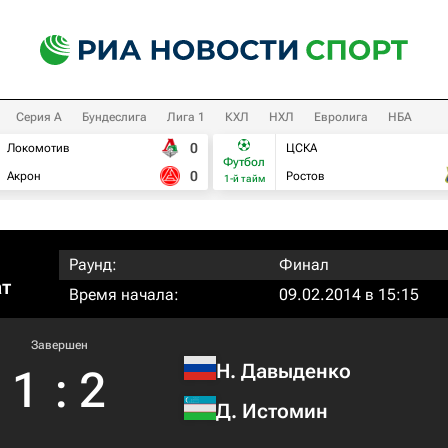
Серия А
Бундеслига
Лига 1
КХЛ
НХЛ
Евролига
НБА
0
Локомотив
ЦСКА
Футбол
0
Акрон
Ростов
1-й тайм
Раунд:
Финал
ат
Время начала:
09.02.2014 в 15:15
Завершен
Н. Давыденко
1
:
2
Д. Истомин