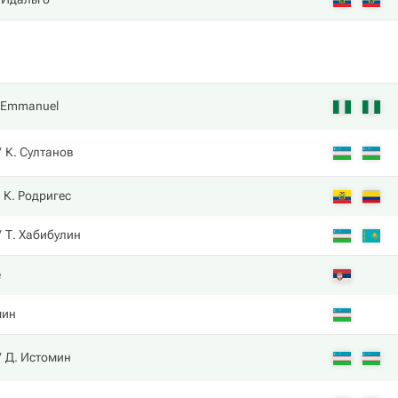
 Emmanuel
К. Султанов
К. Родригес
Т. Хабибулин
е
мин
Д. Истомин