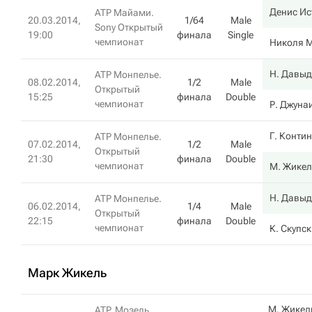
Денис И
ATP Майами.
20.03.2014,
1/64
Male
Sony Открытый
19:00
финала
Single
чемпионат
Николя 
Н. Давыд
ATP Монпелье.
08.02.2014,
1/2
Male
Открытый
15:25
финала
Double
чемпионат
Р. Джуна
Г. Конти
ATP Монпелье.
07.02.2014,
1/2
Male
Открытый
21:30
финала
Double
чемпионат
М. Жикел
Н. Давыд
ATP Монпелье.
06.02.2014,
1/4
Male
Открытый
22:15
финала
Double
чемпионат
К. Скупс
Марк Жикель
М. Жикел
ATP. Мозель.