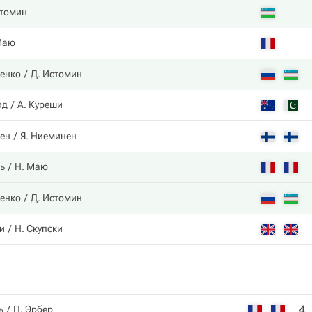
стомин
Маю
енко
Д. Истомин
ид
А. Куреши
нен
Я. Ниеминен
ь
Н. Маю
енко
Д. Истомин
ки
Н. Скупски
4
ь
П. Эрбер