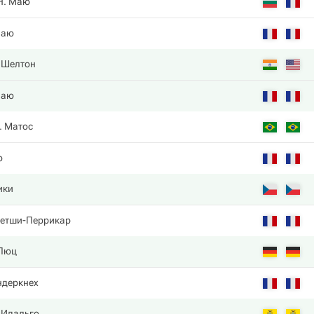
Н. Маю
Маю
. Шелтон
Маю
. Матос
ю
ики
петши-Перрикар
 Пюц
ндеркнех
 Идальго