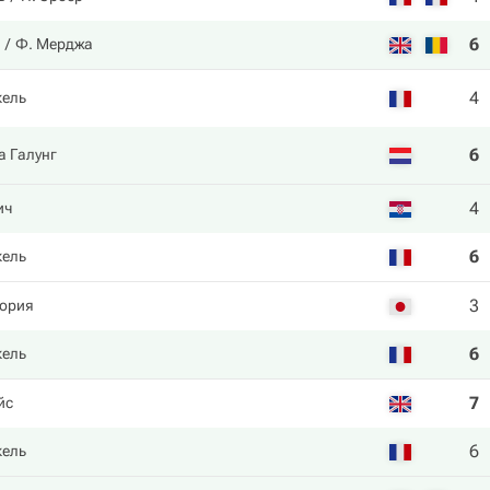
6
Ф. Мерджа
4
кель
6
а Галунг
4
ич
6
кель
3
ория
6
кель
7
йс
6
кель