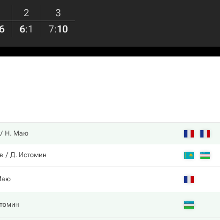
2
3
6
6
:
1
7
:
10
Н. Маю
ев
Д. Истомин
Маю
стомин