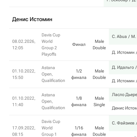
Денис Истомин
Davis Cup
C. Abua
M.
08.02.2026,
World
Male
Финал
12:05
Group 2
Double
Д. Истомин
Playoffs
Д. Идальго
Astana
01.10.2022,
1/2
Male
Open,
15:50
финала
Double
Qualification
Д. Истомин
Ласло Дьер
Astana
01.10.2022,
1/8
Male
Open,
11:40
финала
Single
Qualification
Денис Исто
Davis Cup
С. Файзиев
17.09.2022,
World
1/16
Male
08:15
Group 1
финала
Double