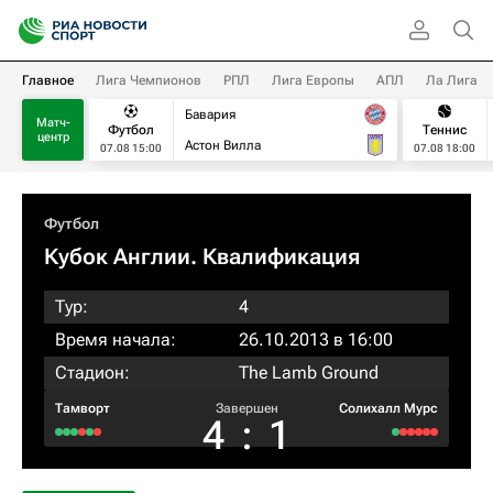
Главное
Лига Чемпионов
РПЛ
Лига Европы
АПЛ
Ла Лига
Бавария
Матч-
Футбол
Теннис
центр
Астон Вилла
07.08 15:00
07.08 18:00
Футбол
Кубок Англии. Квалификация
Тур:
4
Время начала:
26.10.2013 в 16:00
Стадион:
The Lamb Ground
Тамворт
Завершен
Солихалл Мурс
4
:
1