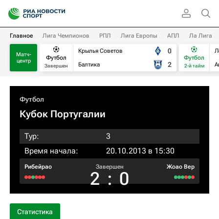
Главное
Лига Чемпионов
РПЛ
Лига Европы
АПЛ
Ла Лига
0
Крылья Советов
Л
Матч-
Футбол
Футбол
центр
2
Балтика
А
Завершен
2-й тайм
Футбол
Кубок Португалии
Тур:
3
Время начала:
20.10.2013 в 15:30
Рибейрао
Завершен
Жоао Вер
2
:
0
Статистика