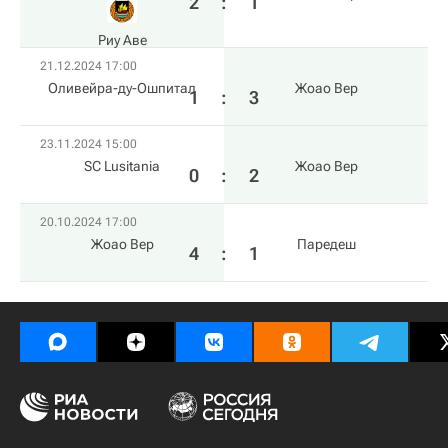
2
:
1
Риу Аве
21.12.2024 17:00
Оливейра-ду-Ошпитал
Жоао Вер
1
:
3
23.11.2024 15:00
SC Lusitania
Жоао Вер
0
:
2
20.10.2024 17:00
Жоао Вер
Паредеш
4
:
1