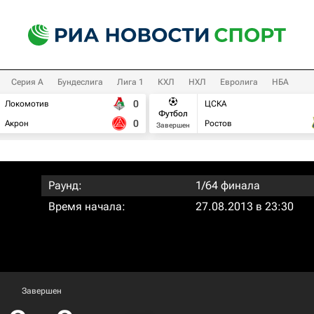
Серия А
Бундеслига
Лига 1
КХЛ
НХЛ
Евролига
НБА
0
Локомотив
ЦСКА
Футбол
0
Акрон
Ростов
Завершен
Раунд:
1/64 финала
Время начала:
27.08.2013 в 23:30
Завершен