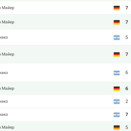
7
н Майер
7
н Майер
5
нако
7
н Майер
6
нако
6
н Майер
2
нако
7
нако
5
н Майер