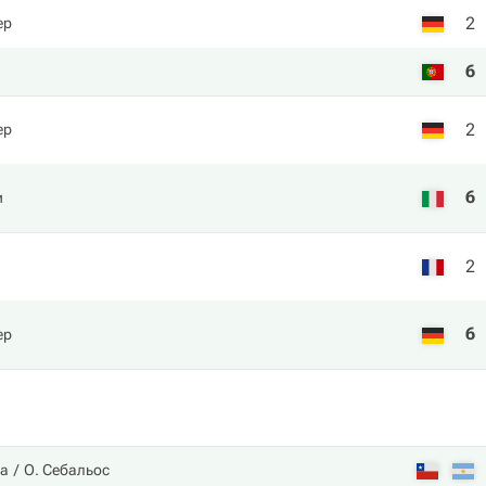
2
ер
6
2
ер
6
и
2
6
ер
та
О. Себальос