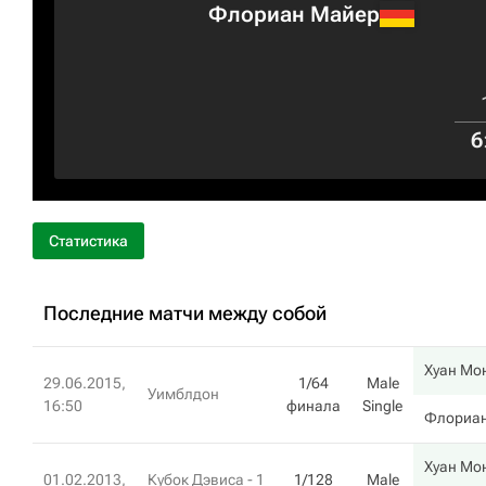
Флориан Майер
6
Статистика
Последние матчи между собой
Хуан Мо
29.06.2015,
1/64
Male
Уимблдон
16:50
финала
Single
Флориа
Хуан Мо
01.02.2013,
Кубок Дэвиса - 1
1/128
Male