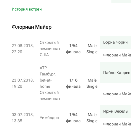
История встреч
Флориан Майер
Борна Чорич
Открытый
27.08.2018,
1/64
Male
чемпионат
22:20
финала
Single
США
Флориан Май
ATP
Пабло Каррен
Гамбург.
23.07.2018,
bet-at-
1/16
Male
19:20
home
финала
Single
Открытый
Флориан Май
чемпионат
Иржи Веселы
03.07.2018,
1/64
Male
Уимблдон
13:35
финала
Single
Флориан Май