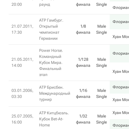
20:00
раунд
финала
Single
Флориа
ATP Гамбург.
Флориа
21.07.2011,
Открытый
1/8
Male
17:30
чемпионат
финала
Single
Хуан Мо
Германии
Power Horse.
Флориа
Командный
21.05.2011,
1/128
Male
Кубок Мира.
14:00
финала
Single
Финальный
Хуан Мо
этап
Флориа
ATP Брисбен.
03.01.2006,
1/16
Male
Международный
03:30
финала
Single
турнир
Хуан Мо
Хуан Мо
ATP Китцбюэль.
25.07.2005,
1/32
Male
Кубок Bet-At-
16:00
финала
Single
Home
Флориа