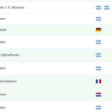
лес
Х. Монако
ако
раун
ако
 Дельбонис
ако
Маннарино
илич
ако