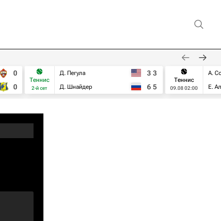
0
3
3
Д. Пегула
А. С
Теннис
Теннис
0
6
5
Д. Шнайдер
Е. А
2-й сет
09.08 02:00