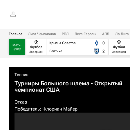
Главное
Лига Чемпионов
РПЛ
Лига Европы
АПЛ
Ла Лига
0
Крылья Советов
Матч-
Футбол
Футбол
центр
2
Балтика
Завершен
Завершен
Теннис
Турниры Большого шлема
- Открытый
чемпионат США
Отказ
Победитель:
Флориан Майер