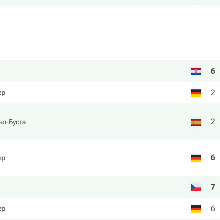
6
2
ер
2
ьо-Буста
6
ер
7
6
ер