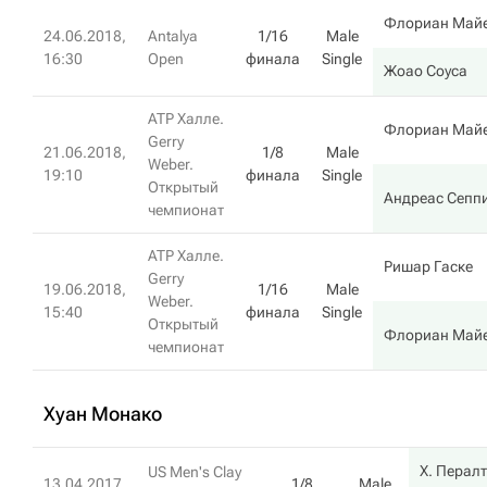
Флориан Май
24.06.2018,
Antalya
1/16
Male
16:30
Open
финала
Single
Жоао Соуса
ATP Халле.
Флориан Май
Gerry
21.06.2018,
1/8
Male
Weber.
19:10
финала
Single
Открытый
Андреас Сепп
чемпионат
ATP Халле.
Ришар Гаске
Gerry
19.06.2018,
1/16
Male
Weber.
15:40
финала
Single
Открытый
Флориан Май
чемпионат
Хуан Монако
Х. Перал
US Men's Clay
13.04.2017,
1/8
Male