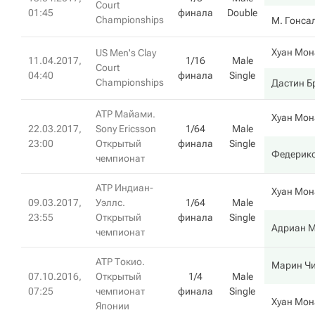
Court
01:45
финала
Double
Championships
М. Гонса
Хуан Мон
US Men's Clay
11.04.2017,
1/16
Male
Court
04:40
финала
Single
Championships
Дастин Б
ATP Майами.
Хуан Мон
22.03.2017,
Sony Ericsson
1/64
Male
23:00
Открытый
финала
Single
Федерико
чемпионат
ATP Индиан-
Хуан Мон
09.03.2017,
Уэллс.
1/64
Male
23:55
Открытый
финала
Single
Адриан 
чемпионат
ATP Токио.
Марин Ч
07.10.2016,
Открытый
1/4
Male
07:25
чемпионат
финала
Single
Хуан Мон
Японии