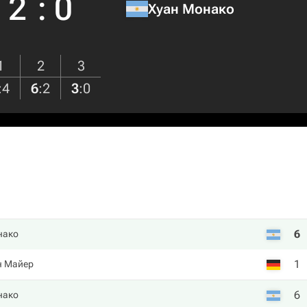
2
:
0
Хуан Монако
1
2
3
:
4
6
:
2
3
:
0
6
нако
1
н Майер
6
нако