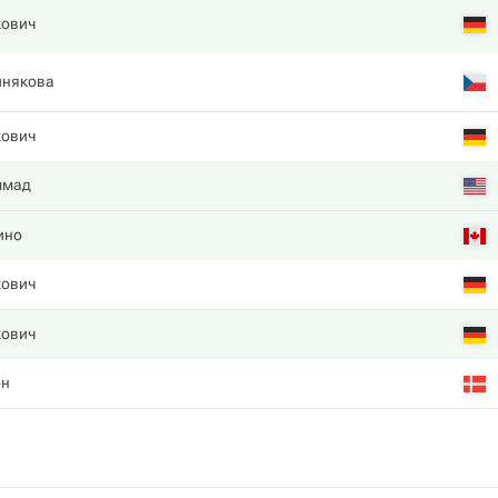
кович
инякова
кович
ммад
ино
кович
кович
он