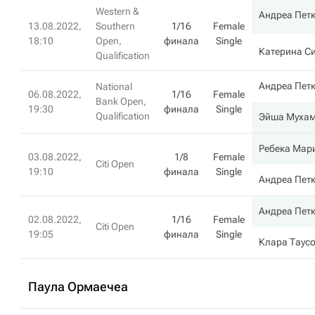
Western &
Андреа Пет
13.08.2022,
Southern
1/16
Female
18:10
Open,
финала
Single
Катерина С
Qualification
Андреа Пет
National
06.08.2022,
1/16
Female
Bank Open,
19:30
финала
Single
Qualification
Эйша Муха
Ребека Мар
03.08.2022,
1/8
Female
Citi Open
19:10
финала
Single
Андреа Пет
Андреа Пет
02.08.2022,
1/16
Female
Citi Open
19:05
финала
Single
Клара Таус
Паула Ормаечеа