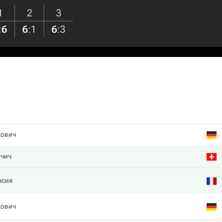
1
2
3
:
6
6
:
1
6
:
3
кович
нчич
рсия
кович