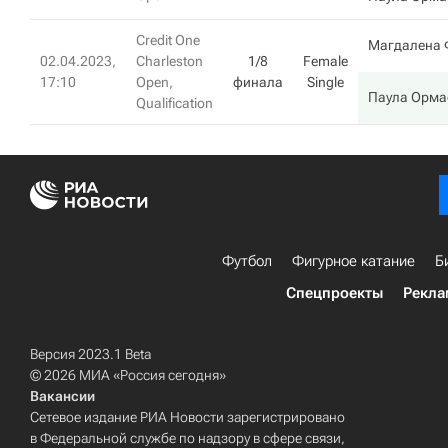
Credit One
Магдалена 
02.04.2023,
Charleston
1/8
Female
17:10
Open,
финала
Single
Паула Орма
Qualification
Футбол
Фигурное катание
Б
Спецпроекты
Рекла
Версия 2023.1 Beta
© 2026 МИА «Россия сегодня»
Вакансии
Сетевое издание РИА Новости зарегистрировано
в Федеральной службе по надзору в сфере связи,