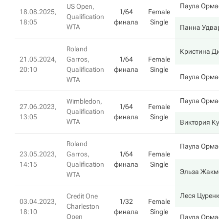
Паула Орма
US Open,
18.08.2025,
1/64
Female
Qualification
18:05
финала
Single
WTA
Панна Удва
Roland
Кристина Д
21.05.2024,
Garros,
1/64
Female
20:10
Qualification
финала
Single
Паула Орма
WTA
Паула Орма
Wimbledon,
27.06.2023,
1/64
Female
Qualification
13:05
финала
Single
WTA
Виктория К
Roland
Паула Орма
23.05.2023,
Garros,
1/64
Female
14:15
Qualification
финала
Single
Эльза Жакм
WTA
Леся Цурен
Credit One
03.04.2023,
1/32
Female
Charleston
18:10
финала
Single
Open
Паула Орма