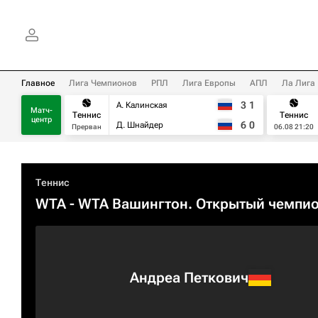
Главное
Лига Чемпионов
РПЛ
Лига Европы
АПЛ
Ла Лига
3
1
А. Калинская
Матч-
Теннис
Теннис
центр
6
0
Д. Шнайдер
Прерван
06.08 21:20
Теннис
WTA
- WTA Вашингтон. Открытый чемпи
Андреа Петкович