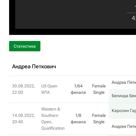
4
Статистика
Андреа Петкович
Андреа Пет
30.08.2022,
US Open
1/64
Female
22:00
WTA
финала
Single
Белинда Бе
Western &
Каролин Га
14.08.2022,
Southern
1/8
Female
20:40
Open,
финала
Single
Андреа Пет
Qualification