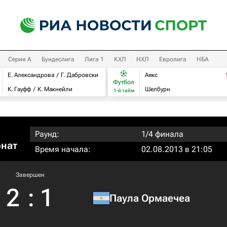
Серия А
Бундеслига
Лига 1
КХЛ
НХЛ
Евролига
НБА
Е. Александрова
Г. Дабровски
Аякс
Футбол
К. Гауфф
К. Макнейли
Шелбурн
1-й тайм
Раунд:
1/4 финала
онат
Время начала:
02.08.2013 в 21:05
Завершен
2
:
1
Паула Ормаечеа