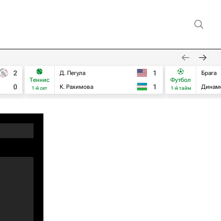
2
1
Д. Пегула
Брага
Теннис
Футбол
0
1
К. Рахимова
Динам
1-й сет
1-й тайм