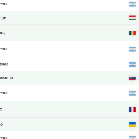
ечеа
рди
ину
ечеа
ечеа
ужмова
ечеа
о
ко
ечеа