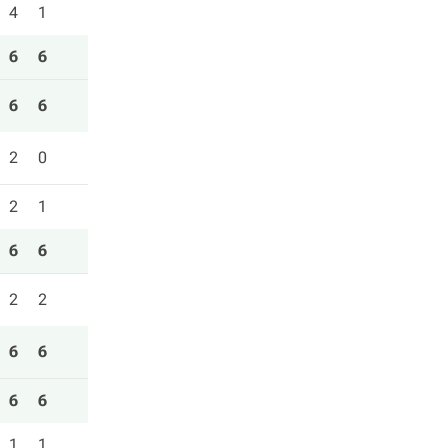
4
1
6
6
6
6
2
0
2
1
6
6
2
2
6
6
6
6
1
1