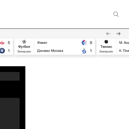
5
0
Факел
М. Ан
Футбол
Теннис
1
1
Динамо Москва
К. Пл
Завершен
Завершен