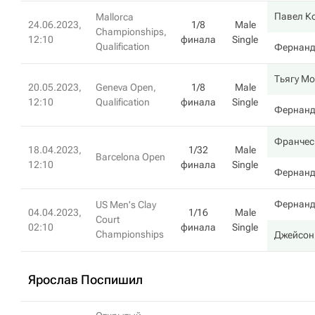
Павел К
Mallorca
24.06.2023,
1/8
Male
Championships,
12:10
финала
Single
Qualification
Фернанд
Тьягу Мо
20.05.2023,
Geneva Open,
1/8
Male
12:10
Qualification
финала
Single
Фернанд
Франчес
18.04.2023,
1/32
Male
Barcelona Open
12:10
финала
Single
Фернанд
Фернанд
US Men's Clay
04.04.2023,
1/16
Male
Court
02:10
финала
Single
Championships
Джейсон
Ярослав Поспишил