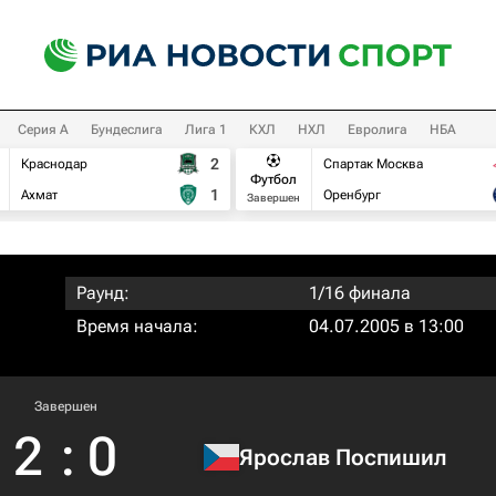
Серия А
Бундеслига
Лига 1
КХЛ
НХЛ
Евролига
НБА
2
Краснодар
Спартак Москва
Футбол
1
Ахмат
Оренбург
Завершен
Раунд:
1/16 финала
Время начала:
04.07.2005 в 13:00
Завершен
2
:
0
Ярослав Поспишил