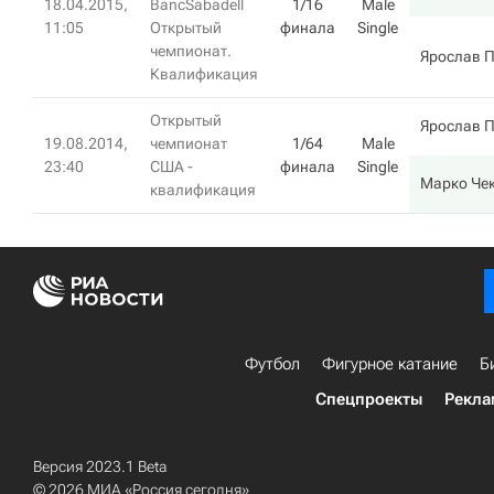
18.04.2015,
BancSabadell
1/16
Male
11:05
Открытый
финала
Single
чемпионат.
Ярослав 
Квалификация
Открытый
Ярослав 
19.08.2014,
чемпионат
1/64
Male
23:40
США -
финала
Single
Марко Че
квалификация
Футбол
Фигурное катание
Б
Спецпроекты
Рекла
Версия 2023.1 Beta
© 2026 МИА «Россия сегодня»