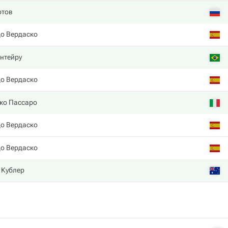
отов
о Вердаско
нтейру
о Вердаско
ко Пассаро
о Вердаско
о Вердаско
 Кублер