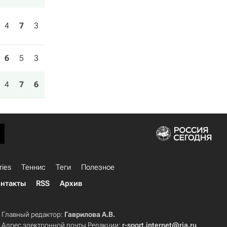
4
7
3
6
5
3
4
7
6
ries
Теннис
Теги
Полезное
нтакты
RSS
Архив
Главный редактор:
Гаврилова А.В.
Адрес электронной почты Редакции:
r-sport.internet@ria.ru