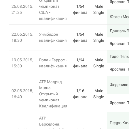
Открытый
Ярослав 
26.08.2015,
чемпионат
1/64
Male
21:35
США -
финала
Single
Юрген Ме
квалификация
Даниэль 
22.06.2015,
Уимблдон
1/64
Male
18:30
квалификация
финала
Single
Ярослав 
Гидо Пель
19.05.2015,
Ролан Гаррос -
1/64
Male
15:30
квалификация
финала
Single
Ярослав 
ATP Мадрид.
Федерико
Mutua
02.05.2015,
1/16
Male
Открытый
16:40
финала
Single
чемпионат.
Ярослав 
Квалификация
ATP
Педро Ка
Барселона.