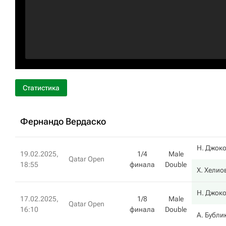
Статистика
Фернандо Вердаско
Н. Джок
19.02.2025,
1/4
Male
Qatar Open
18:55
финала
Double
Х. Хелио
Н. Джок
17.02.2025,
1/8
Male
Qatar Open
16:10
финала
Double
А. Бубли