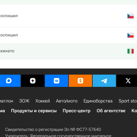
Поспишил
Поспишил
ккинато
иатлон
ЗОЖ
Хоккей
Авто/мото
Единоборства
Sport sto
ма
Продукты и сервисы
Пресс-центр
Об агентстве
Ко
Свидетельство о регистрации Эл № ФС77-57640
Учредитель: Федеральное государственное унитарное