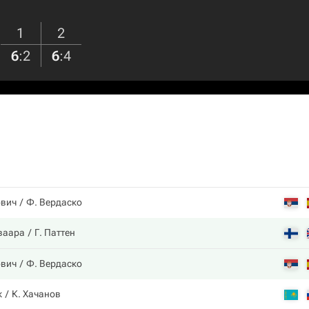
1
2
6
:
2
6
:
4
ович
Ф. Вердаско
ваара
Г. Паттен
ович
Ф. Вердаско
к
К. Хачанов