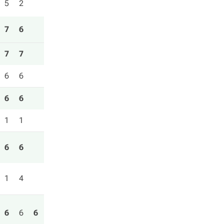
5
2
7
6
7
7
6
6
6
6
1
1
6
6
1
4
6
6
6