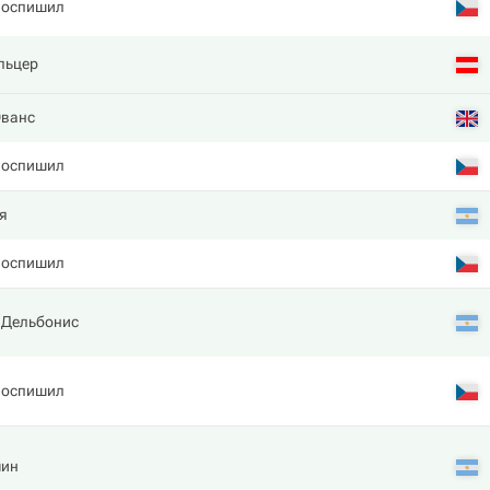
Поспишил
льцер
Эванс
Поспишил
я
Поспишил
 Дельбонис
Поспишил
чин