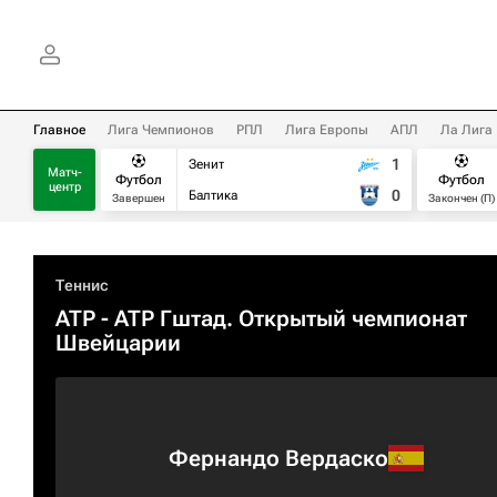
Главное
Лига Чемпионов
РПЛ
Лига Европы
АПЛ
Ла Лига
1
Зенит
Матч-
Футбол
Футбол
центр
0
Балтика
Завершен
Закончен (П)
Теннис
ATP
- ATP Гштад. Открытый чемпионат
Швейцарии
Фернандо Вердаско