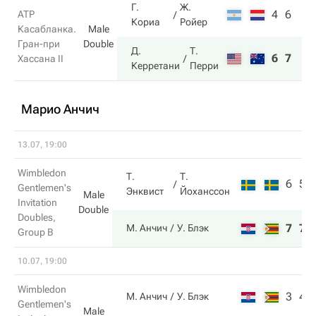
Г.
Ж.
4
6
ATP
Кориа
Ройер
Касабланка.
Male
Гран-при
Double
Д.
Т.
6
7
Хассана II
Керретани
Перри
Марио Анчич
13.07, 19:00
Wimbledon
Т.
Т.
6
5
Gentlemen's
Энквист
Йоханссон
Male
Invitation
Double
Doubles,
7
7
М. Анчич
У. Блэк
Group B
10.07, 19:00
Wimbledon
3
4
М. Анчич
У. Блэк
Gentlemen's
Male