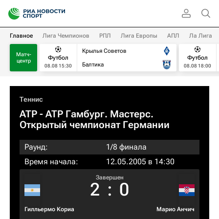
Главное
Лига Чемпионов
РПЛ
Лига Европы
АПЛ
Ла Лига
Крылья Советов
Матч-
Футбол
Футбол
центр
Балтика
08.08 15:30
08.08 18:00
Теннис
ATP
- ATP Гамбург. Мастерс.
Открытый чемпионат Германии
Раунд:
1/8 финала
Время начала:
12.05.2005 в 14:30
Завершен
2
:
0
Гилльермо Кориа
Марио Анчич