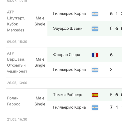
08.07, 17:15
ATP
6
1
2
Гилльермо Кориа
Штутгарт.
Male
Кубок
Single
0
6
6
Эдуардо Шванк
Mercedes
09.06, 15:30
ATP
6
Флоран Серра
Варшава.
Male
Открытый
Single
3
Гилльермо Кориа
чемпионат
26.05, 13:00
5
6
6
Томми Робредо
Ролан
Male
Гаррос
Single
7
4
1
Гилльермо Кориа
21.05, 16:30