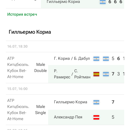
6
6
6
Гилльермо Кориа
История встреч
Гилльермо Кориа
16.07, 18:30
5
6
12
ATP
Г. Кориа
Б. Дабул
Китцбюэль.
Male
Кубок Bet-
Double
Р.
С.
7
3
14
At-Home
Рамирес
Ройтман
15.07, 16:00
ATP
7
Гилльермо Кориа
Китцбюэль.
Male
Кубок Bet-
Single
5
Александр Пея
At-Home