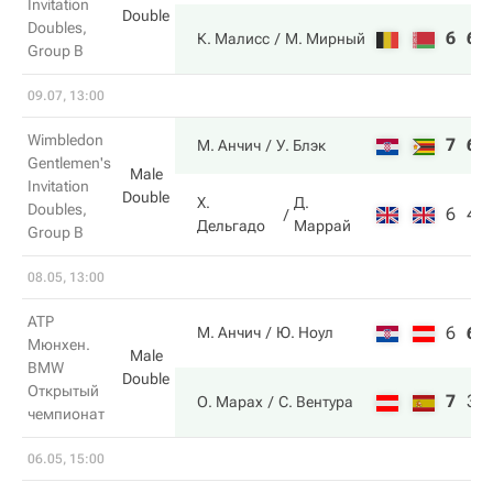
Invitation
Double
Doubles,
6
6
К. Малисс
М. Мирный
Group B
09.07, 13:00
Wimbledon
7
6
М. Анчич
У. Блэк
Gentlemen's
Male
Invitation
Double
Х.
Д.
Doubles,
6
4
Дельгадо
Маррай
Group B
08.05, 13:00
ATP
6
6
М. Анчич
Ю. Ноул
Мюнхен.
Male
BMW
Double
Открытый
7
3
О. Марах
С. Вентура
чемпионат
06.05, 15:00