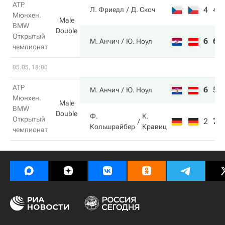
ATP
4
4
Л. Фриедл
Д. Скоч
Мюнхен.
Male
BMW
Double
Открытый
6
6
М. Анчич
Ю. Ноул
чемпионат
05.05, 18:00
ATP
6
5
М. Анчич
Ю. Ноул
Мюнхен.
Male
BMW
Double
Ф.
К.
Открытый
2
7
Кольшрайбер
Кравиц
чемпионат