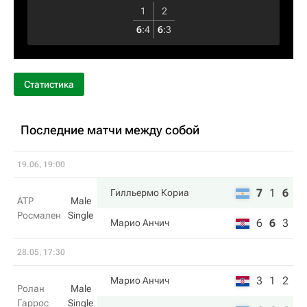
1
2
6
:
4
6
:
3
Статистика
Последние матчи между собой
19.06, 19:00
7
1
6
Гилльермо Кориа
ATP
Male
Росмален
Single
6
6
3
Марио Анчич
28.05, 17:30
3
1
2
Марио Анчич
Ролан
Male
Гаррос
Single