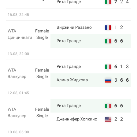
7
2
4
Рита Гранде
16.08, 22:45
1
2
Виржини Раззано
WTA
Female
Цинциннати
Single
6
6
Рита Гранде
13.08, 22:00
6
1
3
Рита Гранде
WTA
Female
Ванкувер
Single
3
6
6
Алина Жидкова
12.08, 01:45
6
6
Рита Гранде
WTA
Female
Ванкувер
Single
2
2
Дженнифер Хопкинс
10.08, 05:00