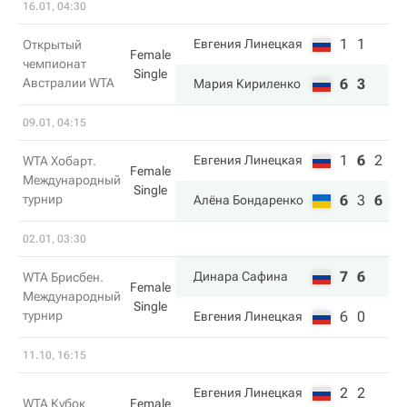
16.01, 04:30
1
1
Евгения Линецкая
Открытый
Female
чемпионат
Single
Австралии WTA
6
3
Мария Кириленко
09.01, 04:15
1
6
2
Евгения Линецкая
WTA Хобарт.
Female
Международный
Single
турнир
6
3
6
Алёна Бондаренко
02.01, 03:30
7
6
Динара Сафина
WTA Брисбен.
Female
Международный
Single
турнир
6
0
Евгения Линецкая
11.10, 16:15
2
2
Евгения Линецкая
WTA Кубок
Female