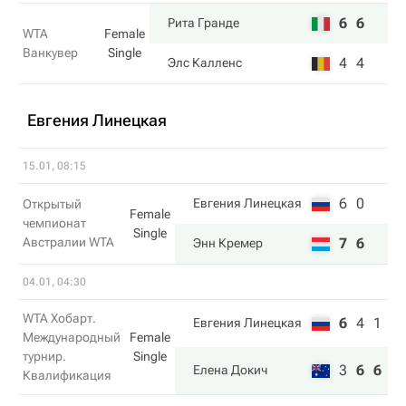
6
6
Рита Гранде
WTA
Female
Ванкувер
Single
4
4
Элс Калленс
Евгения Линецкая
15.01, 08:15
6
0
Евгения Линецкая
Открытый
Female
чемпионат
Single
Австралии WTA
7
6
Энн Кремер
04.01, 04:30
WTA Хобарт.
6
4
1
Евгения Линецкая
Международный
Female
турнир.
Single
3
6
6
Елена Докич
Квалификация