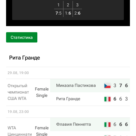
1
2
3
7
:
5
1
:
6
2
:
6
Статистика
Рита Гранде
29.08, 19:00
3
7
6
Микаэла Пастикова
Открытый
Female
чемпионат
Single
США WTA
6
6
3
Рита Гранде
19.08, 23:00
6
6
6
Флавия Пеннетта
WTA
Female
Цинциннати
Single