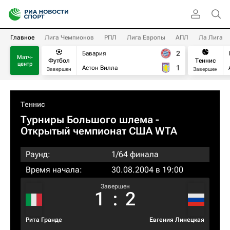
Главное
Лига Чемпионов
РПЛ
Лига Европы
АПЛ
Ла Лига
2
Бавария
Матч-
Футбол
Теннис
центр
1
Астон Вилла
Завершен
Завершен
Теннис
Турниры Большого шлема
-
Открытый чемпионат США WTA
Раунд:
1/64 финала
Время начала:
30.08.2004 в 19:00
Завершен
1
:
2
Рита Гранде
Евгения Линецкая