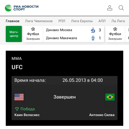
Главное
Лига Чемпионов
РПЛ
Лига Европы
АПЛ
Ла Лига
3
Динамо Москва
Матч-
Футбол
Футбол
центр
1
Динамо Махачкала
Завершен
Завершен
MMA
UFC
Время начала:
26.05.2013 в 04:00
Завершен
Каин Веласкес
Антонио Силва