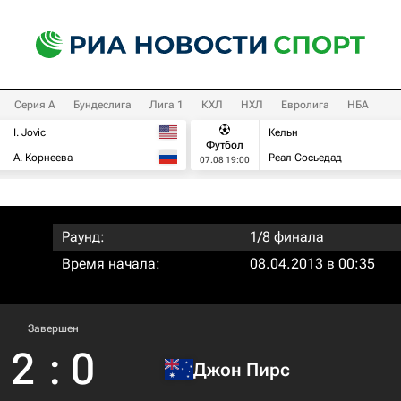
Серия А
Бундеслига
Лига 1
КХЛ
НХЛ
Евролига
НБА
I. Jovic
Кельн
Футбол
А. Корнеева
Реал Сосьедад
07.08 19:00
Раунд:
1/8 финала
Время начала:
08.04.2013 в 00:35
Завершен
2
:
0
Джон Пирс