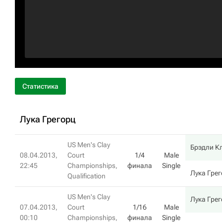
Статистика
Лука Грегорц
US Men's Clay
Брэдли К
08.04.2013,
Court
1/4
Male
22:45
Championships,
финала
Single
Лука Гре
Qualification
US Men's Clay
Лука Гре
07.04.2013,
Court
1/16
Male
00:10
Championships,
финала
Single