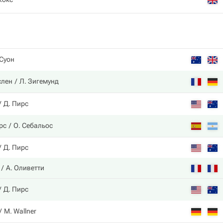
 Суон
слен
Л. Зигемунд
Д. Пирс
рс
О. Себальос
Д. Пирс
А. Оливетти
Д. Пирс
M. Wallner