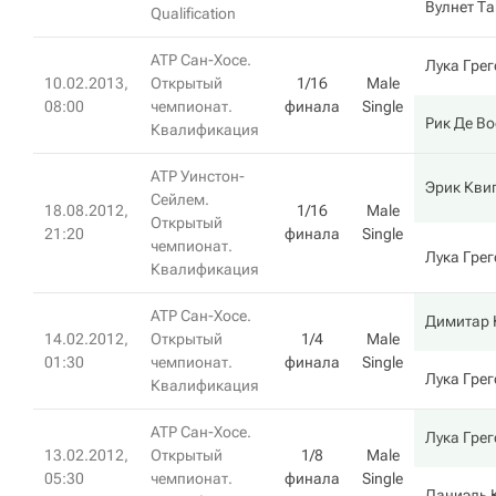
Вулнет Т
Qualification
ATP Сан-Хосе.
Лука Гре
10.02.2013,
Открытый
1/16
Male
08:00
чемпионат.
финала
Single
Рик Де Во
Квалификация
ATP Уинстон-
Эрик Кви
Сейлем.
18.08.2012,
1/16
Male
Открытый
21:20
финала
Single
чемпионат.
Лука Гре
Квалификация
ATP Сан-Хосе.
Димитар 
14.02.2012,
Открытый
1/4
Male
01:30
чемпионат.
финала
Single
Лука Гре
Квалификация
ATP Сан-Хосе.
Лука Гре
13.02.2012,
Открытый
1/8
Male
05:30
чемпионат.
финала
Single
Даниэль 