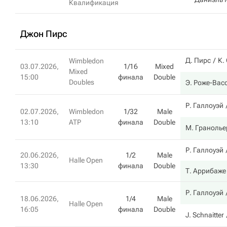
Квалификация
Джон Пирс
Д. Пирс
К.
Wimbledon
03.07.2026,
1/16
Mixed
Mixed
15:00
финала
Double
Doubles
Э. Роже-Вас
Р. Галлоуэй
02.07.2026,
Wimbledon
1/32
Male
13:10
ATP
финала
Double
М. Гранолье
Р. Галлоуэй
20.06.2026,
1/2
Male
Halle Open
13:30
финала
Double
Т. Аррибаже
Р. Галлоуэй
18.06.2026,
1/4
Male
Halle Open
16:05
финала
Double
J. Schnaitter