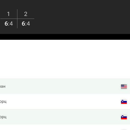
1
2
6
:
4
6
:
4
лан
горц
горц