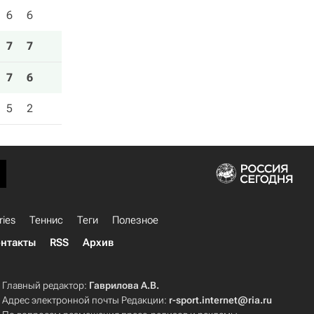
6
6
7
7
7
6
5
2
ries
Теннис
Теги
Полезное
нтакты
RSS
Архив
Главный редактор:
Гаврилова А.В.
Адрес электронной почты Редакции:
r-sport.internet@ria.ru