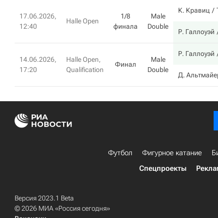
К. Кравиц
17.06.2026,
1/8
Male
Halle Open
12:40
финала
Double
Р. Галлоуэй
Р. Галлоуэй
14.06.2026,
Halle Open,
Male
Финал
17:20
Qualification
Double
Д. Альтмайе
Футбол
Фигурное катание
Б
Спецпроекты
Рекла
Версия 2023.1 Beta
© 2026 МИА «Россия сегодня»