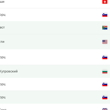
аши
горц
ест
гли
горц
Кутровский
горц
горц
Кокс