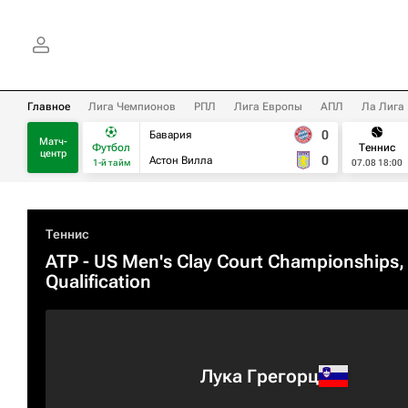
Главное
Лига Чемпионов
РПЛ
Лига Европы
АПЛ
Ла Лига
0
Бавария
Матч-
Футбол
Теннис
центр
0
Астон Вилла
1-й тайм
07.08 18:00
Теннис
ATP
- US Men's Clay Court Championships,
Qualification
Лука Грегорц