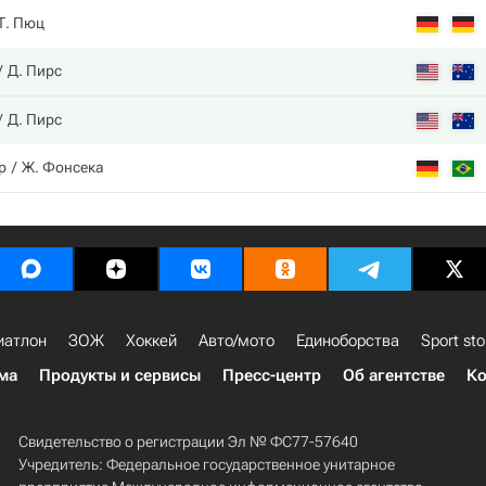
Т. Пюц
Д. Пирс
Д. Пирс
р
Ж. Фонсека
иатлон
ЗОЖ
Хоккей
Авто/мото
Единоборства
Sport sto
ма
Продукты и сервисы
Пресс-центр
Об агентстве
Ко
Свидетельство о регистрации Эл № ФС77-57640
Учредитель: Федеральное государственное унитарное