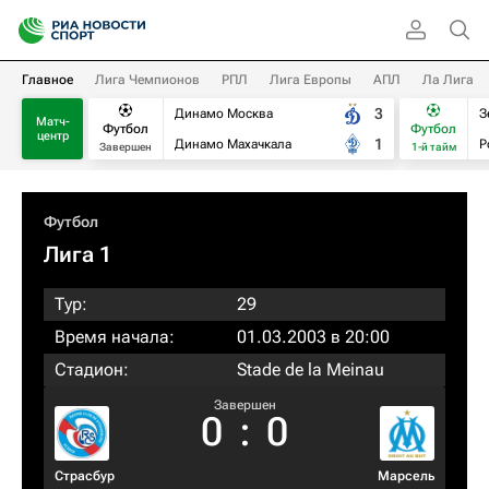
Главное
Лига Чемпионов
РПЛ
Лига Европы
АПЛ
Ла Лига
3
Динамо Москва
З
Матч-
Футбол
Футбол
центр
1
Динамо Махачкала
Р
Завершен
1-й тайм
Футбол
Лига 1
Тур:
29
Время начала:
01.03.2003 в 20:00
Стадион:
Stade de la Meinau
Завершен
0
:
0
Страсбур
Марсель