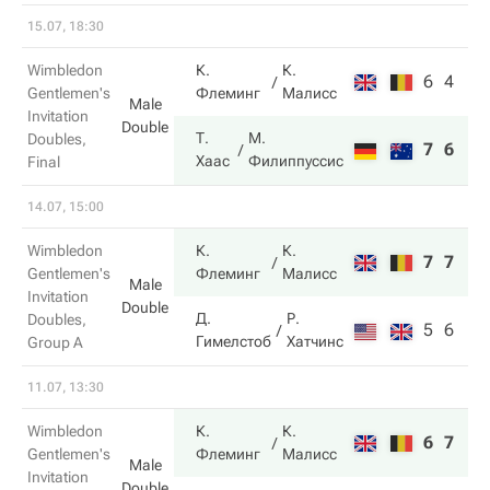
15.07, 18:30
Wimbledon
К.
К.
6
4
Gentlemen's
Флеминг
Малисс
Male
Invitation
Double
Т.
М.
Doubles,
7
6
Хаас
Филиппуссис
Final
14.07, 15:00
Wimbledon
К.
К.
7
7
Gentlemen's
Флеминг
Малисс
Male
Invitation
Double
Д.
Р.
Doubles,
5
6
Гимелстоб
Хатчинс
Group A
11.07, 13:30
Wimbledon
К.
К.
6
7
Gentlemen's
Флеминг
Малисс
Male
Invitation
Double