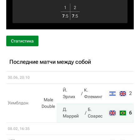
1
2
7
:
5
7
:
5
Статистика
Последние матчи между собой
30.06, 20:10
Й.
К.
2
7
Эрлих
Флеминг
Male
Уимблдон
Double
Д.
Б.
6
6
Маррей
Соарес
08.02, 16:35