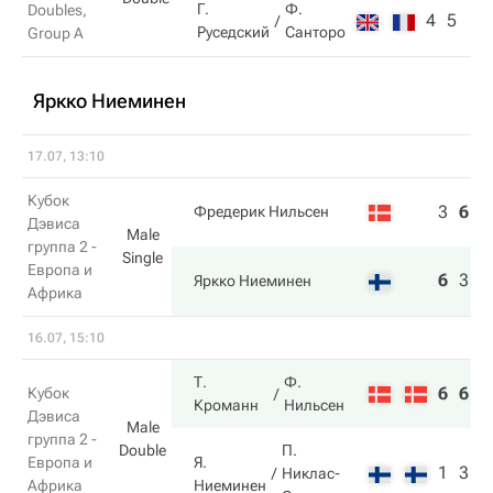
Г.
Ф.
Doubles,
4
5
Руседский
Санторо
Group A
Яркко Ниеминен
17.07, 13:10
Кубок
3
6
1
Фредерик Нильсен
Дэвиса
Male
группа 2 -
Single
Европа и
6
3
6
Яркко Ниеминен
Африка
16.07, 15:10
Т.
Ф.
6
6
4
Кубок
Кроманн
Нильсен
Дэвиса
Male
группа 2 -
Double
П.
Я.
Европа и
1
3
6
Никлас-
Ниеминен
Африка