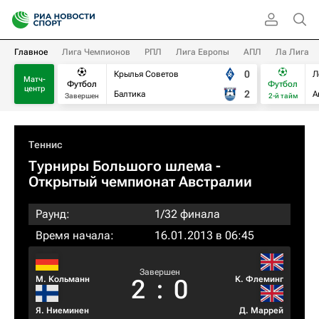
Главное
Лига Чемпионов
РПЛ
Лига Европы
АПЛ
Ла Лига
0
Крылья Советов
Л
Матч-
Футбол
Футбол
центр
2
Балтика
А
Завершен
2-й тайм
Теннис
Турниры Большого шлема
-
Открытый чемпионат Австралии
Раунд:
1/32 финала
Время начала:
16.01.2013 в 06:45
Завершен
М. Кольманн
К. Флеминг
2
:
0
Я. Ниеминен
Д. Маррей