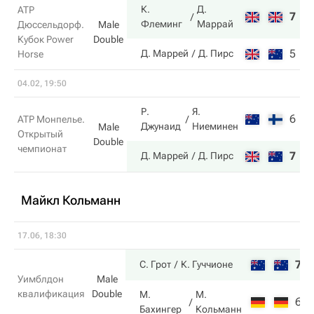
К.
Д.
ATP
7
6
Флеминг
Маррай
Дюссельдорф.
Male
Кубок Power
Double
5
3
Д. Маррей
Д. Пирс
Horse
04.02, 19:50
Р.
Я.
6
2
ATP Монпелье.
Джунаид
Ниеминен
Male
Открытый
Double
чемпионат
7
6
Д. Маррей
Д. Пирс
Майкл Кольманн
17.06, 18:30
7
С. Грот
К. Гуччионе
Уимблдон
Male
квалификация
Double
М.
М.
6
Бахингер
Кольманн