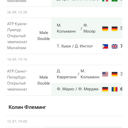
Малайзии
26.09, 13:20
ATP Куала-
М.
Ф.
5
Лумпур.
Кольманн
Мосер
Male
Открытый
Double
чемпионат
7
Т. Хьюи
Д. Инглот
Малайзии
18.09, 19:10
Д.
М.
ATP Санкт-
3
Керретани
Кольманн
Петербург.
Male
Открытый
Double
6
Ф. Маркс
Ф. Мерджа
чемпионат
Колин Флеминг
12.07, 19:00