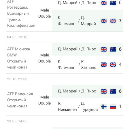
ATP
6
6
Д. Маррей
Д. Пирс
Роттердам.
Male
Всемирный
Double
К.
Д.
турнир.
7
2
Флеминг
Маррай
Квалификация
04.05, 13:10
6
6
ATP Мюнхен.
Д. Маррей
Д. Пирс
BMW
Male
Открытый
Double
К.
Р.
4
2
чемпионат
Флеминг
Хатчинс
25.10, 21:00
6
6
Д. Маррей
Д. Пирс
ATP Валенсия.
Male
Открытый
Double
Я.
Д.
чемпионат
1
3
Ниеминен
Турсунов
23.05, 14:05