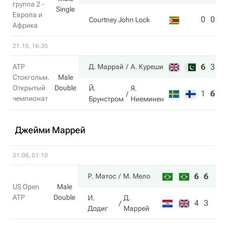
группа 2 -
Single
Европа и
0
0
0
Courtney John Lock
Африка
21.10, 16:35
6
3
1
ATP
Д. Маррай
А. Куреши
Стокгольм.
Male
Открытый
Double
Й.
Я.
1
6
7
чемпионат
Брунстром
Ниеминен
Джейми Маррей
31.08, 01:10
6
6
Р. Матос
М. Мело
US Open
Male
ATP
Double
И.
Д.
4
3
Додиг
Маррей