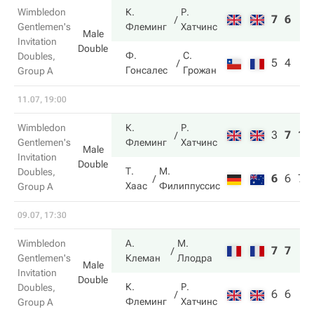
Wimbledon
К.
Р.
7
6
Gentlemen's
Флеминг
Хатчинс
Male
Invitation
Double
Ф.
С.
Doubles,
5
4
Гонсалес
Грожан
Group A
11.07, 19:00
Wimbledon
К.
Р.
3
7
10
Gentlemen's
Флеминг
Хатчинс
Male
Invitation
Double
Т.
М.
Doubles,
6
6
7
Хаас
Филиппуссис
Group A
09.07, 17:30
Wimbledon
А.
М.
7
7
Gentlemen's
Клеман
Ллодра
Male
Invitation
Double
К.
Р.
Doubles,
6
6
Флеминг
Хатчинс
Group A