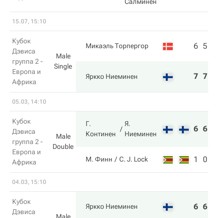
Салминен
15.07, 15:10
Кубок
6
5
2
Микаэль Торпергор
Дэвиса
Male
группа 2 -
Single
Европа и
7
7
6
Яркко Ниеминен
Африка
05.03, 14:10
Кубок
Г.
Я.
6
6
6
Дэвиса
Континен
Ниеминен
Male
группа 2 -
Double
Европа и
1
0
1
М. Финн
C. J. Lock
Африка
04.03, 15:10
Кубок
6
6
6
Яркко Ниеминен
Дэвиса
Male