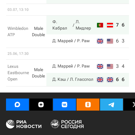
03.07, 13:10
Ф.
Л.
7
6
Кабрал
Мидлер
Wimbledon
Male
ATP
Double
6
3
Д. Маррей
Р. Рам
25.06, 17:30
3
4
Д. Маррей
Р. Рам
Lexus
Male
Eastbourne
Double
Open
6
6
Д. Кэш
Л. Гласспол