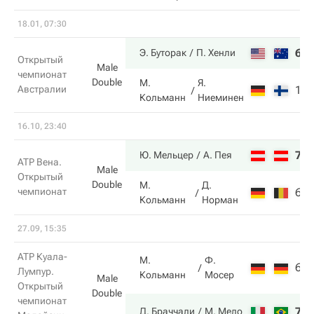
18.01, 07:30
6
Э. Буторак
П. Хенли
Открытый
Male
чемпионат
Double
М.
Я.
Австралии
1
Кольманн
Ниеминен
16.10, 23:40
7
Ю. Мельцер
А. Пея
ATP Вена.
Male
Открытый
Double
М.
Д.
чемпионат
6
Кольманн
Норман
27.09, 15:35
ATP Куала-
М.
Ф.
6
Лумпур.
Кольманн
Мосер
Male
Открытый
Double
чемпионат
7
Д. Браччали
М. Мело