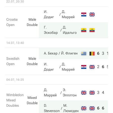
22.07, 20:30
И.
Д.
Додиг
Маррей
Croatia
Male
Open
Double
Г.
Д.
Эскобар
Идальго
14.07, 13:40
6
3
10
А. Бехар
Й. Флиген
Swedish
Male
Open
Double
И.
Д.
2
6
5
Додиг
Маррей
04.07, 16:25
Д.
Э.
3
4
Wimbledon
Маррей
Эпплтон
Mixed
Mixed
Double
Doubles
D.
М.
6
6
Stevenson
Люмсден