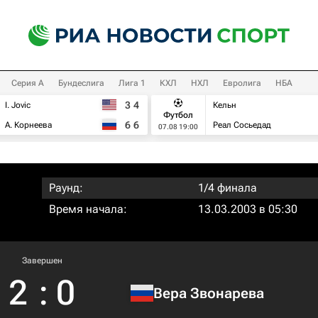
Серия А
Бундеслига
Лига 1
КХЛ
НХЛ
Евролига
НБА
3
4
I. Jovic
Кельн
Футбол
6
6
А. Корнеева
Реал Сосьедад
07.08 19:00
Раунд:
1/4 финала
Время начала:
13.03.2003 в 05:30
Завершен
2
:
0
Вера Звонарева