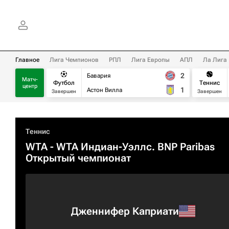
Главное
Лига Чемпионов
РПЛ
Лига Европы
АПЛ
Ла Лига
2
Бавария
Матч-
Футбол
Теннис
центр
1
Астон Вилла
Завершен
Завершен
Теннис
WTA
- WTA Индиан-Уэллс. BNP Paribas
Открытый чемпионат
Дженнифер Каприати