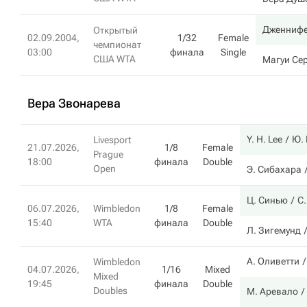
Дженнифе
Открытый
02.09.2004,
1/32
Female
чемпионат
03:00
финала
Single
США WTA
Магуи Се
Вера Звонарева
Y. H. Lee
Ю.
Livesport
21.07.2026,
1/8
Female
Prague
18:00
финала
Double
Open
Э. Сибахара
Ц. Синью
С
06.07.2026,
Wimbledon
1/8
Female
15:40
WTA
финала
Double
Л. Зигемунд
А. Оливетти
Wimbledon
04.07.2026,
1/16
Mixed
Mixed
19:45
финала
Double
Doubles
М. Аревало