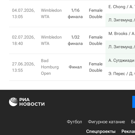
E. Chong
А.
04.07.2026,
Wimbledon
1/16
Female
13:05
WTA
финала
Double
Л. Зигемунд
M. Brooks
A
02.07.2026,
Wimbledon
1/32
Female
18:40
WTA
финала
Double
Л. Зигемунд
А. Сутджиади
Bad
27.06.2026,
Female
Homburg
Финал
13:55
Double
Open
Э. Перес
Д.
Футбол
Фигурное катание
Б
Спецпроекты
Рекла