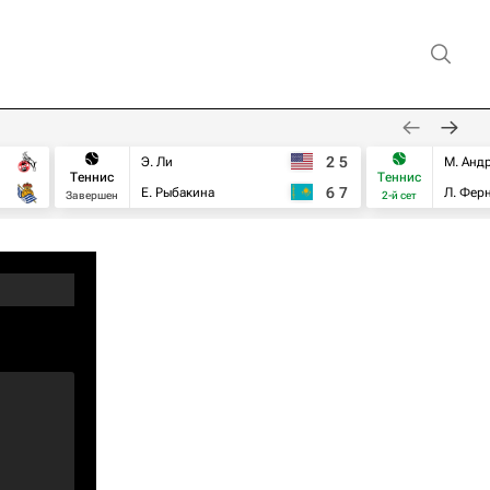
2
5
Э. Ли
М. Анд
Теннис
Теннис
6
7
Е. Рыбакина
Л. Фер
Завершен
2-й сет