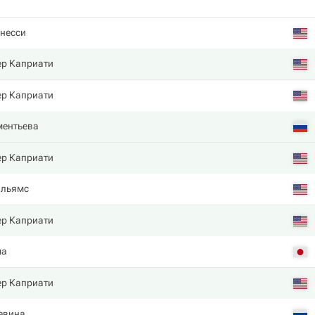
несси
р Каприати
р Каприати
ментьева
р Каприати
ильямс
р Каприати
ма
р Каприати
евина