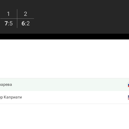
1
2
7
:
5
6
:
2
нарева
р Каприати