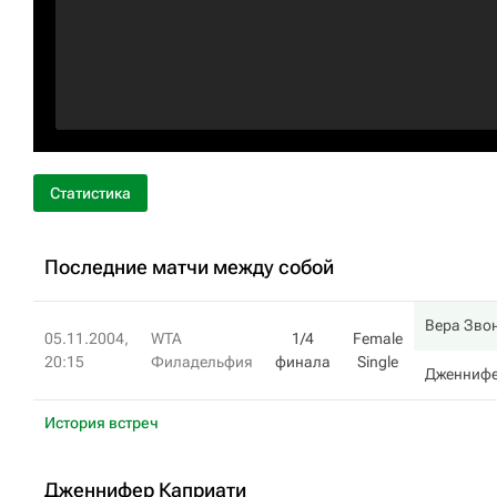
Статистика
Последние матчи между собой
Вера Зво
05.11.2004,
WTA
1/4
Female
20:15
Филадельфия
финала
Single
Дженнифе
История встреч
Дженнифер Каприати