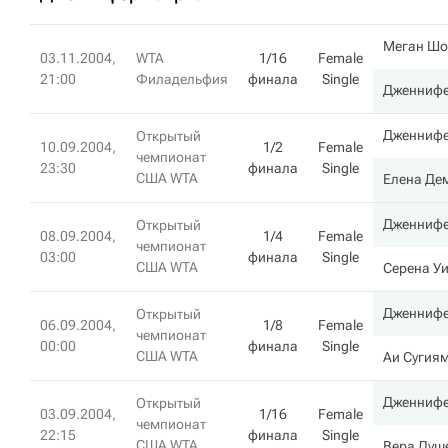
Меган Шо
03.11.2004,
WTA
1/16
Female
21:00
Филадельфия
финала
Single
Дженнифе
Дженнифе
Открытый
10.09.2004,
1/2
Female
чемпионат
23:30
финала
Single
США WTA
Елена Де
Дженнифе
Открытый
08.09.2004,
1/4
Female
чемпионат
03:00
финала
Single
США WTA
Серена У
Дженнифе
Открытый
06.09.2004,
1/8
Female
чемпионат
00:00
финала
Single
США WTA
Аи Сугия
Дженнифе
Открытый
03.09.2004,
1/16
Female
чемпионат
22:15
финала
Single
США WTA
Вера Душ