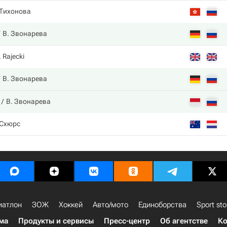
 Тихонова
В. Звонарева
. Rajecki
В. Звонарева
В. Звонарева
 Схюрс
иатлон
ЗОЖ
Хоккей
Авто/мото
Единоборства
Sport sto
ма
Продукты и сервисы
Пресс-центр
Об агентстве
Ко