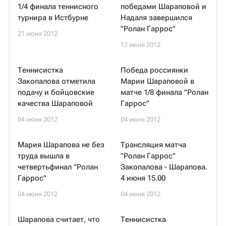
1/4 финала теннисного
победами Шараповой и
турнира в Истбурне
Надаля завершился
"Ролан Гаррос"
21 июня 2012
12 июня 2012
Теннисистка
Победа россиянки
Закопалова отметила
Марии Шараповой в
подачу и бойцовские
матче 1/8 финала "Ролан
качества Шараповой
Гаррос"
04 июня 2012
04 июня 2012
Мария Шарапова не без
Трансляция матча
труда вышла в
"Ролан Гаррос"
четвертьфинал "Ролан
Закопалова - Шарапова.
Гаррос"
4 июня 15.00
04 июня 2012
04 июня 2012
Шарапова считает, что
Теннисистка