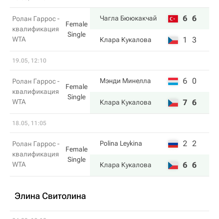
6
6
Чагла Бююкакчай
Ролан Гаррос -
Female
квалификация
Single
WTA
1
3
Клара Кукалова
19.05, 12:10
6
0
Мэнди Минелла
Ролан Гаррос -
Female
квалификация
Single
WTA
7
6
Клара Кукалова
18.05, 11:05
2
2
Polina Leykina
Ролан Гаррос -
Female
квалификация
Single
WTA
6
6
Клара Кукалова
Элина Свитолина