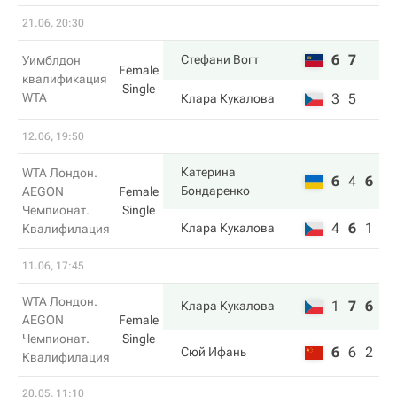
21.06, 20:30
6
7
Стефани Вогт
Уимблдон
Female
квалификация
Single
WTA
3
5
Клара Кукалова
12.06, 19:50
Катерина
WTA Лондон.
6
4
6
Бондаренко
AEGON
Female
Чемпионат.
Single
4
6
1
Клара Кукалова
Квалифилация
11.06, 17:45
WTA Лондон.
1
7
6
Клара Кукалова
AEGON
Female
Чемпионат.
Single
6
6
2
Сюй Ифань
Квалифилация
20.05, 11:10