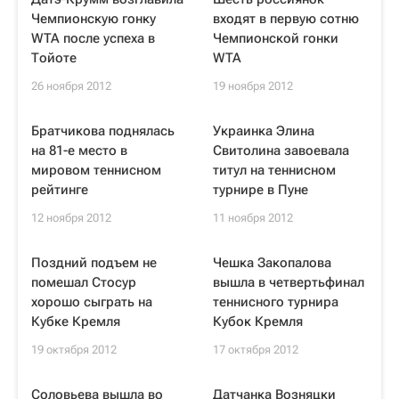
Чемпионскую гонку
входят в первую сотню
WTA после успеха в
Чемпионской гонки
Тойоте
WTA
26 ноября 2012
19 ноября 2012
Братчикова поднялась
Украинка Элина
на 81-е место в
Свитолина завоевала
мировом теннисном
титул на теннисном
рейтинге
турнире в Пуне
12 ноября 2012
11 ноября 2012
Поздний подъем не
Чешка Закопалова
помешал Стосур
вышла в четвертьфинал
хорошо сыграть на
теннисного турнира
Кубке Кремля
Кубок Кремля
19 октября 2012
17 октября 2012
Соловьева вышла во
Датчанка Возняцки