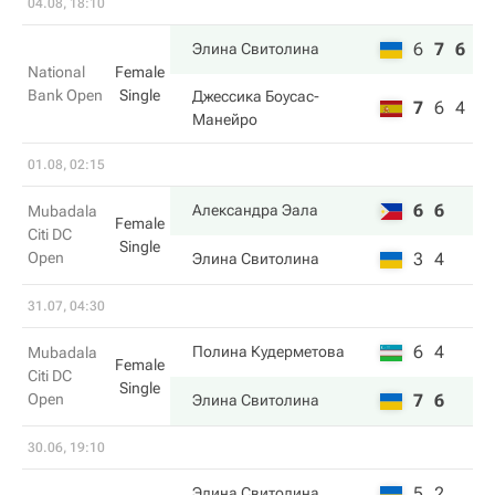
04.08, 18:10
6
7
6
Элина Свитолина
National
Female
Bank Open
Single
Джессика Боусас-
7
6
4
Манейро
01.08, 02:15
6
6
Александра Эала
Mubadala
Female
Citi DC
Single
Open
3
4
Элина Свитолина
31.07, 04:30
6
4
Полина Кудерметова
Mubadala
Female
Citi DC
Single
Open
7
6
Элина Свитолина
30.06, 19:10
5
2
Элина Свитолина