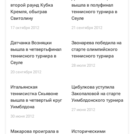
второй раунд Кубка
вышла в полуфинал
Кремля, обыграв
теннисного турнира в
Свитолину
Сеуле
17 октября 2012
21 сентября 2012
Датчанка Возняцки
Звонарева победила на
вышла в четвертьфинал
старте олимпийского
теннисного турнира в
теннисного турнира
Сеуле
28 июля 2012
20 сентября 2012
Итальянская
Цибулкова уступила
теннисистка Скьявоне
Закопаловой на старте
вышла в четвертый круг
Уимблдонского турнира
Уимблдона
27 июня 2012
30 июня 2012
Макарова проиграла в
Историческими