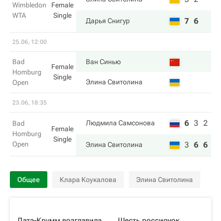
Wimbledon
Female
WTA
Single
7
6
Дарья Снигур
25.06, 12:00
Bad
Ван Синью
Female
Homburg
Single
Элина Свитолина
Open
23.06, 18:35
6
3
2
Людмила Самсонова
Bad
Female
Homburg
Single
Open
3
6
6
Элина Свитолина
Общее
Клара Коукалова
Элина Свитолина
Датэ-Крумм возглавила
Шесть россиянок