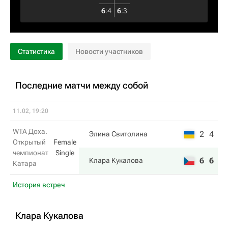
6
:
4
6
:
3
Статистика
Новости участников
Последние матчи между собой
11.02, 19:20
WTA Доха.
2
4
Элина Свитолина
Открытый
Female
чемпионат
Single
6
6
Клара Кукалова
Катара
История встреч
Клара Кукалова