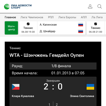
Главное
Лига Чемпионов
РПЛ
Лига Европы
АПЛ
Ла Лига
А. Калинская
Матч-
Теннис
Теннис
центр
Д. Шнайдер
06.08 19:30
06.08 21:00
Теннис
WTA
- Шэнчжень Гемдейл Оупен
Раунд:
1/8 финала
Время начала:
01.01.2013 в 07:05
Завершен
2
:
0
Клара Кукалова
Элина Свитолина
1
2