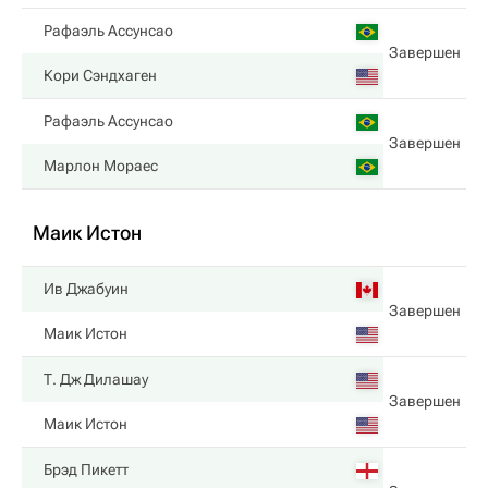
Рафаэль Ассунсао
Завершен
Кори Сэндхаген
Рафаэль Ассунсао
Завершен
Марлон Мораес
Маик Истон
Ив Джабуин
Завершен
Маик Истон
Т. Дж Дилашау
Завершен
Маик Истон
Брэд Пикетт