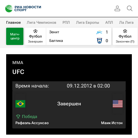
Главное
Лига Чемпионов
РПЛ
Лига Европы
АПЛ
Ла Лига
1
Зенит
Матч-
Футбол
Футбол
центр
0
Балтика
Завершен
Закончен (П)
MMA
UFC
Время начала:
09.12.2012 в 02:00
Завершен
Рафаэль Ассунсао
Маик Истон