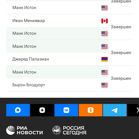
Завершен
Маик Истон
Иван Менижвар
Завершен
Маик Истон
Маик Истон
Завершен
Джаред Папазиан
Маик Истон
Завершен
Бырон Блодуорт