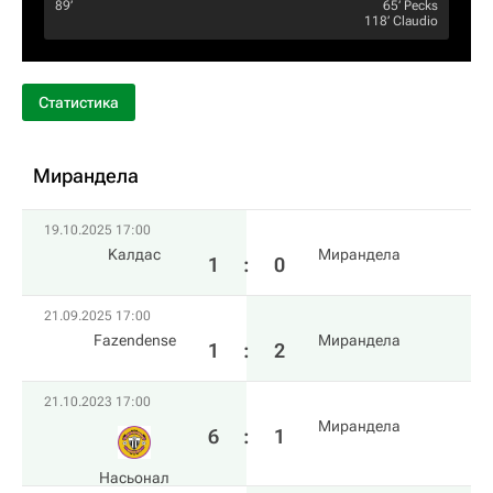
89‎’‎
65‎’‎
Pecks
118‎’‎
Claudio
Статистика
Мирандела
19.10.2025 17:00
Kалдас
Мирандела
1
:
0
21.09.2025 17:00
Fazendense
Мирандела
1
:
2
21.10.2023 17:00
Мирандела
6
:
1
Насьонал