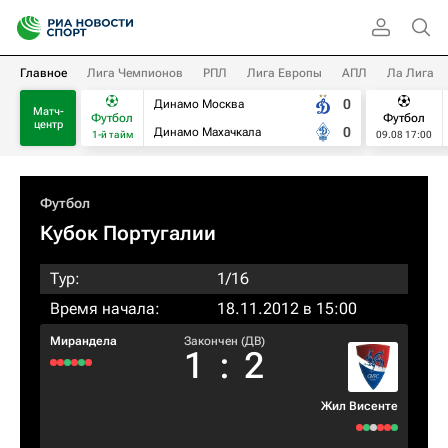
Главное
Лига Чемпионов
РПЛ
Лига Европы
АПЛ
Ла Лига
0
Динамо Москва
Матч-
Футбол
Футбол
центр
0
Динамо Махачкала
1-й тайм
09.08 17:00
Футбол
Кубок Португалии
Тур:
1/16
Время начала:
18.11.2012 в 15:00
Мирандела
Закончен (ДВ)
1
:
2
Жил Висенте