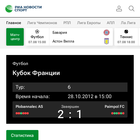
Главное
Лига Чемпионов
РПЛ
Лига Европы
АПЛ
Ла Лига
Бавария
Матч-
Футбол
Теннис
центр
Астон Вилла
07.08 15:00
07.08 18:00
Футбол
Кубок Франции
Тур:
6
Время начала:
28.10.2012 в 15:00
Plobannalec AS
Завершен
Paimpol FC
2
:
1
Статистика