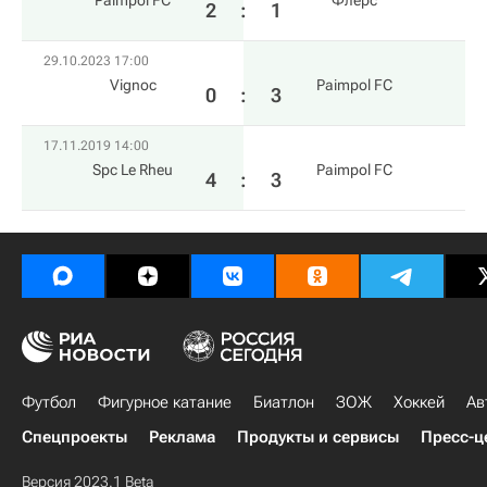
Paimpol FC
Флерс
2
:
1
29.10.2023 17:00
Vignoc
Paimpol FC
0
:
3
17.11.2019 14:00
Spc Le Rheu
Paimpol FC
4
:
3
Футбол
Фигурное катание
Биатлон
ЗОЖ
Хоккей
Ав
Спецпроекты
Реклама
Продукты и сервисы
Пресс-ц
Версия 2023.1 Beta