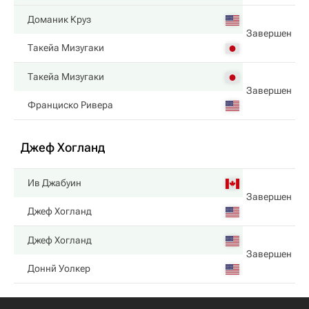
Доманик Круз
Завершен
Такейа Мизугаки
Такейа Мизугаки
Завершен
Франциско Ривера
Джеф Хогланд
Ив Джабуин
Завершен
Джеф Хогланд
Джеф Хогланд
Завершен
Доннй Уолкер