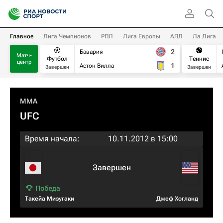
Главное
Лига Чемпионов
РПЛ
Лига Европы
АПЛ
Ла Лига
2
Бавария
Матч-
Футбол
Теннис
центр
1
Астон Вилла
Завершен
Завершен
MMA
UFC
Время начала:
10.11.2012 в 15:00
Завершен
Такейа Мизугаки
Джеф Хогланд