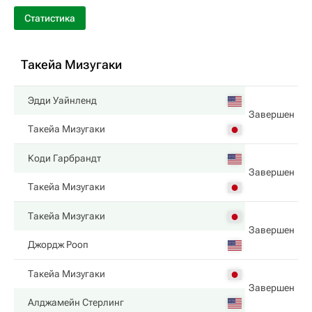
Статистика
Такейа Мизугаки
Эдди Уайнленд
Завершен
Такейа Мизугаки
Коди Гарбрандт
Завершен
Такейа Мизугаки
Такейа Мизугаки
Завершен
Джордж Рооп
Такейа Мизугаки
Завершен
Алджамейн Стерлинг