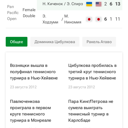
2
6
13
Н. Киченок
Э. Спирз
Pan
Female
Pacific
Double
Э.
М.
Open
6
1
11
Ходзуми
Ниномия
Общее
Доминика Цибулкова
Ракель Атаво
Возняцки вышла в
Цибулкова пробилась в
полуфинал теннисного
третий круг теннисного
турнира в Нью-Хейвене
турнира в Нью-Хейвене
23 августа 2012
23 августа 2012
Павлюченкова
Пара Кинг/Петрова не
проиграла в первом
сумела выиграть
круге теннисного
теннисный турнир в
турнира в Монреале
Карлсбаде