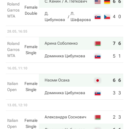
6
6
С. Кенин
А. Петкович
Roland
Female
Garros
Double
Д.
Л.
WTA
4
0
Цибулкова
Шафарова
28.05, 16:55
7
6
Арина Соболенко
Roland
Female
Garros
Single
WTA
5
1
Доминика Цибулкова
16.05, 11:10
6
6
Наоми Осака
Italian
Female
Open
Single
3
3
Доминика Цибулкова
13.05, 12:10
2
3
Александра Соснович
Italian
Female
Open
Single