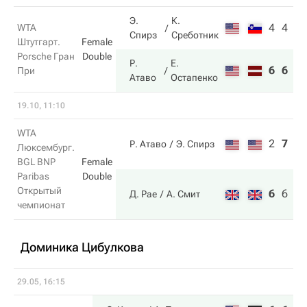
Э.
К.
4
4
WTA
Спирз
Среботник
Штутгарт.
Female
Porsche Гран
Double
Р.
Е.
6
6
При
Атаво
Остапенко
19.10, 11:10
WTA
2
7
13
Р. Атаво
Э. Спирз
Люксембург.
BGL BNP
Female
Paribas
Double
Открытый
6
6
15
Д. Рае
А. Смит
чемпионат
Доминика Цибулкова
29.05, 16:15