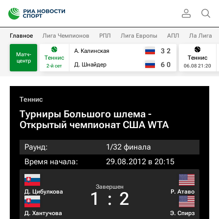
Главное
Лига Чемпионов
РПЛ
Лига Европы
АПЛ
Ла Лига
3
2
А. Калинская
Матч-
Теннис
Теннис
центр
6
0
Д. Шнайдер
2-й сет
06.08 21:20
Теннис
Турниры Большого шлема
-
Открытый чемпионат США WTA
Раунд:
1/32 финала
Время начала:
29.08.2012 в 20:15
Завершен
Д. Цибулкова
Р. Атаво
1
:
2
Д. Хантучова
Э. Спирз