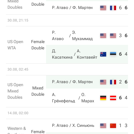
Mixed
Double
Doubles
6
6
3
Р. Атаво
Ф. Мартен
30.08, 21:15
Р.
Э.
3
6
2
Атаво
Мухаммад
US Open
Female
WTA
Double
Д.
А.
6
4
6
Касаткина
Контавейт
30.08, 02:45
2
6
1
Р. Атаво
Ф. Мартен
US Open
Mixed
Mixed
Double
А.
О.
Doubles
6
4
8
Грёнефельд
Марах
14.08, 02:00
1
3
Р. Атаво
Х. Синьюнь
Western &
Female