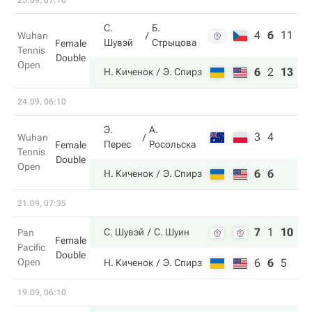
25.09, 07:10
С.
Б.
4
6
11
Wuhan
Шувэй
Стрыцова
Female
Tennis
Double
Open
6
2
13
Н. Киченок
Э. Спирз
24.09, 06:10
Э.
А.
3
4
Wuhan
Перес
Росольска
Female
Tennis
Double
Open
6
6
Н. Киченок
Э. Спирз
21.09, 07:35
7
1
10
С. Шувэй
С. Шуин
Pan
Female
Pacific
Double
Open
6
6
5
Н. Киченок
Э. Спирз
19.09, 06:10