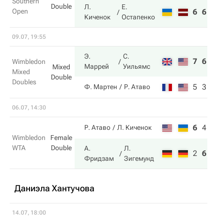
Southern
Double
Л.
Е.
Open
6
6
Киченок
Остапенко
09.07, 19:55
Э.
С.
7
6
Wimbledon
Маррей
Уильямс
Mixed
Mixed
Double
Doubles
5
3
Ф. Мартен
Р. Атаво
06.07, 14:30
6
4
0
Р. Атаво
Л. Киченок
Wimbledon
Female
WTA
Double
А.
Л.
2
6
6
Фридзам
Зигемунд
Даниэла Хантучова
14.07, 18:00