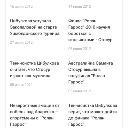
16 июля 2012
14 июля 2012
Цибулкова уступила
Финал "Ролан
Закопаловой на старте
Гаррос"-2010 научил
Уимблдонского турнира
бороться с
итальянками - Стосур
27 июня 2012
05 июня 2012
Теннисистка Цибулкова
Австралийка Саманта
считает, что Стосур
Стосур вышла в
играет как мужчина
полуфинал "Ролан
Гаррос"
05 июня 2012
05 июня 2012
Невероятные эмоции от
Теннисистка Цибулкова
победы над Азаренко –
верит, что может дойти
спортсмены о "Ролан
до финала "Ролан
Гаррос"
Гаррос"