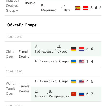
Invitation
Double
К.
Б.
Doubles,
5
6
8
Мартинес
Шетт
Group A
Эбигейл Спирз
30.09, 07:40
А.
Д.
6
6
Грёнефельд
Схюрс
China
Female
Open
Double
1
4
Н. Киченок
Э. Спирз
26.09, 13:00
4
6
Н. Киченок
Э. Спирз
Wuhan
Female
Tennis
Double
Д.
В.
Open
6
7
Инъин
Кудерметова