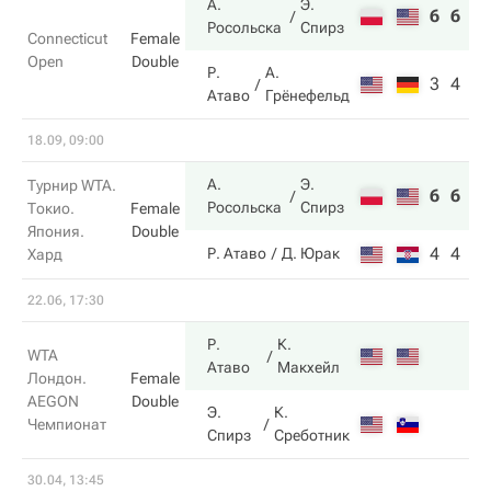
А.
Э.
6
6
Росольска
Спирз
Connecticut
Female
Open
Double
Р.
А.
3
4
Атаво
Грёнефельд
18.09, 09:00
А.
Э.
Турнир WTA.
6
6
Росольска
Спирз
Токио.
Female
Япония.
Double
4
4
Р. Атаво
Д. Юрак
Хард
22.06, 17:30
Р.
К.
WTA
Атаво
Макхейл
Лондон.
Female
AEGON
Double
Э.
К.
Чемпионат
Спирз
Среботник
30.04, 13:45