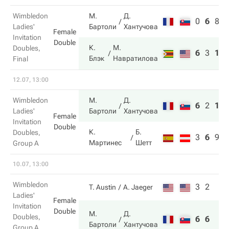
Wimbledon
М.
Д.
0
6
8
Ladies'
Бартоли
Хантучова
Female
Invitation
Double
К.
М.
Doubles,
6
3
10
Блэк
Навратилова
Final
12.07, 13:00
Wimbledon
М.
Д.
6
2
11
Ladies'
Бартоли
Хантучова
Female
Invitation
Double
К.
Б.
Doubles,
3
6
9
Мартинес
Шетт
Group A
10.07, 13:00
Wimbledon
3
2
T. Austin
A. Jaeger
Ladies'
Female
Invitation
Double
М.
Д.
Doubles,
6
6
Бартоли
Хантучова
Group A