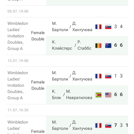
09.07, 19:00
Wimbledon
М.
Д.
3
4
Ladies'
Бартоли
Хантучова
Female
Invitation
Double
К.
Р.
Doubles,
6
6
Клейстерс
Стаббс
Group A
13.07, 19:00
Wimbledon
М.
Д.
1
3
Ladies'
Бартоли
Хантучова
Female
Invitation
Double
К.
М.
Doubles,
6
6
Блэк
Навратилова
Group A
11.07, 16:30
Wimbledon
М.
Д.
7
3
10
Ladies'
Бартоли
Хантучова
Female