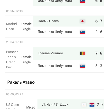
6
6
Доминика Цибулкова
05.05, 12:10
6
7
Наоми Осака
Madrid
Female
Open
Single
2
6
Доминика Цибулкова
23.04, 17:10
Porsche
7
6
Греетье Миннен
Tennis
Female
Grand
Single
5
3
Доминика Цибулкова
Prix
Ракель Атаво
03.09, 03:25
7
3
1
Л. Чан
И. Додиг
US Open
Mixed