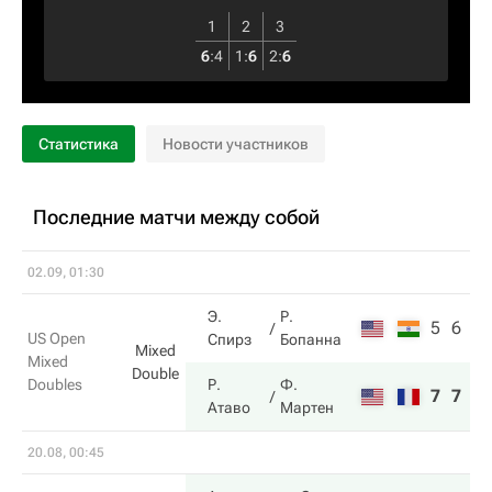
1
2
3
6
:
4
1
:
6
2
:
6
Статистика
Новости участников
Последние матчи между собой
02.09, 01:30
Э.
Р.
5
6
US Open
Спирз
Бопанна
Mixed
Mixed
Double
Doubles
Р.
Ф.
7
7
Атаво
Мартен
20.08, 00:45